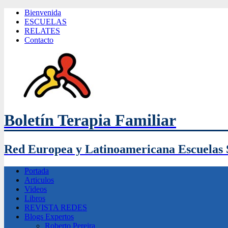
Bienvenida
ESCUELAS
RELATES
Contacto
Boletín Terapia Familiar
Red Europea y Latinoamericana Escuelas 
Portada
Articulos
Videos
Libros
REVISTA REDES
Blogs Expertos
Roberto Pereira