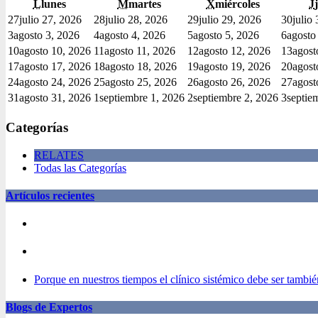
L
lunes
M
martes
X
miércoles
J
27
julio 27, 2026
28
julio 28, 2026
29
julio 29, 2026
30
julio
3
agosto 3, 2026
4
agosto 4, 2026
5
agosto 5, 2026
6
agosto
10
agosto 10, 2026
11
agosto 11, 2026
12
agosto 12, 2026
13
agost
17
agosto 17, 2026
18
agosto 18, 2026
19
agosto 19, 2026
20
agost
24
agosto 24, 2026
25
agosto 25, 2026
26
agosto 26, 2026
27
agost
31
agosto 31, 2026
1
septiembre 1, 2026
2
septiembre 2, 2026
3
septie
Categorías
RELATES
Todas las Categorías
Artículos recientes
Porque en nuestros tiempos el clínico sistémico debe ser también
Blogs de Expertos