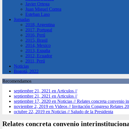
Javier Ortega
Juan Miguel Correa
Esteban Laso
Jornadas
2018, Argentina
2017, Portugal
2016, Perú
2015, Brasil
2014, Mexico
2013, España
2012, Ecuador
2011, Perú
Noticias
Bogotá, 2022
Recomendamos
septiembre 21, 2021 en Articulos //
septiembre 21, 2021 en Articulos //
septiembre 17, 2020 en Noticias //
Relates concreta convenio in
noviembre 2, 2019 en Videos //
Invitación Congreso Relates 2
octubre 22, 2019 en Noticias //
Saludo de la Presidenta
Relates concreta convenio interinstitucion