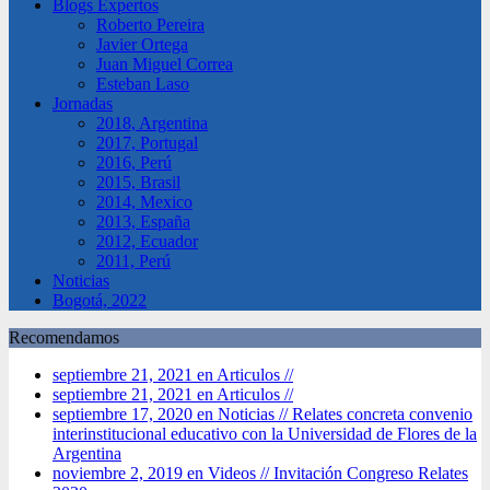
Blogs Expertos
Roberto Pereira
Javier Ortega
Juan Miguel Correa
Esteban Laso
Jornadas
2018, Argentina
2017, Portugal
2016, Perú
2015, Brasil
2014, Mexico
2013, España
2012, Ecuador
2011, Perú
Noticias
Bogotá, 2022
Recomendamos
septiembre 21, 2021 en Articulos //
septiembre 21, 2021 en Articulos //
septiembre 17, 2020 en Noticias //
Relates concreta convenio
interinstitucional educativo con la Universidad de Flores de la
Argentina
noviembre 2, 2019 en Videos //
Invitación Congreso Relates