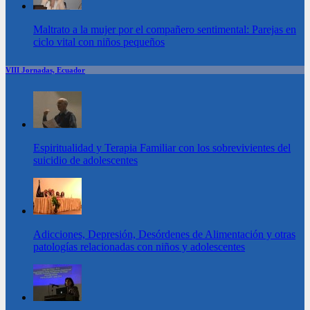
Maltrato a la mujer por el compañero sentimental: Parejas en
ciclo vital con niños pequeños
VIII Jornadas, Ecuador
Espiritualidad y Terapia Familiar con los sobrevivientes del
suicidio de adolescentes
Adicciones, Depresión, Desórdenes de Alimentación y otras
patologías relacionadas con niños y adolescentes