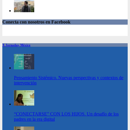
Conecta con nosotros en Facebook
X Jornadas, México
Pensamiento Sistémico. Nuevas perspectivas y contextos de
intervención
“CONECTARSE” CON LOS HIJOS. Un desafío de los
padres en la era digital