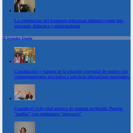
La construcion del terapeuta relacional sistemico entre arte,
artesania, didactica y epistemologia
IX Jornadas, España
Constitución y ruptura de la relación conyugal de padres con
comportamientos asociados a prácticas alienadoras parentales.
Cuando el ciclo vital arranca de manera acelerada. Parejas
“tardías” con embarazos “precoces”