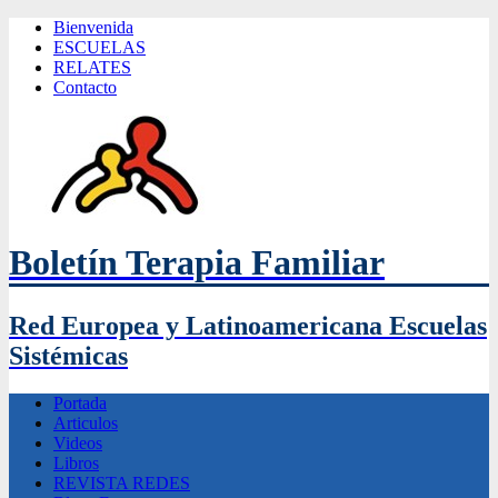
Bienvenida
ESCUELAS
RELATES
Contacto
Boletín Terapia Familiar
Red Europea y Latinoamericana Escuelas
Sistémicas
Portada
Articulos
Videos
Libros
REVISTA REDES