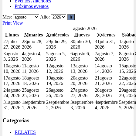
Eventos Anteriores
Próximos eventos
Mes:
Año:
Print
View
agosto 2026
L
lunes
M
martes
X
miércoles
J
jueves
V
viernes
S
sába
27
julio
28
julio 28,
29
julio 29,
30
julio 30,
31
julio 31,
1
agosto 
27, 2026
2026
2026
2026
2026
2026
3
agosto
4
agosto 4,
5
agosto 5,
6
agosto 6,
7
agosto 7,
8
agosto 
3, 2026
2026
2026
2026
2026
2026
10
agosto
11
agosto
12
agosto
13
agosto
14
agosto
15
agost
10, 2026
11, 2026
12, 2026
13, 2026
14, 2026
15, 2026
17
agosto
18
agosto
19
agosto
20
agosto
21
agosto
22
agost
17, 2026
18, 2026
19, 2026
20, 2026
21, 2026
22, 2026
24
agosto
25
agosto
26
agosto
27
agosto
28
agosto
29
agost
24, 2026
25, 2026
26, 2026
27, 2026
28, 2026
29, 2026
31
agosto
1
septiembre
2
septiembre
3
septiembre
4
septiembre
5
septiem
31, 2026
1, 2026
2, 2026
3, 2026
4, 2026
5, 2026
Categorías
RELATES