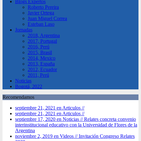
Blogs Expertos
Roberto Pereira
Javier Ortega
Juan Miguel Correa
Esteban Laso
Jornadas
2018, Argentina
2017, Portugal
2016, Perú
2015, Brasil
2014, Mexico
2013, España
2012, Ecuador
2011, Perú
Noticias
Bogotá, 2022
Recomendamos
septiembre 21, 2021 en Articulos //
septiembre 21, 2021 en Articulos //
septiembre 17, 2020 en Noticias //
Relates concreta convenio
interinstitucional educativo con la Universidad de Flores de la
Argentina
noviembre 2, 2019 en Videos //
Invitación Congreso Relates