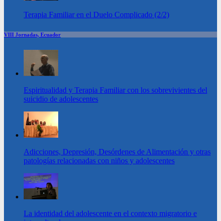
Terapia Familiar en el Duelo Complicado (2/2)
VIII Jornadas, Ecuador
Espiritualidad y Terapia Familiar con los sobrevivientes del
suicidio de adolescentes
Adicciones, Depresión, Desórdenes de Alimentación y otras
patologías relacionadas con niños y adolescentes
La identidad del adolescente en el contexto migratorio e