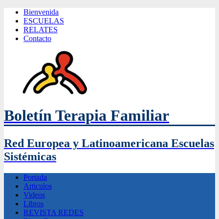
Bienvenida
ESCUELAS
RELATES
Contacto
Boletín Terapia Familiar
Red Europea y Latinoamericana Escuelas
Sistémicas
Portada
Articulos
Videos
Libros
REVISTA REDES