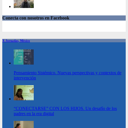
Conecta con nosotros en Facebook
X Jornadas, México
Pensamiento Sistémico. Nuevas perspectivas y contextos de
intervención
“CONECTARSE” CON LOS HIJOS. Un desafío de los
padres en la era digital