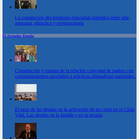
La construcion del terapeuta relacional sistemico entre arte,
artesania, didactica y epistemologia
IX Jornadas, España
Constitución y ruptura de la relación conyugal de padres con
comportamientos asociados a prácticas alienadoras parentales.
El peso de las deudas en la activación de las crisis en el Ciclo
Vital. Las deudas en la familia y en la terapia