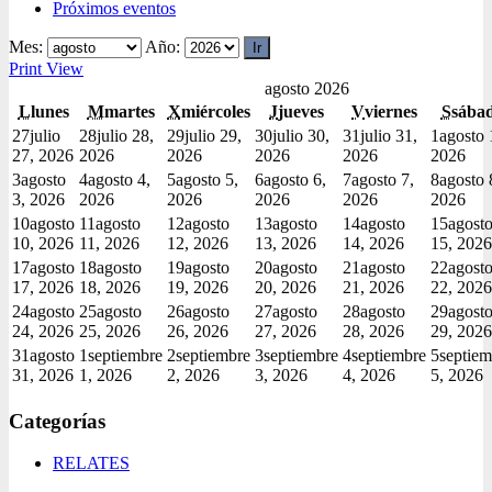
Próximos eventos
Mes:
Año:
Print
View
agosto 2026
L
lunes
M
martes
X
miércoles
J
jueves
V
viernes
S
sába
27
julio
28
julio 28,
29
julio 29,
30
julio 30,
31
julio 31,
1
agosto 
27, 2026
2026
2026
2026
2026
2026
3
agosto
4
agosto 4,
5
agosto 5,
6
agosto 6,
7
agosto 7,
8
agosto 
3, 2026
2026
2026
2026
2026
2026
10
agosto
11
agosto
12
agosto
13
agosto
14
agosto
15
agost
10, 2026
11, 2026
12, 2026
13, 2026
14, 2026
15, 2026
17
agosto
18
agosto
19
agosto
20
agosto
21
agosto
22
agost
17, 2026
18, 2026
19, 2026
20, 2026
21, 2026
22, 2026
24
agosto
25
agosto
26
agosto
27
agosto
28
agosto
29
agost
24, 2026
25, 2026
26, 2026
27, 2026
28, 2026
29, 2026
31
agosto
1
septiembre
2
septiembre
3
septiembre
4
septiembre
5
septiem
31, 2026
1, 2026
2, 2026
3, 2026
4, 2026
5, 2026
Categorías
RELATES