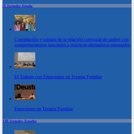
IX Jornadas, España
Constitución y ruptura de la relación conyugal de padres con
comportamientos asociados a prácticas alienadoras parentales.
El Trabajo con Emociones en Terapia Familiar
Emociones en Terapia Familiar
VIII Jornadas, Ecuador