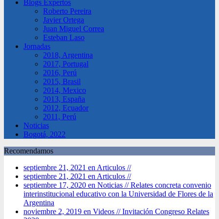
Blogs Expertos
Roberto Pereira
Javier Ortega
Juan Miguel Correa
Esteban Laso
Jornadas
2018, Argentina
2017, Portugal
2016, Perú
2015, Brasil
2014, Mexico
2013, España
2012, Ecuador
2011, Perú
Noticias
Bogotá, 2022
Recomendamos
septiembre 21, 2021 en Articulos //
septiembre 21, 2021 en Articulos //
septiembre 17, 2020 en Noticias //
Relates concreta convenio
interinstitucional educativo con la Universidad de Flores de la
Argentina
noviembre 2, 2019 en Videos //
Invitación Congreso Relates