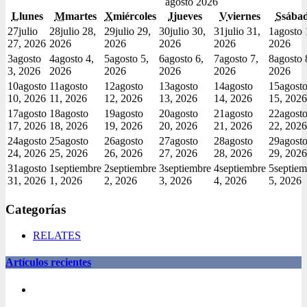
agosto 2026
L
lunes
M
martes
X
miércoles
J
jueves
V
viernes
S
sába
27
julio
28
julio 28,
29
julio 29,
30
julio 30,
31
julio 31,
1
agosto 
27, 2026
2026
2026
2026
2026
2026
3
agosto
4
agosto 4,
5
agosto 5,
6
agosto 6,
7
agosto 7,
8
agosto 
3, 2026
2026
2026
2026
2026
2026
10
agosto
11
agosto
12
agosto
13
agosto
14
agosto
15
agost
10, 2026
11, 2026
12, 2026
13, 2026
14, 2026
15, 2026
17
agosto
18
agosto
19
agosto
20
agosto
21
agosto
22
agost
17, 2026
18, 2026
19, 2026
20, 2026
21, 2026
22, 2026
24
agosto
25
agosto
26
agosto
27
agosto
28
agosto
29
agost
24, 2026
25, 2026
26, 2026
27, 2026
28, 2026
29, 2026
31
agosto
1
septiembre
2
septiembre
3
septiembre
4
septiembre
5
septiem
31, 2026
1, 2026
2, 2026
3, 2026
4, 2026
5, 2026
Categorías
RELATES
Artículos recientes