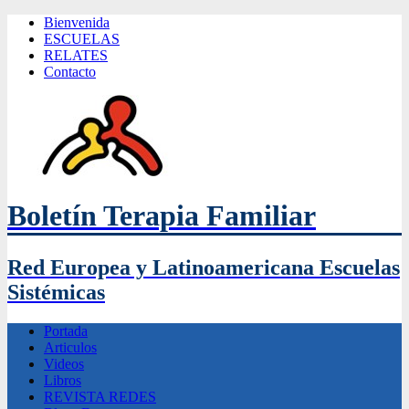
Bienvenida
ESCUELAS
RELATES
Contacto
Boletín Terapia Familiar
Red Europea y Latinoamericana Escuelas
Sistémicas
Portada
Articulos
Videos
Libros
REVISTA REDES