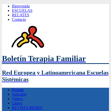
Bienvenida
ESCUELAS
RELATES
Contacto
Boletín Terapia Familiar
Red Europea y Latinoamericana Escuelas
Sistémicas
Portada
Articulos
Videos
Libros
REVISTA REDES