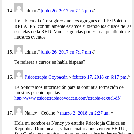
admin //
junio 26, 2017 en 7:15 pm
//
Hola buen dia. Te sugiero que nos agregues en FB: Boletín
RELATES, continuamente estamos subiendo los cursos de las
escuelas de la RED. Muchas gracias por estar al pendiente de
nuestros eventos.
admin //
junio 26, 2017 en 7:17 pm
//
Te refieres a cursos en habla hispana?
Psicoterapia Coyoacán
//
febrero 17, 2018 en 6:17 pm
//
Le Solicitamos información para la continua formación de
nuestros psicoterapeutas
http://www.psicoterapiacoyoacan.com/terapia-sexual-df/
Nancy j Cedano //
marzo 2, 2018 en 2:27 am
//
Hola mi nombre es Nancy yo estudie Psicologia Clinica en
Republica Dominicana, y hace cuatro anos vivo en EE UU,
Soy Ciudadana americana pero no creo saber ingles suficiente