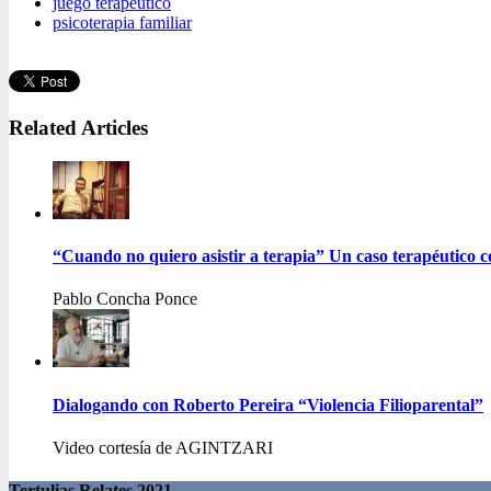
juego terapéutico
psicoterapia familiar
Related Articles
“Cuando no quiero asistir a terapia” Un caso terapéutico c
Pablo Concha Ponce
Dialogando con Roberto Pereira “Violencia Filioparental”
Video cortesía de AGINTZARI
Tertulias Relates 2021