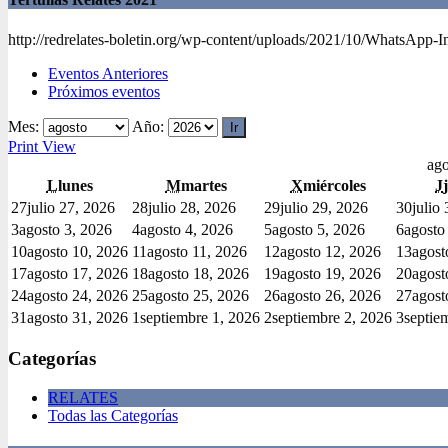
http://redrelates-boletin.org/wp-content/uploads/2021/10/WhatsApp-
Eventos Anteriores
Próximos eventos
Mes:
Año:
Print
View
ago
L
lunes
M
martes
X
miércoles
J
27
julio 27, 2026
28
julio 28, 2026
29
julio 29, 2026
30
julio
3
agosto 3, 2026
4
agosto 4, 2026
5
agosto 5, 2026
6
agosto
10
agosto 10, 2026
11
agosto 11, 2026
12
agosto 12, 2026
13
agost
17
agosto 17, 2026
18
agosto 18, 2026
19
agosto 19, 2026
20
agost
24
agosto 24, 2026
25
agosto 25, 2026
26
agosto 26, 2026
27
agost
31
agosto 31, 2026
1
septiembre 1, 2026
2
septiembre 2, 2026
3
septie
Categorías
RELATES
Todas las Categorías