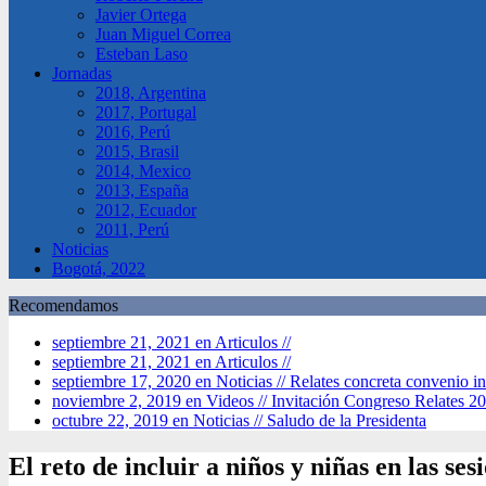
Javier Ortega
Juan Miguel Correa
Esteban Laso
Jornadas
2018, Argentina
2017, Portugal
2016, Perú
2015, Brasil
2014, Mexico
2013, España
2012, Ecuador
2011, Perú
Noticias
Bogotá, 2022
Recomendamos
septiembre 21, 2021 en Articulos //
septiembre 21, 2021 en Articulos //
septiembre 17, 2020 en Noticias //
Relates concreta convenio in
noviembre 2, 2019 en Videos //
Invitación Congreso Relates 2
octubre 22, 2019 en Noticias //
Saludo de la Presidenta
El reto de incluir a niños y niñas en las se