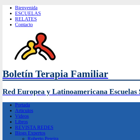
Bienvenida
ESCUELAS
RELATES
Contacto
Boletín Terapia Familiar
Red Europea y Latinoamericana Escuelas 
Portada
Articulos
Videos
Libros
REVISTA REDES
Blogs Expertos
Roberto Pereira