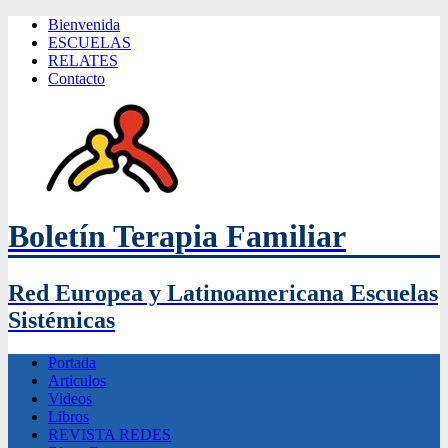
Bienvenida
ESCUELAS
RELATES
Contacto
Boletín Terapia Familiar
Red Europea y Latinoamericana Escuelas
Sistémicas
Portada
Articulos
Videos
Libros
REVISTA REDES