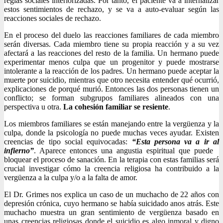
reglas sociales interiorizadas. Por tanto, el paciente va a internalizar
estos sentimientos de rechazo, y se va a auto-evaluar según las
reacciones sociales de rechazo.
En el proceso del duelo las reacciones familiares de cada miembro
serán diversas. Cada miembro tiene su propia reacción y a su vez
afectará a las reacciones del resto de la familia. Un hermano puede
experimentar menos culpa que un progenitor y puede mostrarse
intolerante a la reacción de los padres. Un hermano puede aceptar la
muerte por suicidio, mientras que otro necesita entender qué ocurrió,
explicaciones de porqué murió. Entonces las dos personas tienen un
conflicto; se forman subgrupos familiares alineados con una
perspectiva u otra.
La cohesión familiar se resiente
.
Los miembros familiares se están manejando entre la vergüenza y la
culpa, donde la psicología no puede muchas veces ayudar. Existen
creencias de tipo social equivocadas:
“Esta persona va a ir al
infierno”
. Aparece entonces una angustia espiritual que puede
bloquear el proceso de sanación. En la terapia con estas familias será
crucial investigar cómo la creencia religiosa ha contribuido a la
vergüenza a la culpa y/o a la falta de amor.
El Dr. Grimes nos explica un caso de un muchacho de 22 años con
depresión crónica, cuyo hermano se había suicidado anos atrás. Este
muchacho muestra un gran sentimiento de vergüenza basado en
unas creencias religiosas donde el suicidio es algo inmoral y digno