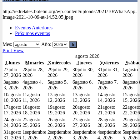
http://redrelates-boletin.org/wp-content/uploads/2021/10/WhatsApp-
Image-2021-10-09-at-14.52.05.jpeg
Eventos Anteriores
Próximos eventos
Mes:
Año:
Print
View
agosto 2026
L
lunes
M
martes
X
miércoles
J
jueves
V
viernes
S
sába
27
julio
28
julio 28,
29
julio 29,
30
julio 30,
31
julio 31,
1
agosto 
27, 2026
2026
2026
2026
2026
2026
3
agosto
4
agosto 4,
5
agosto 5,
6
agosto 6,
7
agosto 7,
8
agosto 
3, 2026
2026
2026
2026
2026
2026
10
agosto
11
agosto
12
agosto
13
agosto
14
agosto
15
agost
10, 2026
11, 2026
12, 2026
13, 2026
14, 2026
15, 2026
17
agosto
18
agosto
19
agosto
20
agosto
21
agosto
22
agost
17, 2026
18, 2026
19, 2026
20, 2026
21, 2026
22, 2026
24
agosto
25
agosto
26
agosto
27
agosto
28
agosto
29
agost
24, 2026
25, 2026
26, 2026
27, 2026
28, 2026
29, 2026
31
agosto
1
septiembre
2
septiembre
3
septiembre
4
septiembre
5
septiem
31, 2026
1, 2026
2, 2026
3, 2026
4, 2026
5, 2026