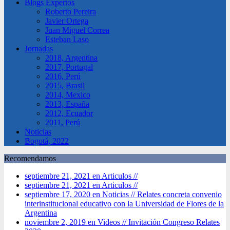
Blogs Expertos
Roberto Pereira
Javier Ortega
Juan Miguel Correa
Esteban Laso
Jornadas
2018, Argentina
2017, Portugal
2016, Perú
2015, Brasil
2014, Mexico
2013, España
2012, Ecuador
2011, Perú
Noticias
Bogotá, 2022
Recomendamos
septiembre 21, 2021 en Articulos //
septiembre 21, 2021 en Articulos //
septiembre 17, 2020 en Noticias //
Relates concreta convenio
interinstitucional educativo con la Universidad de Flores de la
Argentina
noviembre 2, 2019 en Videos //
Invitación Congreso Relates