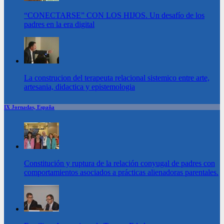
“CONECTARSE” CON LOS HIJOS. Un desafío de los
padres en la era digital
La construcion del terapeuta relacional sistemico entre arte,
artesania, didactica y epistemologia
IX Jornadas, España
Constitución y ruptura de la relación conyugal de padres con
comportamientos asociados a prácticas alienadoras parentales.