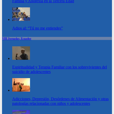
Familia y Anorexia en la Tercera Edad
Adios al: “Tú no me entiendes”
VIII Jornadas, Ecuador
Espiritualidad y Terapia Familiar con los sobrevivientes del
suicidio de adolescentes
Adicciones, Depresión, Desórdenes de Alimentación y otras
patologías relacionadas con niños y adolescentes