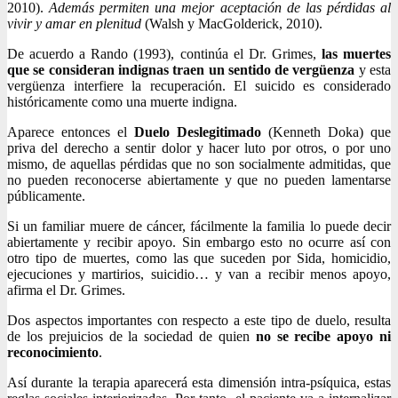
2010).
Además permiten una mejor aceptación de las pérdidas al
vivir y amar en plenitud
(Walsh y MacGolderick, 2010).
De acuerdo a Rando (1993), continúa el Dr. Grimes,
las muertes
que se consideran indignas traen un sentido de vergüenza
y esta
vergüenza interfiere la recuperación. El suicido es considerado
históricamente como una muerte indigna.
Aparece entonces el
Duelo Deslegitimado
(Kenneth Doka) que
priva del derecho a sentir dolor y hacer luto por otros, o por uno
mismo, de aquellas pérdidas que no son socialmente admitidas, que
no pueden reconocerse abiertamente y que no pueden lamentarse
públicamente.
Si un familiar muere de cáncer, fácilmente la familia lo puede decir
abiertamente y recibir apoyo. Sin embargo esto no ocurre así con
otro tipo de muertes, como las que suceden por Sida, homicidio,
ejecuciones y martirios, suicidio… y van a recibir menos apoyo,
afirma el Dr. Grimes.
Dos aspectos importantes con respecto a este tipo de duelo, resulta
de los prejuicios de la sociedad de quien
no se recibe apoyo ni
reconocimiento
.
Así durante la terapia aparecerá esta dimensión intra-psíquica, estas