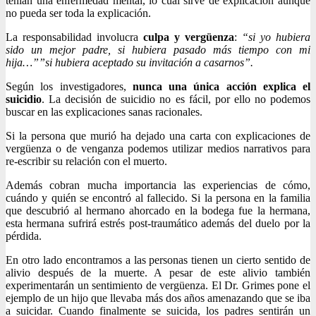
tenían una enfermedad mental, lo cual sirve de explicación aunque
no pueda ser toda la explicación.
La responsabilidad involucra
culpa y vergüenza
:
“si yo hubiera
sido un mejor padre, si hubiera pasado más tiempo con mi
hija…””si hubiera aceptado su invitación a casarnos”.
Según los investigadores,
nunca una única acción explica el
suicidio
. La decisión de suicidio no es fácil, por ello no podemos
buscar en las explicaciones sanas racionales.
Si la persona que murió ha dejado una carta con explicaciones de
vergüenza o de venganza podemos utilizar medios narrativos para
re-escribir su relación con el muerto.
Además cobran mucha importancia las experiencias de cómo,
cuándo y quién se encontró al fallecido. Si la persona en la familia
que descubrió al hermano ahorcado en la bodega fue la hermana,
esta hermana sufrirá estrés post-traumático además del duelo por la
pérdida.
En otro lado encontramos a las personas tienen un cierto sentido de
alivio después de la muerte. A pesar de este alivio también
experimentarán un sentimiento de vergüenza. El Dr. Grimes pone el
ejemplo de un hijo que llevaba más dos años amenazando que se iba
a suicidar. Cuando finalmente se suicida, los padres sentirán un