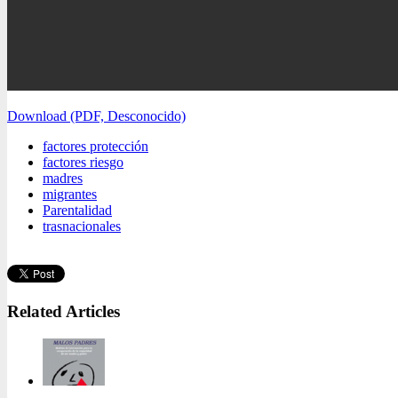
Download (PDF, Desconocido)
factores protección
factores riesgo
madres
migrantes
Parentalidad
trasnacionales
Related Articles