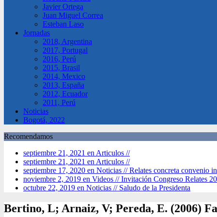
Javier Ortega
Juan Miguel Correa
Esteban Laso
Jornadas
2018, Argentina
2017, Portugal
2016, Perú
2015, Brasil
2014, Mexico
2013, España
2012, Ecuador
2011, Perú
Noticias
Bogotá, 2022
Recomendamos
septiembre 21, 2021 en Articulos //
septiembre 21, 2021 en Articulos //
septiembre 17, 2020 en Noticias //
Relates concreta convenio in
noviembre 2, 2019 en Videos //
Invitación Congreso Relates 2
octubre 22, 2019 en Noticias //
Saludo de la Presidenta
Bertino, L; Arnaiz, V; Pereda, E. (2006) F