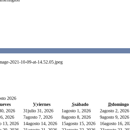
Image-2021-10-09-at-14.52.05.jpeg
sto 2026
jueves
V
viernes
S
sábado
D
domingo
 30, 2026
31
julio 31, 2026
1
agosto 1, 2026
2
agosto 2, 2026
 6, 2026
7
agosto 7, 2026
8
agosto 8, 2026
9
agosto 9, 2026
o 13, 2026
14
agosto 14, 2026
15
agosto 15, 2026
16
agosto 16, 20
o 20, 2026
21
agosto 21, 2026
22
agosto 22, 2026
23
agosto 23, 20