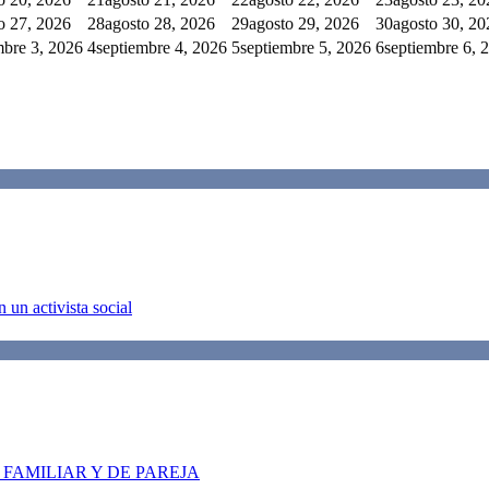
o 27, 2026
28
agosto 28, 2026
29
agosto 29, 2026
30
agosto 30, 20
mbre 3, 2026
4
septiembre 4, 2026
5
septiembre 5, 2026
6
septiembre 6, 
 un activista social
FAMILIAR Y DE PAREJA