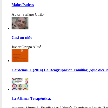
Malos Padres
Autor: Stefano Cirilo
Casi un niño
Javier Ortega Allué
Cárdenas, I. (2014) La Reagrupación Familiar, ¿qué dice la
La Alianza Terapéutica.
Autores: Myrna L. Friedlander, Valentín Escudero y Laurie He