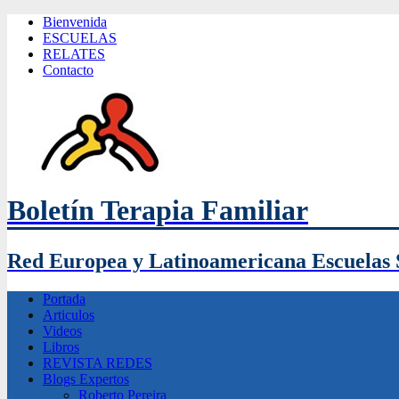
Bienvenida
ESCUELAS
RELATES
Contacto
Boletín Terapia Familiar
Red Europea y Latinoamericana Escuelas 
Portada
Articulos
Videos
Libros
REVISTA REDES
Blogs Expertos
Roberto Pereira