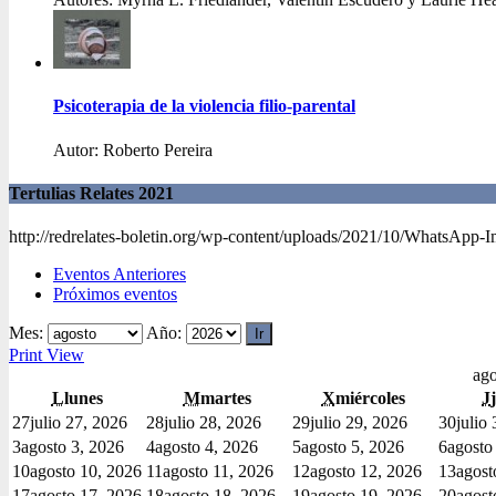
Psicoterapia de la violencia filio-parental
Autor: Roberto Pereira
Tertulias Relates 2021
http://redrelates-boletin.org/wp-content/uploads/2021/10/WhatsApp-
Eventos Anteriores
Próximos eventos
Mes:
Año:
Print
View
ago
L
lunes
M
martes
X
miércoles
J
27
julio 27, 2026
28
julio 28, 2026
29
julio 29, 2026
30
julio
3
agosto 3, 2026
4
agosto 4, 2026
5
agosto 5, 2026
6
agosto
10
agosto 10, 2026
11
agosto 11, 2026
12
agosto 12, 2026
13
agost
17
agosto 17, 2026
18
agosto 18, 2026
19
agosto 19, 2026
20
agost