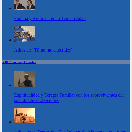
Familia y Anorexia en la Tercera Edad
Adios al: “Tú no me entiendes”
VIII Jornadas, Ecuador
Espiritualidad y Terapia Familiar con los sobrevivientes del
suicidio de adolescentes
Adicciones, Depresión, Desórdenes de Alimentación y otras