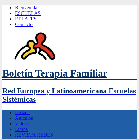
Bienvenida
ESCUELAS
RELATES
Contacto
Boletín Terapia Familiar
Red Europea y Latinoamericana Escuelas
Sistémicas
Portada
Articulos
Videos
Libros
REVISTA REDES