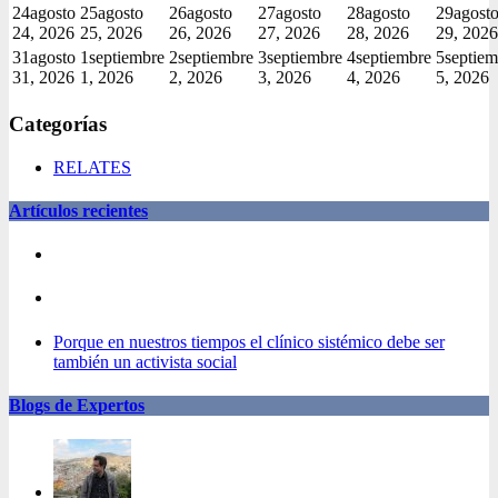
24
agosto
25
agosto
26
agosto
27
agosto
28
agosto
29
agost
24, 2026
25, 2026
26, 2026
27, 2026
28, 2026
29, 2026
31
agosto
1
septiembre
2
septiembre
3
septiembre
4
septiembre
5
septiem
31, 2026
1, 2026
2, 2026
3, 2026
4, 2026
5, 2026
Categorías
RELATES
Artículos recientes
Porque en nuestros tiempos el clínico sistémico debe ser
también un activista social
Blogs de Expertos