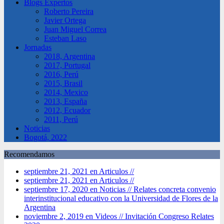
Blogs Expertos
Roberto Pereira
Javier Ortega
Juan Miguel Correa
Esteban Laso
Jornadas
2018, Argentina
2017, Portugal
2016, Perú
2015, Brasil
2014, Mexico
2013, España
2012, Ecuador
2011, Perú
Noticias
Bogotá, 2022
Recomendamos
septiembre 21, 2021 en Articulos //
septiembre 21, 2021 en Articulos //
septiembre 17, 2020 en Noticias //
Relates concreta convenio
interinstitucional educativo con la Universidad de Flores de la
Argentina
noviembre 2, 2019 en Videos //
Invitación Congreso Relates