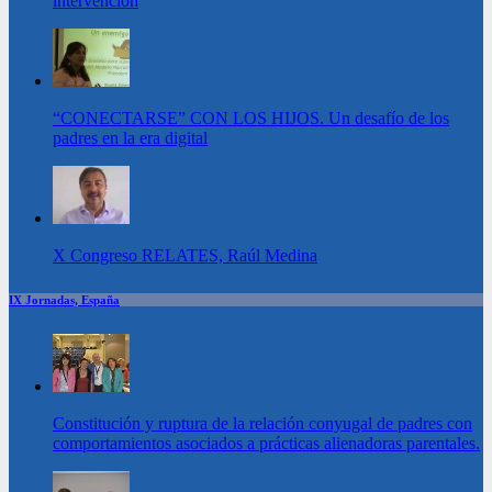
intervención
“CONECTARSE” CON LOS HIJOS. Un desafío de los
padres en la era digital
X Congreso RELATES, Raúl Medina
IX Jornadas, España
Constitución y ruptura de la relación conyugal de padres con
comportamientos asociados a prácticas alienadoras parentales.