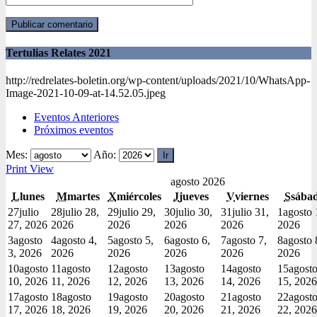
Tertulias Relates 2021
http://redrelates-boletin.org/wp-content/uploads/2021/10/WhatsApp-
Image-2021-10-09-at-14.52.05.jpeg
Eventos Anteriores
Próximos eventos
Mes:
Año:
Print
View
agosto 2026
L
lunes
M
martes
X
miércoles
J
jueves
V
viernes
S
sába
27
julio
28
julio 28,
29
julio 29,
30
julio 30,
31
julio 31,
1
agosto 
27, 2026
2026
2026
2026
2026
2026
3
agosto
4
agosto 4,
5
agosto 5,
6
agosto 6,
7
agosto 7,
8
agosto 
3, 2026
2026
2026
2026
2026
2026
10
agosto
11
agosto
12
agosto
13
agosto
14
agosto
15
agost
10, 2026
11, 2026
12, 2026
13, 2026
14, 2026
15, 2026
17
agosto
18
agosto
19
agosto
20
agosto
21
agosto
22
agost
17, 2026
18, 2026
19, 2026
20, 2026
21, 2026
22, 2026