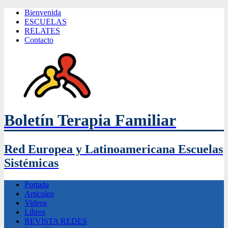
Bienvenida
ESCUELAS
RELATES
Contacto
Boletín Terapia Familiar
Red Europea y Latinoamericana Escuelas
Sistémicas
Portada
Articulos
Videos
Libros
REVISTA REDES