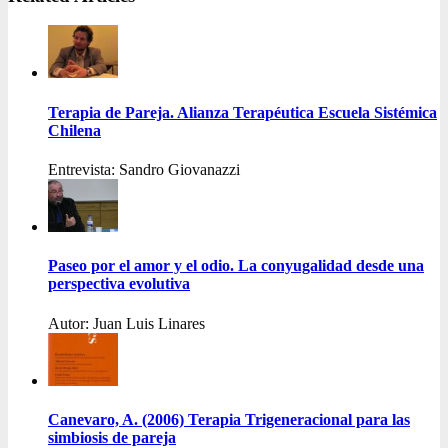
Terapia de Pareja. Alianza Terapéutica Escuela Sistémica
Chilena
Entrevista: Sandro Giovanazzi
Paseo por el amor y el odio. La conyugalidad desde una
perspectiva evolutiva
Autor: Juan Luis Linares
Canevaro, A. (2006) Terapia Trigeneracional para las
simbiosis de pareja