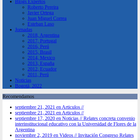
Blogs Expertos
Roberto Pereira
Javier Ortega
Juan Miguel Correa
Esteban Laso
Jornadas
2018, Argentina
2017, Portugal
2016, Perú
2015, Brasil
2014, Mexico
2013, España
2012, Ecuador
2011, Perú
Noticias
Bogotá, 2022
Recomendamos
septiembre 21, 2021 en Articulos //
septiembre 21, 2021 en Articulos //
septiembre 17, 2020 en Noticias //
Relates concreta convenio
interinstitucional educativo con la Universidad de Flores de la
Argentina
noviembre 2, 2019 en Videos //
Invitación Congreso Relates