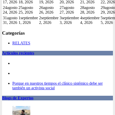
17, 2026
18, 2026
19, 2026
20, 2026
21, 2026
22, 2026
24
agosto
25
agosto
26
agosto
27
agosto
28
agosto
29
agost
24, 2026
25, 2026
26, 2026
27, 2026
28, 2026
29, 2026
31
agosto
1
septiembre
2
septiembre
3
septiembre
4
septiembre
5
septiem
31, 2026
1, 2026
2, 2026
3, 2026
4, 2026
5, 2026
Categorías
RELATES
Artículos recientes
Porque en nuestros tiempos el clínico sistémico debe ser
también un activista social
Blogs de Expertos