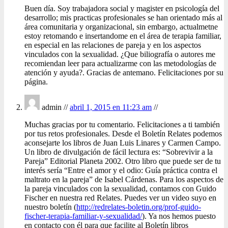
Buen día. Soy trabajadora social y magister en psicología del
desarrollo; mis practicas profesionales se han orientado más al
área comunitaria y organizacional, sin embargo, actualmetne
estoy retomando e insertandome en el área de terapia familiar,
en especial en las relaciones de pareja y en los aspectos
vinculados con la sexualidad. ¿Que biliografía o autores me
recomiendan leer para actualizarme con las metodologías de
atención y ayuda?. Gracias de antemano. Felicitaciones por su
página.
admin //
abril 1, 2015 en 11:23 am
//
Muchas gracias por tu comentario. Felicitaciones a ti también
por tus retos profesionales. Desde el Boletín Relates podemos
aconsejarte los libros de Juan Luis Linares y Carmen Campo.
Un libro de divulgación de fácil lectura es: “Sobrevivir a la
Pareja” Editorial Planeta 2002. Otro libro que puede ser de tu
interés sería “Entre el amor y el odio: Guía práctica contra el
maltrato en la pareja” de Isabel Cárdenas. Para los aspectos de
la pareja vinculados con la sexualidad, contamos con Guido
Fischer en nuestra red Relates. Puedes ver un video suyo en
nuestro boletín (
http://redrelates-boletin.org/prof-guido-
fischer-terapia-familiar-y-sexualidad/
). Ya nos hemos puesto
en contacto con él para que facilite al Boletín libros