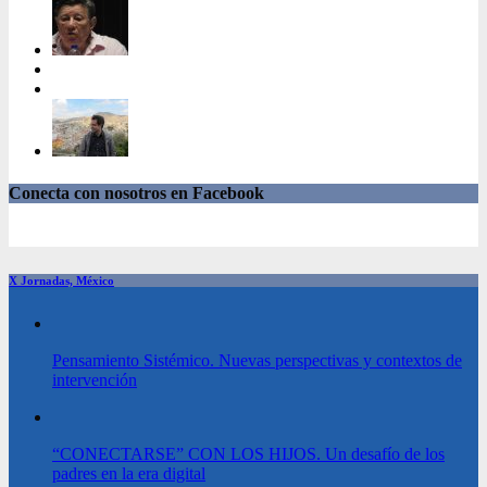
Conecta con nosotros en Facebook
X Jornadas, México
Pensamiento Sistémico. Nuevas perspectivas y contextos de
intervención
“CONECTARSE” CON LOS HIJOS. Un desafío de los
padres en la era digital