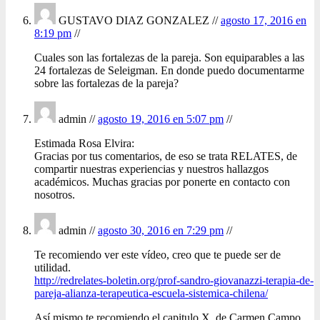
GUSTAVO DIAZ GONZALEZ //
agosto 17, 2016 en
8:19 pm
//
Cuales son las fortalezas de la pareja. Son equiparables a las
24 fortalezas de Seleigman. En donde puedo documentarme
sobre las fortalezas de la pareja?
admin //
agosto 19, 2016 en 5:07 pm
//
Estimada Rosa Elvira:
Gracias por tus comentarios, de eso se trata RELATES, de
compartir nuestras experiencias y nuestros hallazgos
académicos. Muchas gracias por ponerte en contacto con
nosotros.
admin //
agosto 30, 2016 en 7:29 pm
//
Te recomiendo ver este vídeo, creo que te puede ser de
utilidad.
http://redrelates-boletin.org/prof-sandro-giovanazzi-terapia-de-
pareja-alianza-terapeutica-escuela-sistemica-chilena/
Así mismo te recomiendo el capitulo X, de Carmen Campo,