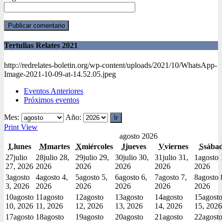
Tertulias Relates 2021
http://redrelates-boletin.org/wp-content/uploads/2021/10/WhatsApp-
Image-2021-10-09-at-14.52.05.jpeg
Eventos Anteriores
Próximos eventos
Mes:
Año:
Print
View
agosto 2026
L
lunes
M
martes
X
miércoles
J
jueves
V
viernes
S
sába
27
julio
28
julio 28,
29
julio 29,
30
julio 30,
31
julio 31,
1
agosto 
27, 2026
2026
2026
2026
2026
2026
3
agosto
4
agosto 4,
5
agosto 5,
6
agosto 6,
7
agosto 7,
8
agosto 
3, 2026
2026
2026
2026
2026
2026
10
agosto
11
agosto
12
agosto
13
agosto
14
agosto
15
agost
10, 2026
11, 2026
12, 2026
13, 2026
14, 2026
15, 2026
17
agosto
18
agosto
19
agosto
20
agosto
21
agosto
22
agost