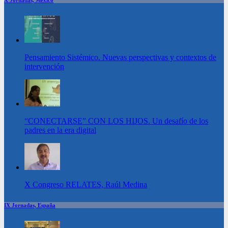
Pensamiento Sistémico. Nuevas perspectivas y contextos de
intervención
“CONECTARSE” CON LOS HIJOS. Un desafío de los
padres en la era digital
X Congreso RELATES, Raúl Medina
IX Jornadas, España