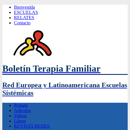
Bienvenida
ESCUELAS
RELATES
Contacto
Boletín Terapia Familiar
Red Europea y Latinoamericana Escuelas
Sistémicas
Portada
Articulos
Videos
Libros
REVISTA REDES