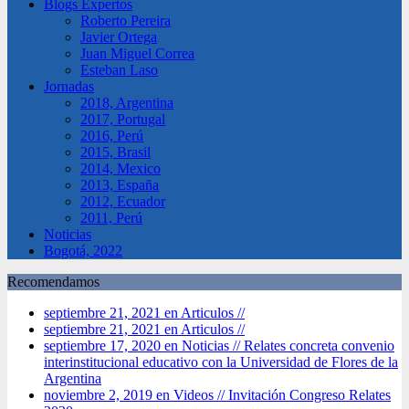
Blogs Expertos
Roberto Pereira
Javier Ortega
Juan Miguel Correa
Esteban Laso
Jornadas
2018, Argentina
2017, Portugal
2016, Perú
2015, Brasil
2014, Mexico
2013, España
2012, Ecuador
2011, Perú
Noticias
Bogotá, 2022
Recomendamos
septiembre 21, 2021 en Articulos //
septiembre 21, 2021 en Articulos //
septiembre 17, 2020 en Noticias //
Relates concreta convenio
interinstitucional educativo con la Universidad de Flores de la
Argentina
noviembre 2, 2019 en Videos //
Invitación Congreso Relates