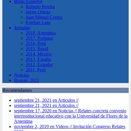
Blogs Expertos
Roberto Pereira
Javier Ortega
Juan Miguel Correa
Esteban Laso
Jornadas
2018, Argentina
2017, Portugal
2016, Perú
2015, Brasil
2014, Mexico
2013, España
2012, Ecuador
2011, Perú
Noticias
Bogotá, 2022
Recomendamos
septiembre 21, 2021 en Articulos //
septiembre 21, 2021 en Articulos //
septiembre 17, 2020 en Noticias //
Relates concreta convenio
interinstitucional educativo con la Universidad de Flores de la
Argentina
noviembre 2, 2019 en Videos //
Invitación Congreso Relates