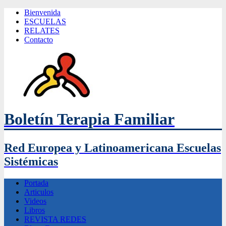
Bienvenida
ESCUELAS
RELATES
Contacto
Boletín Terapia Familiar
Red Europea y Latinoamericana Escuelas
Sistémicas
Portada
Articulos
Videos
Libros
REVISTA REDES