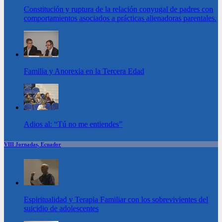
Constitución y ruptura de la relación conyugal de padres con
comportamientos asociados a prácticas alienadoras parentales.
Familia y Anorexia en la Tercera Edad
Adios al: “Tú no me entiendes”
VIII Jornadas, Ecuador
Espiritualidad y Terapia Familiar con los sobrevivientes del
suicidio de adolescentes