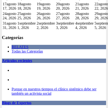
17
agosto
18
agosto
19
agosto
20
agosto
21
agosto
22
agost
17, 2026
18, 2026
19, 2026
20, 2026
21, 2026
22, 2026
24
agosto
25
agosto
26
agosto
27
agosto
28
agosto
29
agost
24, 2026
25, 2026
26, 2026
27, 2026
28, 2026
29, 2026
31
agosto
1
septiembre
2
septiembre
3
septiembre
4
septiembre
5
septiem
31, 2026
1, 2026
2, 2026
3, 2026
4, 2026
5, 2026
Categorías
RELATES
Todas las Categorías
Artículos recientes
Porque en nuestros tiempos el clínico sistémico debe ser
también un activista social
Blogs de Expertos