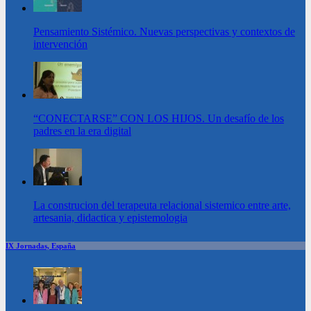
Pensamiento Sistémico. Nuevas perspectivas y contextos de
intervención
“CONECTARSE” CON LOS HIJOS. Un desafío de los
padres en la era digital
La construcion del terapeuta relacional sistemico entre arte,
artesania, didactica y epistemologia
IX Jornadas, España