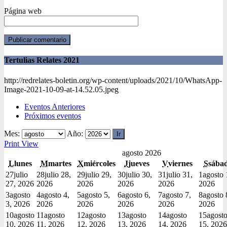
Página web
Tertulias Relates 2021
http://redrelates-boletin.org/wp-content/uploads/2021/10/WhatsApp-
Image-2021-10-09-at-14.52.05.jpeg
Eventos Anteriores
Próximos eventos
Mes:
Año:
Print
View
agosto 2026
L
lunes
M
martes
X
miércoles
J
jueves
V
viernes
S
sába
27
julio
28
julio 28,
29
julio 29,
30
julio 30,
31
julio 31,
1
agosto 
27, 2026
2026
2026
2026
2026
2026
3
agosto
4
agosto 4,
5
agosto 5,
6
agosto 6,
7
agosto 7,
8
agosto 
3, 2026
2026
2026
2026
2026
2026
10
agosto
11
agosto
12
agosto
13
agosto
14
agosto
15
agost
10, 2026
11, 2026
12, 2026
13, 2026
14, 2026
15, 2026