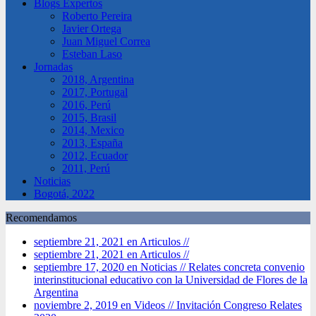
Blogs Expertos
Roberto Pereira
Javier Ortega
Juan Miguel Correa
Esteban Laso
Jornadas
2018, Argentina
2017, Portugal
2016, Perú
2015, Brasil
2014, Mexico
2013, España
2012, Ecuador
2011, Perú
Noticias
Bogotá, 2022
Recomendamos
septiembre 21, 2021 en Articulos //
septiembre 21, 2021 en Articulos //
septiembre 17, 2020 en Noticias //
Relates concreta convenio
interinstitucional educativo con la Universidad de Flores de la
Argentina
noviembre 2, 2019 en Videos //
Invitación Congreso Relates