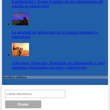
Espiritualidad y Terapia Familiar con los sobrevivientes del
suicidio de adolescentes
La identidad del adolescente en el contexto migratorio e
intercultural
Adicciones, Depresión, Desórdenes de Alimentación y otras
patologías relacionadas con niños y adolescentes
Suscribirse al Boletin