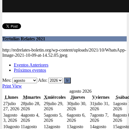
Tertulias Relates 2021
http://redrelates-boletin.org/wp-content/uploads/2021/10/WhatsApp-
Image-2021-10-09-at-14.52.05.jpeg
Eventos Anteriores
Próximos eventos
Mes:
Año:
Print
View
agosto 2026
L
lunes
M
martes
X
miércoles
J
jueves
V
viernes
S
sába
27
julio
28
julio 28,
29
julio 29,
30
julio 30,
31
julio 31,
1
agosto 
27, 2026
2026
2026
2026
2026
2026
3
agosto
4
agosto 4,
5
agosto 5,
6
agosto 6,
7
agosto 7,
8
agosto 
3, 2026
2026
2026
2026
2026
2026
10
agosto
11
agosto
12
agosto
13
agosto
14
agosto
15
agost