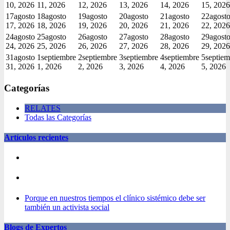
10, 2026
11, 2026
12, 2026
13, 2026
14, 2026
15, 2026
17
agosto
18
agosto
19
agosto
20
agosto
21
agosto
22
agost
17, 2026
18, 2026
19, 2026
20, 2026
21, 2026
22, 2026
24
agosto
25
agosto
26
agosto
27
agosto
28
agosto
29
agost
24, 2026
25, 2026
26, 2026
27, 2026
28, 2026
29, 2026
31
agosto
1
septiembre
2
septiembre
3
septiembre
4
septiembre
5
septiem
31, 2026
1, 2026
2, 2026
3, 2026
4, 2026
5, 2026
Categorías
RELATES
Todas las Categorías
Artículos recientes
Porque en nuestros tiempos el clínico sistémico debe ser
también un activista social
Blogs de Expertos