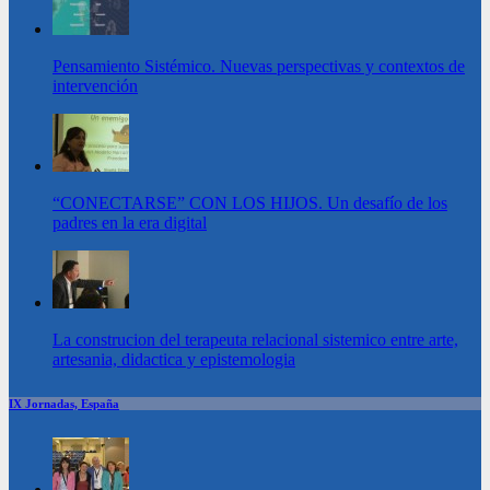
Pensamiento Sistémico. Nuevas perspectivas y contextos de
intervención
“CONECTARSE” CON LOS HIJOS. Un desafío de los
padres en la era digital
La construcion del terapeuta relacional sistemico entre arte,
artesania, didactica y epistemologia
IX Jornadas, España