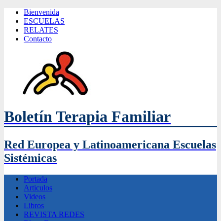
Bienvenida
ESCUELAS
RELATES
Contacto
Boletín Terapia Familiar
Red Europea y Latinoamericana Escuelas
Sistémicas
Portada
Articulos
Videos
Libros
REVISTA REDES