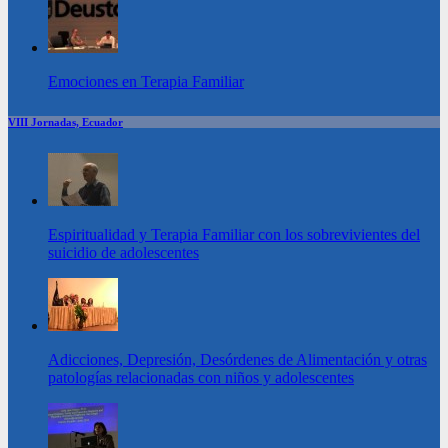
Emociones en Terapia Familiar
VIII Jornadas, Ecuador
Espiritualidad y Terapia Familiar con los sobrevivientes del
suicidio de adolescentes
Adicciones, Depresión, Desórdenes de Alimentación y otras
patologías relacionadas con niños y adolescentes