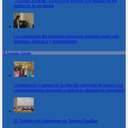
“CONECTARSE” CON LOS HIJOS. Un desafío de los
padres en la era digital
La construcion del terapeuta relacional sistemico entre arte,
artesania, didactica y epistemologia
IX Jornadas, España
Constitución y ruptura de la relación conyugal de padres con
comportamientos asociados a prácticas alienadoras parentales.
El Trabajo con Emociones en Terapia Familiar