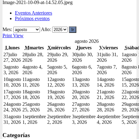
Image-2021-10-09-at-14.52.05.jpeg
Eventos Anteriores
Próximos eventos
Mes:
Año:
Print
View
agosto 2026
L
lunes
M
martes
X
miércoles
J
jueves
V
viernes
S
sába
27
julio
28
julio 28,
29
julio 29,
30
julio 30,
31
julio 31,
1
agosto 
27, 2026
2026
2026
2026
2026
2026
3
agosto
4
agosto 4,
5
agosto 5,
6
agosto 6,
7
agosto 7,
8
agosto 
3, 2026
2026
2026
2026
2026
2026
10
agosto
11
agosto
12
agosto
13
agosto
14
agosto
15
agost
10, 2026
11, 2026
12, 2026
13, 2026
14, 2026
15, 2026
17
agosto
18
agosto
19
agosto
20
agosto
21
agosto
22
agost
17, 2026
18, 2026
19, 2026
20, 2026
21, 2026
22, 2026
24
agosto
25
agosto
26
agosto
27
agosto
28
agosto
29
agost
24, 2026
25, 2026
26, 2026
27, 2026
28, 2026
29, 2026
31
agosto
1
septiembre
2
septiembre
3
septiembre
4
septiembre
5
septiem
31, 2026
1, 2026
2, 2026
3, 2026
4, 2026
5, 2026
Categorías