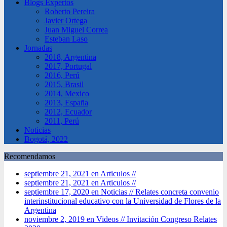
Blogs Expertos
Roberto Pereira
Javier Ortega
Juan Miguel Correa
Esteban Laso
Jornadas
2018, Argentina
2017, Portugal
2016, Perú
2015, Brasil
2014, Mexico
2013, España
2012, Ecuador
2011, Perú
Noticias
Bogotá, 2022
Recomendamos
septiembre 21, 2021 en Articulos //
septiembre 21, 2021 en Articulos //
septiembre 17, 2020 en Noticias //
Relates concreta convenio
interinstitucional educativo con la Universidad de Flores de la
Argentina
noviembre 2, 2019 en Videos //
Invitación Congreso Relates