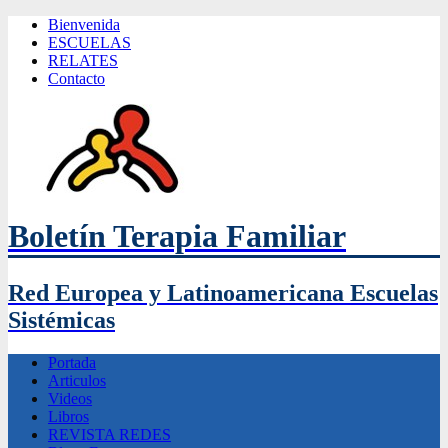
Bienvenida
ESCUELAS
RELATES
Contacto
Boletín Terapia Familiar
Red Europea y Latinoamericana Escuelas
Sistémicas
Portada
Articulos
Videos
Libros
REVISTA REDES