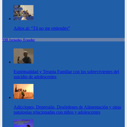
Adios al: “Tú no me entiendes”
VIII Jornadas, Ecuador
Espiritualidad y Terapia Familiar con los sobrevivientes del
suicidio de adolescentes
Adicciones, Depresión, Desórdenes de Alimentación y otras
patologías relacionadas con niños y adolescentes