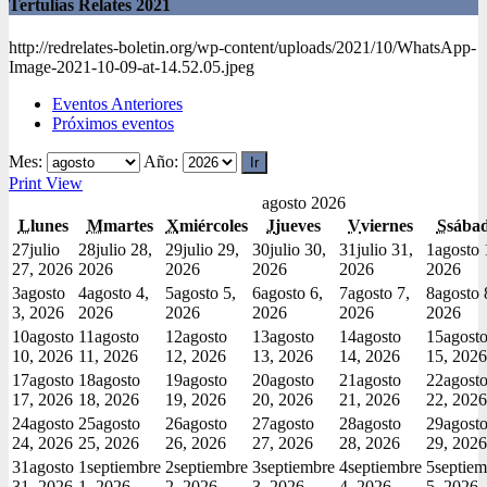
Tertulias Relates 2021
http://redrelates-boletin.org/wp-content/uploads/2021/10/WhatsApp-
Image-2021-10-09-at-14.52.05.jpeg
Eventos Anteriores
Próximos eventos
Mes:
Año:
Print
View
agosto 2026
L
lunes
M
martes
X
miércoles
J
jueves
V
viernes
S
sába
27
julio
28
julio 28,
29
julio 29,
30
julio 30,
31
julio 31,
1
agosto 
27, 2026
2026
2026
2026
2026
2026
3
agosto
4
agosto 4,
5
agosto 5,
6
agosto 6,
7
agosto 7,
8
agosto 
3, 2026
2026
2026
2026
2026
2026
10
agosto
11
agosto
12
agosto
13
agosto
14
agosto
15
agost
10, 2026
11, 2026
12, 2026
13, 2026
14, 2026
15, 2026
17
agosto
18
agosto
19
agosto
20
agosto
21
agosto
22
agost
17, 2026
18, 2026
19, 2026
20, 2026
21, 2026
22, 2026
24
agosto
25
agosto
26
agosto
27
agosto
28
agosto
29
agost
24, 2026
25, 2026
26, 2026
27, 2026
28, 2026
29, 2026
31
agosto
1
septiembre
2
septiembre
3
septiembre
4
septiembre
5
septiem
31, 2026
1, 2026
2, 2026
3, 2026
4, 2026
5, 2026