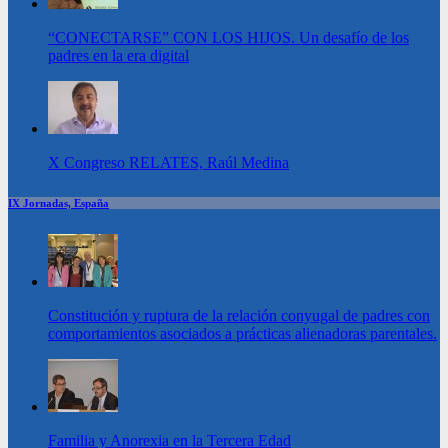
“CONECTARSE” CON LOS HIJOS. Un desafío de los
padres en la era digital
X Congreso RELATES, Raúl Medina
IX Jornadas, España
Constitución y ruptura de la relación conyugal de padres con
comportamientos asociados a prácticas alienadoras parentales.
Familia y Anorexia en la Tercera Edad