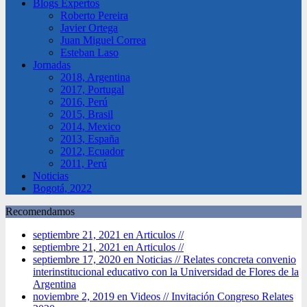
Blogs Expertos
Roberto Pereira
Javier Ortega
Juan Miguel Correa
Esteban Laso
Jornadas
2018, Argentina
2017, Portugal
2016, Perú
2015, Brasil
2014, Mexico
2013, España
2012, Ecuador
2011, Perú
Noticias
Bogotá, 2022
Recomendamos
septiembre 21, 2021 en Articulos //
septiembre 21, 2021 en Articulos //
septiembre 17, 2020 en Noticias //
Relates concreta convenio
interinstitucional educativo con la Universidad de Flores de la
Argentina
noviembre 2, 2019 en Videos //
Invitación Congreso Relates