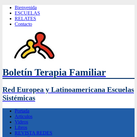
Bienvenida
ESCUELAS
RELATES
Contacto
Boletín Terapia Familiar
Red Europea y Latinoamericana Escuelas
Sistémicas
Portada
Articulos
Videos
Libros
REVISTA REDES