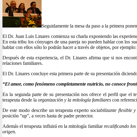
Seguidamente la mesa da paso a la primera pone
El Dr. Juan Luis Linares comienza su charla exponiendo las experienci
En esta tribu los cónyuges de una pareja no pueden hablar con los su
hablar con ellos sólo lo podrán hacer a través de objetos, por ejemplo
Después de esta experiencia, el Dr. Linares afirma que si nos encon
relaciones familiares.
El Dr. Linares concluye esta primera parte de su presentación diciend
“El amor, como fenómeno completamente nutricio, no conoce front
En la segunda parte de su presentación nos ofrece el perfil que el t
terapeuta desde la
organización y la mitología familiares
con referenc
De este modo describe un terapeuta experto
sociabilizante flexible 
posición “up”, a veces hasta de padre protector.
Además el terapeuta influirá en la mitología familiar
recalificando lo
origen.