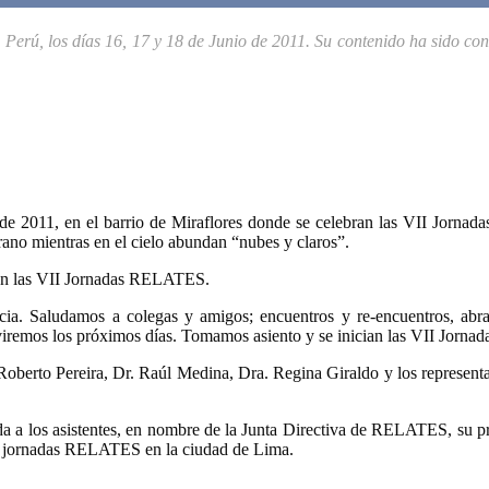
Perú, los días 16, 17 y 18 de Junio de 2011. Su contenido ha sido co
e 2011, en el barrio de Miraflores donde se celebran las VII Jornad
ano mientras en el cielo abundan “nubes y claros”.
ran las VII Jornadas RELATES.
a. Saludamos a colegas y amigos; encuentros y re-encuentros, abrazos
viremos los próximos días. Tomamos asiento y se inician las VII Jor
berto Pereira, Dr. Raúl Medina, Dra. Regina Giraldo y los representa
a a los asistentes, en nombre de la Junta Directiva de RELATES, su pr
las jornadas RELATES en la ciudad de Lima.