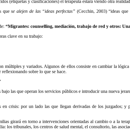
dos (etiquetas y clasificaciones) el terapeuta estará viendo otra realidad
as que
se alejen de las “ideas perfectas”
(Cecchin, 2003) “ideas que 
de:
“Migrantes: counselling, mediación, trabajo de red y otros: Un
ras clave en su trabajo:
es son múltiples y variados. Algunos de ellos consiste en cambiar la lógi
r reflexionando sobre lo que se hace.
”
 bajo las que operan los servicios públicos e introducir una nueva jerar
s en crisis: por un lado las que llegan derivadas de los juzgados; y
milias girará en torno a intervenciones orientadas al cambio o a la te
ia: los tribunales, los centros de salud mental, el consultorio, las asocia