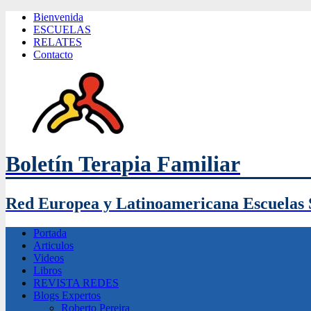
Bienvenida
ESCUELAS
RELATES
Contacto
Boletín Terapia Familiar
Red Europea y Latinoamericana Escuelas 
Portada
Articulos
Videos
Libros
REVISTA REDES
Blogs Expertos
Roberto Pereira