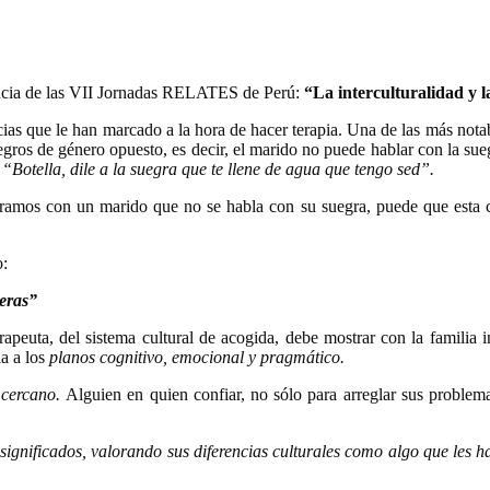
ncia de las VII Jornadas RELATES de Perú:
“La interculturalidad y 
as que le han marcado a la hora de hacer terapia. Una de las más notabl
egros de género opuesto, es decir, el marido no puede hablar con la su
:
“Botella, dile a la suegra que te llene de agua que tengo sed”.
tramos con un marido que no se habla con su suegra, puede que esta co
o:
eras”
erapeuta, del sistema cultural de acogida, debe mostrar con la familia 
ia a los
planos cognitivo, emocional y pragmático.
y cercano.
Alguien en quien confiar, no sólo para arreglar sus problema
s significados, valorando sus diferencias culturales como algo que les 