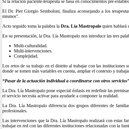
Si la relación paciente-terapeuta se basa en conocimientos pre-estableci
El Dr. Pier Giorgio Semboloni, finaliza aconsejando a los terapeut
mismos”.
Acto seguido toma la palabra la
Dra. Lía Mastropalo
quien hablará 
En su presentación, la Dra. Lía Mastropalo nos introduce las tres palab
Multi-culturalidad.
Multi-intervenciones.
Complejidad.
Los retos de su trabajo en el distrito al trabajar con las institucion
donde se tomen más variables en cuenta, ampliar el contexto y trabaja
“Pasar de la actuación individual a coordinarse con otros servicios
La Dra. Lía Mastropalo pone especial énfasis en redefinir las premisas
el servicio necesita activar para ayudarle a componer la realidad.
La Dra. Lía Mastropalo diferencia dos grupos diferentes de familia
profesionales.
Las intervenciones que la Dra. Lía Mastropalo realizará con estas fa
trabajar en red con las diferentes instituciones relacionadas con la famil