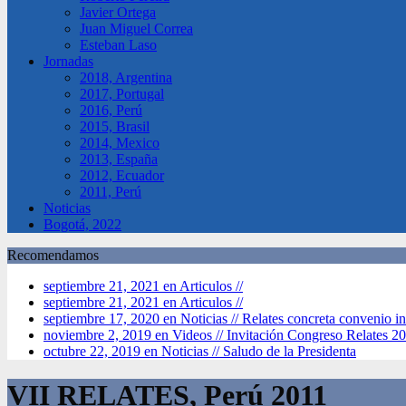
Javier Ortega
Juan Miguel Correa
Esteban Laso
Jornadas
2018, Argentina
2017, Portugal
2016, Perú
2015, Brasil
2014, Mexico
2013, España
2012, Ecuador
2011, Perú
Noticias
Bogotá, 2022
Recomendamos
septiembre 21, 2021 en Articulos //
septiembre 21, 2021 en Articulos //
septiembre 17, 2020 en Noticias //
Relates concreta convenio in
noviembre 2, 2019 en Videos //
Invitación Congreso Relates 2
octubre 22, 2019 en Noticias //
Saludo de la Presidenta
VII RELATES, Perú 2011