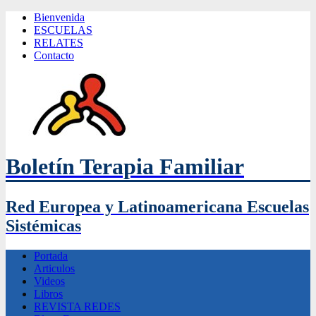
Bienvenida
ESCUELAS
RELATES
Contacto
Boletín Terapia Familiar
Red Europea y Latinoamericana Escuelas
Sistémicas
Portada
Articulos
Videos
Libros
REVISTA REDES