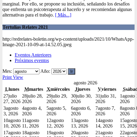
marginal. Por ello, se propone su inclusión, señalando los desafíos
que enfrenta un psicoterapeuta al hacerlo y se recomiendan algunas
alternativas para el trabajo.
[ Más...]
Tertulias Relates 2021
http://redrelates-boletin.org/wp-content/uploads/2021/10/WhatsApp-
Image-2021-10-09-at-14.52.05.jpeg
Eventos Anteriores
Próximos eventos
Mes:
Año:
Print
View
agosto 2026
L
lunes
M
martes
X
miércoles
J
jueves
V
viernes
S
sába
27
julio
28
julio 28,
29
julio 29,
30
julio 30,
31
julio 31,
1
agosto 
27, 2026
2026
2026
2026
2026
2026
3
agosto
4
agosto 4,
5
agosto 5,
6
agosto 6,
7
agosto 7,
8
agosto 
3, 2026
2026
2026
2026
2026
2026
10
agosto
11
agosto
12
agosto
13
agosto
14
agosto
15
agost
10, 2026
11, 2026
12, 2026
13, 2026
14, 2026
15, 2026
17
agosto
18
agosto
19
agosto
20
agosto
21
agosto
22
agost