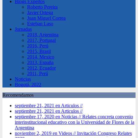
Blogs Expertos
Roberto Pereira
Javier Ortega
Juan Miguel Correa
Esteban Laso
Jornadas
2018, Argentina
2017, Portugal
2016, Perú
2015, Brasil
2014, Mexico
2013, España
2012, Ecuador
2011, Perú
Noticias
Bogotá, 2022
Recomendamos
septiembre 21, 2021 en Articulos //
septiembre 21, 2021 en Articulos //
septiembre 17, 2020 en Noticias //
Relates concreta convenio
interinstitucional educativo con la Universidad de Flores de la
Argentina
noviembre 2, 2019 en Videos //
Invitación Congreso Relates