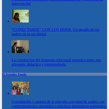
intervención
“CONECTARSE” CON LOS HIJOS. Un desafío de los
padres en la era digital
La construcion del terapeuta relacional sistemico entre arte,
artesania, didactica y epistemologia
IX Jornadas, España
Constitución y ruptura de la relación conyugal de padres con
comportamientos asociados a prácticas alienadoras parentales.