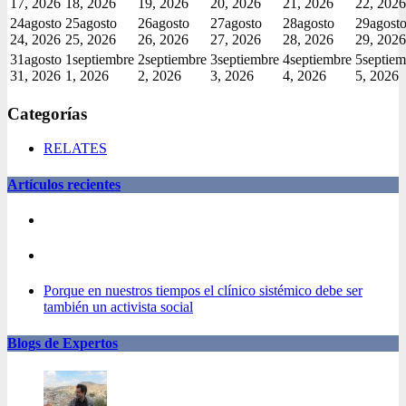
17, 2026
18, 2026
19, 2026
20, 2026
21, 2026
22, 2026
24
agosto
25
agosto
26
agosto
27
agosto
28
agosto
29
agost
24, 2026
25, 2026
26, 2026
27, 2026
28, 2026
29, 2026
31
agosto
1
septiembre
2
septiembre
3
septiembre
4
septiembre
5
septiem
31, 2026
1, 2026
2, 2026
3, 2026
4, 2026
5, 2026
Categorías
RELATES
Artículos recientes
Porque en nuestros tiempos el clínico sistémico debe ser
también un activista social
Blogs de Expertos