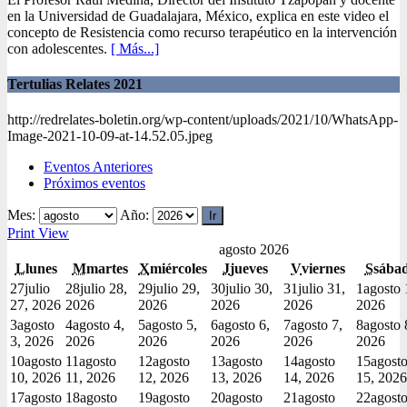
en la Universidad de Guadalajara, México, explica en este video el
concepto de Resistencia como recurso terapéutico en la intervención
con adolescentes.
[ Más...]
Tertulias Relates 2021
http://redrelates-boletin.org/wp-content/uploads/2021/10/WhatsApp-
Image-2021-10-09-at-14.52.05.jpeg
Eventos Anteriores
Próximos eventos
Mes:
Año:
Print
View
agosto 2026
L
lunes
M
martes
X
miércoles
J
jueves
V
viernes
S
sába
27
julio
28
julio 28,
29
julio 29,
30
julio 30,
31
julio 31,
1
agosto 
27, 2026
2026
2026
2026
2026
2026
3
agosto
4
agosto 4,
5
agosto 5,
6
agosto 6,
7
agosto 7,
8
agosto 
3, 2026
2026
2026
2026
2026
2026
10
agosto
11
agosto
12
agosto
13
agosto
14
agosto
15
agost
10, 2026
11, 2026
12, 2026
13, 2026
14, 2026
15, 2026
17
agosto
18
agosto
19
agosto
20
agosto
21
agosto
22
agost