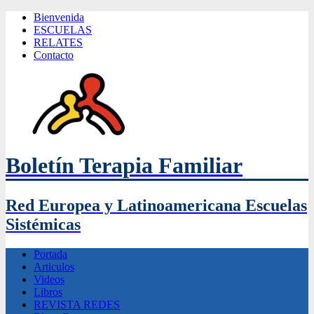
Bienvenida
ESCUELAS
RELATES
Contacto
Boletín Terapia Familiar
Red Europea y Latinoamericana Escuelas
Sistémicas
Portada
Articulos
Videos
Libros
REVISTA REDES