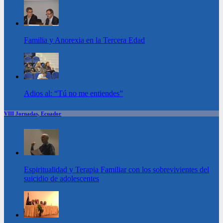
Familia y Anorexia en la Tercera Edad
Adios al: “Tú no me entiendes”
VIII Jornadas, Ecuador
Espiritualidad y Terapia Familiar con los sobrevivientes del
suicidio de adolescentes