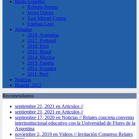
Blogs Expertos
Roberto Pereira
Javier Ortega
Juan Miguel Correa
Esteban Laso
Jornadas
2018, Argentina
2017, Portugal
2016, Perú
2015, Brasil
2014, Mexico
2013, España
2012, Ecuador
2011, Perú
Noticias
Bogotá, 2022
Recomendamos
septiembre 21, 2021 en Articulos //
septiembre 21, 2021 en Articulos //
septiembre 17, 2020 en Noticias //
Relates concreta convenio
interinstitucional educativo con la Universidad de Flores de la
Argentina
noviembre 2, 2019 en Videos //
Invitación Congreso Relates