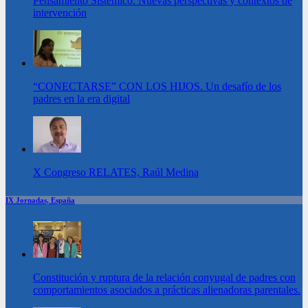
Pensamiento Sistémico. Nuevas perspectivas y contextos de
intervención
“CONECTARSE” CON LOS HIJOS. Un desafío de los
padres en la era digital
X Congreso RELATES, Raúl Medina
IX Jornadas, España
Constitución y ruptura de la relación conyugal de padres con
comportamientos asociados a prácticas alienadoras parentales.