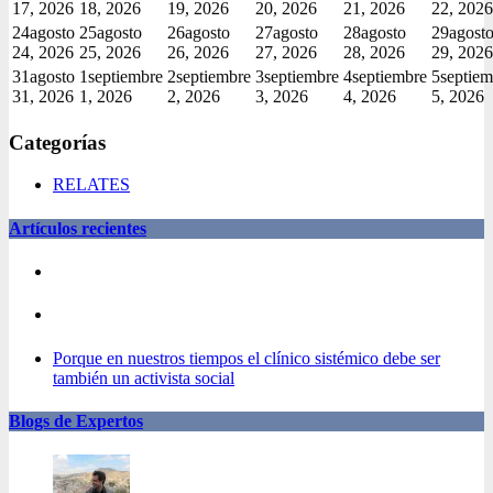
17, 2026
18, 2026
19, 2026
20, 2026
21, 2026
22, 2026
24
agosto
25
agosto
26
agosto
27
agosto
28
agosto
29
agost
24, 2026
25, 2026
26, 2026
27, 2026
28, 2026
29, 2026
31
agosto
1
septiembre
2
septiembre
3
septiembre
4
septiembre
5
septiem
31, 2026
1, 2026
2, 2026
3, 2026
4, 2026
5, 2026
Categorías
RELATES
Artículos recientes
Porque en nuestros tiempos el clínico sistémico debe ser
también un activista social
Blogs de Expertos