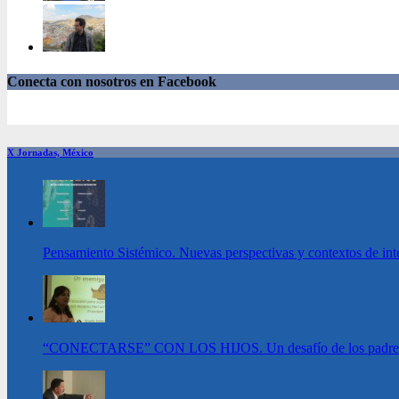
Conecta con nosotros en Facebook
X Jornadas, México
Pensamiento Sistémico. Nuevas perspectivas y contextos de int
“CONECTARSE” CON LOS HIJOS. Un desafío de los padres en