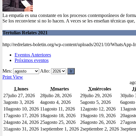
La empatía es una constante en los procesos contemporáneos de formaci
Se los reconviene si no lo hacen. A veces se les enseñan técnicas que
Tertulias Relates 2021
http://redrelates-boletin.org/wp-content/uploads/2021/10/WhatsApp-
Eventos Anteriores
Próximos eventos
Mes:
Año:
Print
View
ago
L
lunes
M
martes
X
miércoles
J
27
julio 27, 2026
28
julio 28, 2026
29
julio 29, 2026
30
julio
3
agosto 3, 2026
4
agosto 4, 2026
5
agosto 5, 2026
6
agosto
10
agosto 10, 2026
11
agosto 11, 2026
12
agosto 12, 2026
13
agost
17
agosto 17, 2026
18
agosto 18, 2026
19
agosto 19, 2026
20
agost
24
agosto 24, 2026
25
agosto 25, 2026
26
agosto 26, 2026
27
agost
31
agosto 31, 2026
1
septiembre 1, 2026
2
septiembre 2, 2026
3
septie