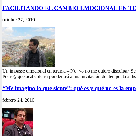
FACILITANDO EL CAMBIO EMOCIONAL EN TE
octubre 27, 2016
Un impasse emocional en terapia – No, yo no me quiero disculpar. Se
Pedro), que acaba de responder así a una invitación del terapeuta a di
“Me imagino lo que siente”: qué es y qué no es la emp
febrero 24, 2016