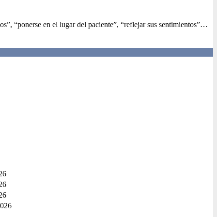
s”, “ponerse en el lugar del paciente”, “reflejar sus sentimientos”…
26
26
26
2026