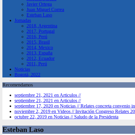
Javier Ortega
Juan Miguel Correa
Esteban Laso
Jornadas
2018, Argentina
2017, Portugal
2016, Perú
2015, Brasil
2014, Mexico
2013, España
2012, Ecuador
2011, Perú
Noticias
Bogotá, 2022
Recomendamos
septiembre 21, 2021 en Articulos //
septiembre 21, 2021 en Articulos //
septiembre 17, 2020 en Noticias //
Relates concreta convenio in
noviembre 2, 2019 en Videos //
Invitación Congreso Relates 2
octubre 22, 2019 en Noticias //
Saludo de la Presidenta
Esteban Laso