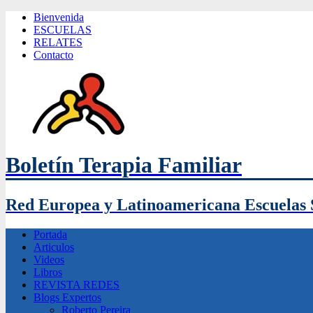
Bienvenida
ESCUELAS
RELATES
Contacto
Boletín Terapia Familiar
Red Europea y Latinoamericana Escuelas 
Portada
Articulos
Videos
Libros
REVISTA REDES
Blogs Expertos
Roberto Pereira