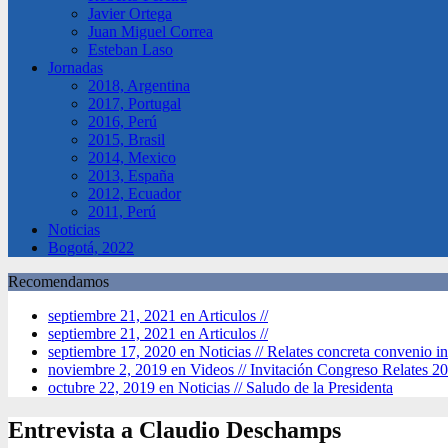
Javier Ortega
Juan Miguel Correa
Esteban Laso
Jornadas
2018, Argentina
2017, Portugal
2016, Perú
2015, Brasil
2014, Mexico
2013, España
2012, Ecuador
2011, Perú
Noticias
Bogotá, 2022
Recomendamos
septiembre 21, 2021 en Articulos //
septiembre 21, 2021 en Articulos //
septiembre 17, 2020 en Noticias //
Relates concreta convenio in
noviembre 2, 2019 en Videos //
Invitación Congreso Relates 2
octubre 22, 2019 en Noticias //
Saludo de la Presidenta
Entrevista a Claudio Deschamps