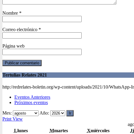
Nombre
*
Correo electrónico
*
Página web
Tertulias Relates 2021
http://redrelates-boletin.org/wp-content/uploads/2021/10/WhatsApp-
Eventos Anteriores
Próximos eventos
Mes:
Año:
Print
View
ago
L
lunes
M
martes
X
miércoles
J