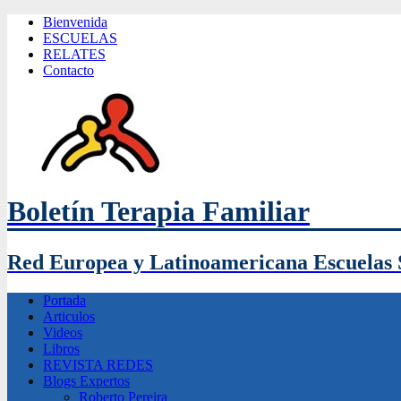
Bienvenida
ESCUELAS
RELATES
Contacto
Boletín Terapia Familiar
Red Europea y Latinoamericana Escuelas 
Portada
Articulos
Videos
Libros
REVISTA REDES
Blogs Expertos
Roberto Pereira