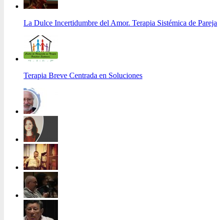
La Dulce Incertidumbre del Amor. Terapia Sistémica de Pareja
Terapia Breve Centrada en Soluciones