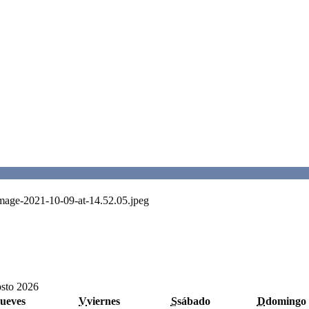
Image-2021-10-09-at-14.52.05.jpeg
sto 2026
jueves
V
viernes
S
sábado
D
domingo