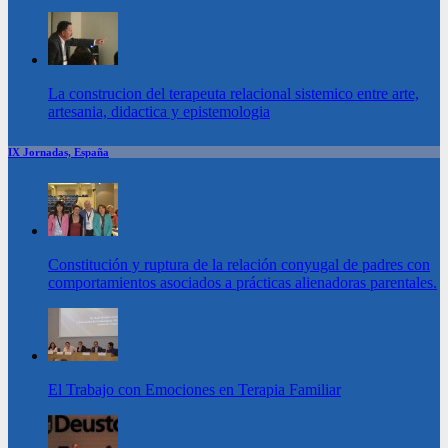
La construcion del terapeuta relacional sistemico entre arte,
artesania, didactica y epistemologia
IX Jornadas, España
Constitución y ruptura de la relación conyugal de padres con
comportamientos asociados a prácticas alienadoras parentales.
El Trabajo con Emociones en Terapia Familiar