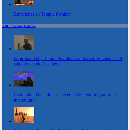
Emociones en Terapia Familiar
VIII Jornadas, Ecuador
Espiritualidad y Terapia Familiar con los sobrevivientes del
suicidio de adolescentes
La identidad del adolescente en el contexto migratorio e
intercultural