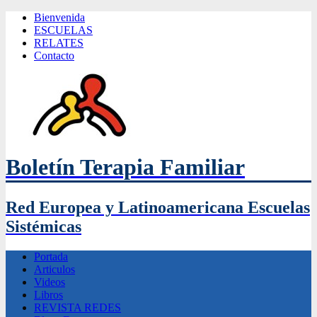
Bienvenida
ESCUELAS
RELATES
Contacto
Boletín Terapia Familiar
Red Europea y Latinoamericana Escuelas
Sistémicas
Portada
Articulos
Videos
Libros
REVISTA REDES