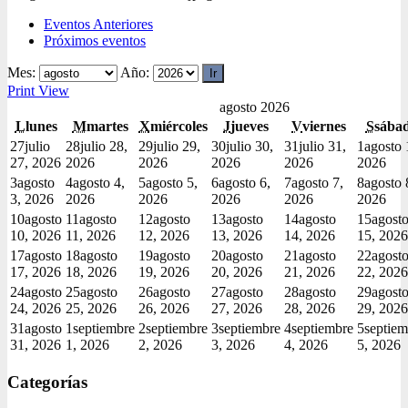
Eventos Anteriores
Próximos eventos
Mes:
Año:
Print
View
agosto 2026
L
lunes
M
martes
X
miércoles
J
jueves
V
viernes
S
sába
27
julio
28
julio 28,
29
julio 29,
30
julio 30,
31
julio 31,
1
agosto 
27, 2026
2026
2026
2026
2026
2026
3
agosto
4
agosto 4,
5
agosto 5,
6
agosto 6,
7
agosto 7,
8
agosto 
3, 2026
2026
2026
2026
2026
2026
10
agosto
11
agosto
12
agosto
13
agosto
14
agosto
15
agost
10, 2026
11, 2026
12, 2026
13, 2026
14, 2026
15, 2026
17
agosto
18
agosto
19
agosto
20
agosto
21
agosto
22
agost
17, 2026
18, 2026
19, 2026
20, 2026
21, 2026
22, 2026
24
agosto
25
agosto
26
agosto
27
agosto
28
agosto
29
agost
24, 2026
25, 2026
26, 2026
27, 2026
28, 2026
29, 2026
31
agosto
1
septiembre
2
septiembre
3
septiembre
4
septiembre
5
septiem
31, 2026
1, 2026
2, 2026
3, 2026
4, 2026
5, 2026
Categorías