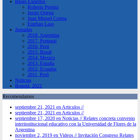
Blogs Expertos
Roberto Pereira
Javier Ortega
Juan Miguel Correa
Esteban Laso
Jornadas
2018, Argentina
2017, Portugal
2016, Perú
2015, Brasil
2014, Mexico
2013, España
2012, Ecuador
2011, Perú
Noticias
Bogotá, 2022
Recomendamos
septiembre 21, 2021 en Articulos //
septiembre 21, 2021 en Articulos //
septiembre 17, 2020 en Noticias //
Relates concreta convenio
interinstitucional educativo con la Universidad de Flores de la
Argentina
noviembre 2, 2019 en Videos //
Invitación Congreso Relates