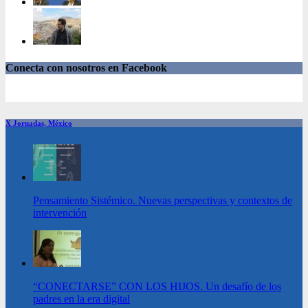
Conecta con nosotros en Facebook
X Jornadas, México
Pensamiento Sistémico. Nuevas perspectivas y contextos de
intervención
“CONECTARSE” CON LOS HIJOS. Un desafío de los
padres en la era digital