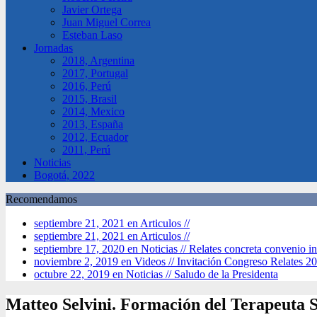
Javier Ortega
Juan Miguel Correa
Esteban Laso
Jornadas
2018, Argentina
2017, Portugal
2016, Perú
2015, Brasil
2014, Mexico
2013, España
2012, Ecuador
2011, Perú
Noticias
Bogotá, 2022
Recomendamos
septiembre 21, 2021 en Articulos //
septiembre 21, 2021 en Articulos //
septiembre 17, 2020 en Noticias //
Relates concreta convenio in
noviembre 2, 2019 en Videos //
Invitación Congreso Relates 2
octubre 22, 2019 en Noticias //
Saludo de la Presidenta
Matteo Selvini. Formación del Terapeuta 