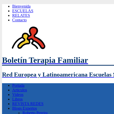
Bienvenida
ESCUELAS
RELATES
Contacto
Boletín Terapia Familiar
Red Europea y Latinoamericana Escuelas 
Portada
Articulos
Videos
Libros
REVISTA REDES
Blogs Expertos
Roberto Pereira