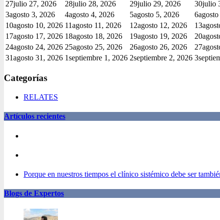
27
julio 27, 2026
28
julio 28, 2026
29
julio 29, 2026
30
julio
3
agosto 3, 2026
4
agosto 4, 2026
5
agosto 5, 2026
6
agosto
10
agosto 10, 2026
11
agosto 11, 2026
12
agosto 12, 2026
13
agost
17
agosto 17, 2026
18
agosto 18, 2026
19
agosto 19, 2026
20
agost
24
agosto 24, 2026
25
agosto 25, 2026
26
agosto 26, 2026
27
agost
31
agosto 31, 2026
1
septiembre 1, 2026
2
septiembre 2, 2026
3
septie
Categorías
RELATES
Artículos recientes
Porque en nuestros tiempos el clínico sistémico debe ser también
Blogs de Expertos