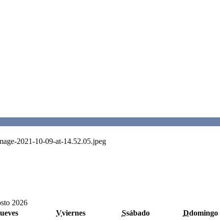
Image-2021-10-09-at-14.52.05.jpeg
sto 2026
jueves
V
viernes
S
sábado
D
domingo