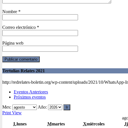
Nombre
*
Correo electrónico
*
Página web
Tertulias Relates 2021
http://redrelates-boletin.org/wp-content/uploads/2021/10/WhatsApp-
Eventos Anteriores
Próximos eventos
Mes:
Año:
Print
View
ago
L
lunes
M
martes
X
miércoles
J