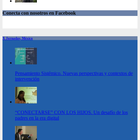
Conecta con nosotros en Facebook
X Jornadas, México
Pensamiento Sistémico. Nuevas perspectivas y contextos de
intervención
“CONECTARSE” CON LOS HIJOS. Un desafío de los
padres en la era digital