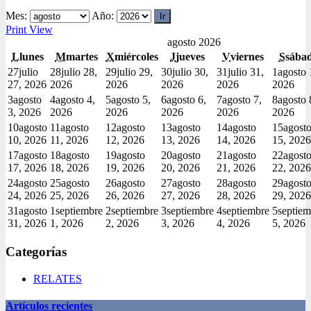
Mes:
Año:
Print
View
agosto 2026
L
lunes
M
martes
X
miércoles
J
jueves
V
viernes
S
sába
27
julio
28
julio 28,
29
julio 29,
30
julio 30,
31
julio 31,
1
agosto 
27, 2026
2026
2026
2026
2026
2026
3
agosto
4
agosto 4,
5
agosto 5,
6
agosto 6,
7
agosto 7,
8
agosto 
3, 2026
2026
2026
2026
2026
2026
10
agosto
11
agosto
12
agosto
13
agosto
14
agosto
15
agost
10, 2026
11, 2026
12, 2026
13, 2026
14, 2026
15, 2026
17
agosto
18
agosto
19
agosto
20
agosto
21
agosto
22
agost
17, 2026
18, 2026
19, 2026
20, 2026
21, 2026
22, 2026
24
agosto
25
agosto
26
agosto
27
agosto
28
agosto
29
agost
24, 2026
25, 2026
26, 2026
27, 2026
28, 2026
29, 2026
31
agosto
1
septiembre
2
septiembre
3
septiembre
4
septiembre
5
septiem
31, 2026
1, 2026
2, 2026
3, 2026
4, 2026
5, 2026
Categorías
RELATES
Artículos recientes