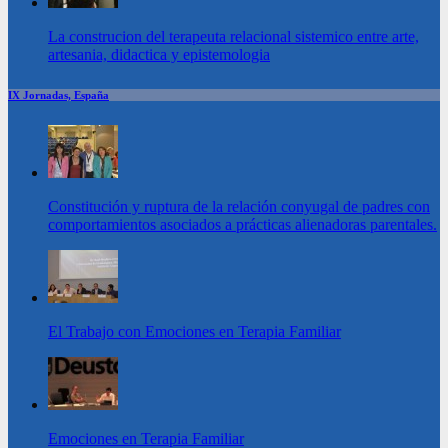
La construcion del terapeuta relacional sistemico entre arte,
artesania, didactica y epistemologia
IX Jornadas, España
Constitución y ruptura de la relación conyugal de padres con
comportamientos asociados a prácticas alienadoras parentales.
El Trabajo con Emociones en Terapia Familiar
Emociones en Terapia Familiar