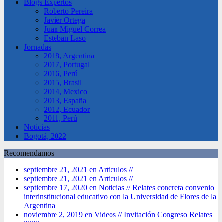
Blogs Expertos
Roberto Pereira
Javier Ortega
Juan Miguel Correa
Esteban Laso
Jornadas
2018, Argentina
2017, Portugal
2016, Perú
2015, Brasil
2014, Mexico
2013, España
2012, Ecuador
2011, Perú
Noticias
Bogotá, 2022
Recomendamos
septiembre 21, 2021 en Articulos //
septiembre 21, 2021 en Articulos //
septiembre 17, 2020 en Noticias //
Relates concreta convenio
interinstitucional educativo con la Universidad de Flores de la
Argentina
noviembre 2, 2019 en Videos //
Invitación Congreso Relates