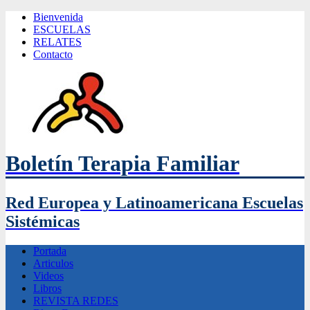
Bienvenida
ESCUELAS
RELATES
Contacto
Boletín Terapia Familiar
Red Europea y Latinoamericana Escuelas
Sistémicas
Portada
Articulos
Videos
Libros
REVISTA REDES