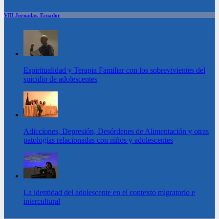
VIII Jornadas, Ecuador
Espiritualidad y Terapia Familiar con los sobrevivientes del
suicidio de adolescentes
Adicciones, Depresión, Desórdenes de Alimentación y otras
patologías relacionadas con niños y adolescentes
La identidad del adolescente en el contexto migratorio e
intercultural