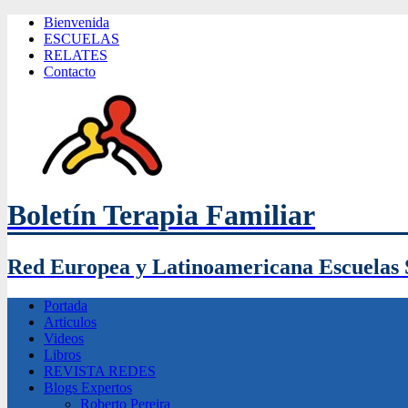
Bienvenida
ESCUELAS
RELATES
Contacto
Boletín Terapia Familiar
Red Europea y Latinoamericana Escuelas 
Portada
Articulos
Videos
Libros
REVISTA REDES
Blogs Expertos
Roberto Pereira