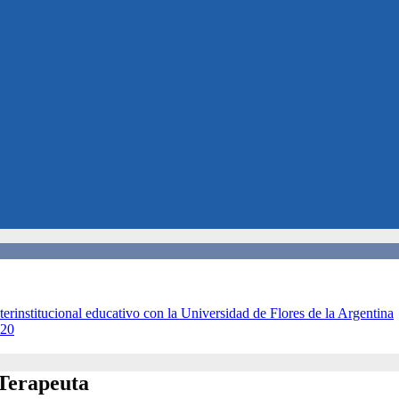
terinstitucional educativo con la Universidad de Flores de la Argentina
020
 Terapeuta