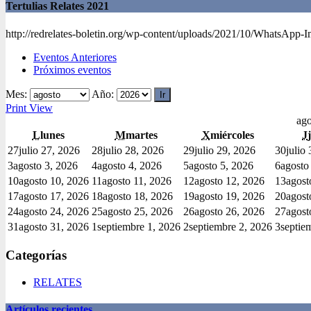
Tertulias Relates 2021
http://redrelates-boletin.org/wp-content/uploads/2021/10/WhatsApp-
Eventos Anteriores
Próximos eventos
Mes:
Año:
Print
View
ago
L
lunes
M
martes
X
miércoles
J
27
julio 27, 2026
28
julio 28, 2026
29
julio 29, 2026
30
julio
3
agosto 3, 2026
4
agosto 4, 2026
5
agosto 5, 2026
6
agosto
10
agosto 10, 2026
11
agosto 11, 2026
12
agosto 12, 2026
13
agost
17
agosto 17, 2026
18
agosto 18, 2026
19
agosto 19, 2026
20
agost
24
agosto 24, 2026
25
agosto 25, 2026
26
agosto 26, 2026
27
agost
31
agosto 31, 2026
1
septiembre 1, 2026
2
septiembre 2, 2026
3
septie
Categorías
RELATES
Artículos recientes