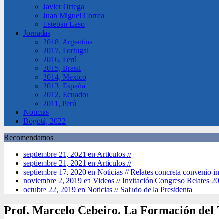
Javier Ortega
Juan Miguel Correa
Esteban Laso
Jornadas
2018, Argentina
2017, Portugal
2016, Perú
2015, Brasil
2014, Mexico
2013, España
2012, Ecuador
2011, Perú
Noticias
Bogotá, 2022
Recomendamos
septiembre 21, 2021 en Articulos //
septiembre 21, 2021 en Articulos //
septiembre 17, 2020 en Noticias //
Relates concreta convenio in
noviembre 2, 2019 en Videos //
Invitación Congreso Relates 2
octubre 22, 2019 en Noticias //
Saludo de la Presidenta
Prof. Marcelo Cebeiro. La Formación del