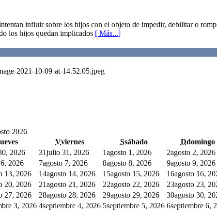
ntentan influir sobre los hijos con el objeto de impedir, debilitar o rom
ndo los hijos quedan implicados
[ Más...]
Image-2021-10-09-at-14.52.05.jpeg
sto 2026
jueves
V
viernes
S
sábado
D
domingo
 30, 2026
31
julio 31, 2026
1
agosto 1, 2026
2
agosto 2, 2026
 6, 2026
7
agosto 7, 2026
8
agosto 8, 2026
9
agosto 9, 2026
o 13, 2026
14
agosto 14, 2026
15
agosto 15, 2026
16
agosto 16, 20
o 20, 2026
21
agosto 21, 2026
22
agosto 22, 2026
23
agosto 23, 20
o 27, 2026
28
agosto 28, 2026
29
agosto 29, 2026
30
agosto 30, 20
mbre 3, 2026
4
septiembre 4, 2026
5
septiembre 5, 2026
6
septiembre 6, 