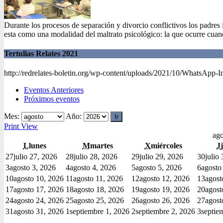
Durante los procesos de separación y divorcio conflictivos los padres i
esta como una modalidad del maltrato psicológico: la que ocurre cua
Tertulias Relates 2021
http://redrelates-boletin.org/wp-content/uploads/2021/10/WhatsApp-
Eventos Anteriores
Próximos eventos
Mes:
Año:
Print
View
ago
L
lunes
M
martes
X
miércoles
J
27
julio 27, 2026
28
julio 28, 2026
29
julio 29, 2026
30
julio
3
agosto 3, 2026
4
agosto 4, 2026
5
agosto 5, 2026
6
agosto
10
agosto 10, 2026
11
agosto 11, 2026
12
agosto 12, 2026
13
agost
17
agosto 17, 2026
18
agosto 18, 2026
19
agosto 19, 2026
20
agost
24
agosto 24, 2026
25
agosto 25, 2026
26
agosto 26, 2026
27
agost
31
agosto 31, 2026
1
septiembre 1, 2026
2
septiembre 2, 2026
3
septie