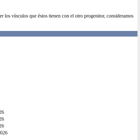
per los vínculos que éstos tienen con el otro progenitor, consideramos
26
26
26
2026