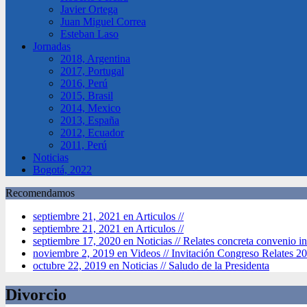
Javier Ortega
Juan Miguel Correa
Esteban Laso
Jornadas
2018, Argentina
2017, Portugal
2016, Perú
2015, Brasil
2014, Mexico
2013, España
2012, Ecuador
2011, Perú
Noticias
Bogotá, 2022
Recomendamos
septiembre 21, 2021 en Articulos //
septiembre 21, 2021 en Articulos //
septiembre 17, 2020 en Noticias //
Relates concreta convenio in
noviembre 2, 2019 en Videos //
Invitación Congreso Relates 2
octubre 22, 2019 en Noticias //
Saludo de la Presidenta
Divorcio