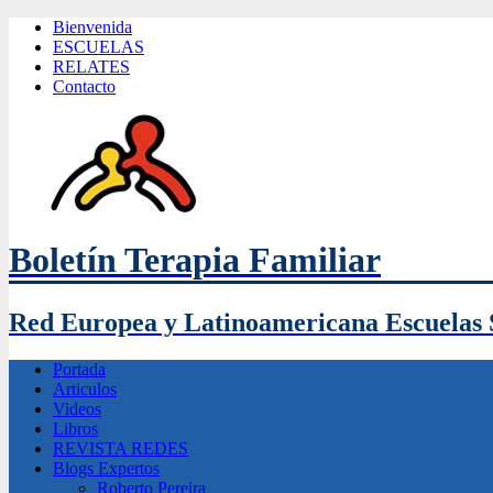
Bienvenida
ESCUELAS
RELATES
Contacto
Boletín Terapia Familiar
Red Europea y Latinoamericana Escuelas 
Portada
Articulos
Videos
Libros
REVISTA REDES
Blogs Expertos
Roberto Pereira