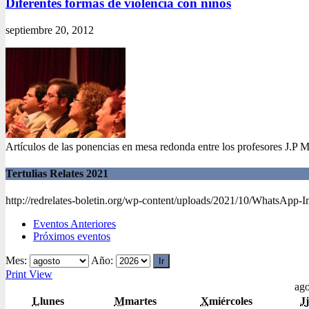
Diferentes formas de violencia con niños
septiembre 20, 2012
Artículos de las ponencias en mesa redonda entre los profesores J.P 
Tertulias Relates 2021
http://redrelates-boletin.org/wp-content/uploads/2021/10/WhatsApp-
Eventos Anteriores
Próximos eventos
Mes:
Año:
Print
View
ago
L
lunes
M
martes
X
miércoles
J