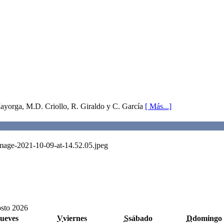
Mayorga, M.D. Criollo, R. Giraldo y C. García
[ Más...]
Image-2021-10-09-at-14.52.05.jpeg
sto 2026
jueves
V
viernes
S
sábado
D
domingo