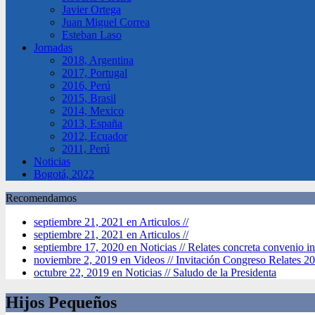
Javier Ortega
Juan Miguel Correa
Esteban Laso
Jornadas
2018, Argentina
2017, Portugal
2016, Perú
2015, Brasil
2014, Mexico
2013, España
2012, Ecuador
2011, Perú
Noticias
Bogotá, 2022
Recomendamos
septiembre 21, 2021 en Articulos //
septiembre 21, 2021 en Articulos //
septiembre 17, 2020 en Noticias //
Relates concreta convenio in
noviembre 2, 2019 en Videos //
Invitación Congreso Relates 2
octubre 22, 2019 en Noticias //
Saludo de la Presidenta
Hijos Pequeños