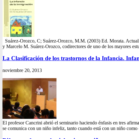
Suárez-Orozco, C; Suárez-Orozco, M.M. (2003) Ed. Morata. Actualment
y Marcelo M. Suárez-Orozco, codirectores de uno de los mayores est
La Clasificación de los trastornos de la Infancia. Infanc
noviembre 20, 2013
El profesor Cancrini abrió el seminario haciendo énfasis en tres afirma
se comunica con un niño infeliz, tanto cuando está con un niño com