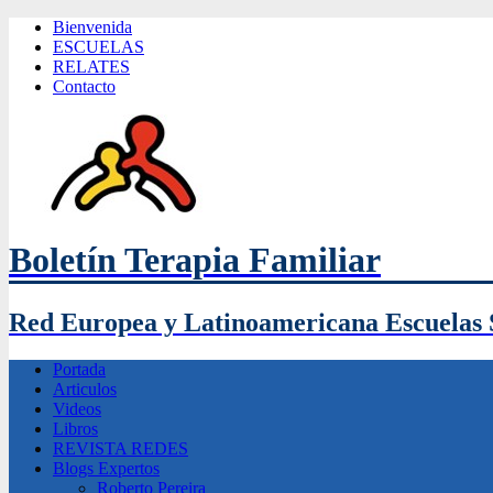
Bienvenida
ESCUELAS
RELATES
Contacto
Boletín Terapia Familiar
Red Europea y Latinoamericana Escuelas 
Portada
Articulos
Videos
Libros
REVISTA REDES
Blogs Expertos
Roberto Pereira