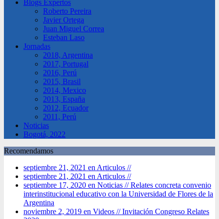
Blogs Expertos
Roberto Pereira
Javier Ortega
Juan Miguel Correa
Esteban Laso
Jornadas
2018, Argentina
2017, Portugal
2016, Perú
2015, Brasil
2014, Mexico
2013, España
2012, Ecuador
2011, Perú
Noticias
Bogotá, 2022
Recomendamos
septiembre 21, 2021 en Articulos //
septiembre 21, 2021 en Articulos //
septiembre 17, 2020 en Noticias //
Relates concreta convenio
interinstitucional educativo con la Universidad de Flores de la
Argentina
noviembre 2, 2019 en Videos //
Invitación Congreso Relates