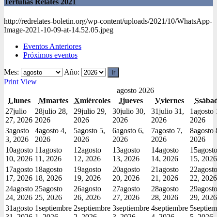
Tertulias Relates 2021
http://redrelates-boletin.org/wp-content/uploads/2021/10/WhatsApp-
Image-2021-10-09-at-14.52.05.jpeg
Eventos Anteriores
Próximos eventos
Mes:
Año:
Print
View
agosto 2026
L
lunes
M
martes
X
miércoles
J
jueves
V
viernes
S
sába
27
julio
28
julio 28,
29
julio 29,
30
julio 30,
31
julio 31,
1
agosto 
27, 2026
2026
2026
2026
2026
2026
3
agosto
4
agosto 4,
5
agosto 5,
6
agosto 6,
7
agosto 7,
8
agosto 
3, 2026
2026
2026
2026
2026
2026
10
agosto
11
agosto
12
agosto
13
agosto
14
agosto
15
agost
10, 2026
11, 2026
12, 2026
13, 2026
14, 2026
15, 2026
17
agosto
18
agosto
19
agosto
20
agosto
21
agosto
22
agost
17, 2026
18, 2026
19, 2026
20, 2026
21, 2026
22, 2026
24
agosto
25
agosto
26
agosto
27
agosto
28
agosto
29
agost
24, 2026
25, 2026
26, 2026
27, 2026
28, 2026
29, 2026
31
agosto
1
septiembre
2
septiembre
3
septiembre
4
septiembre
5
septiem
31, 2026
1, 2026
2, 2026
3, 2026
4, 2026
5, 2026