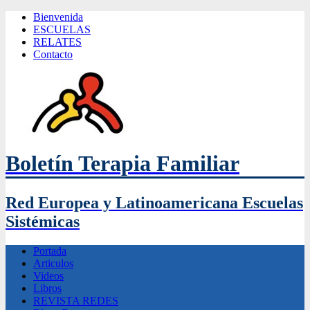
Bienvenida
ESCUELAS
RELATES
Contacto
Boletín Terapia Familiar
Red Europea y Latinoamericana Escuelas
Sistémicas
Portada
Articulos
Videos
Libros
REVISTA REDES