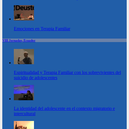
Emociones en Terapia Familiar
VIII Jornadas, Ecuador
Espiritualidad y Terapia Familiar con los sobrevivientes del
suicidio de adolescentes
La identidad del adolescente en el contexto migratorio e
intercultural