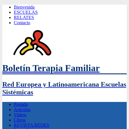
Bienvenida
ESCUELAS
RELATES
Contacto
Boletín Terapia Familiar
Red Europea y Latinoamericana Escuelas
Sistémicas
Portada
Articulos
Videos
Libros
REVISTA REDES