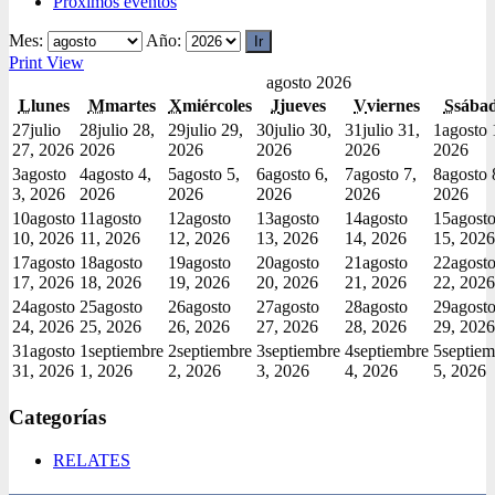
Próximos eventos
Mes:
Año:
Print
View
agosto 2026
L
lunes
M
martes
X
miércoles
J
jueves
V
viernes
S
sába
27
julio
28
julio 28,
29
julio 29,
30
julio 30,
31
julio 31,
1
agosto 
27, 2026
2026
2026
2026
2026
2026
3
agosto
4
agosto 4,
5
agosto 5,
6
agosto 6,
7
agosto 7,
8
agosto 
3, 2026
2026
2026
2026
2026
2026
10
agosto
11
agosto
12
agosto
13
agosto
14
agosto
15
agost
10, 2026
11, 2026
12, 2026
13, 2026
14, 2026
15, 2026
17
agosto
18
agosto
19
agosto
20
agosto
21
agosto
22
agost
17, 2026
18, 2026
19, 2026
20, 2026
21, 2026
22, 2026
24
agosto
25
agosto
26
agosto
27
agosto
28
agosto
29
agost
24, 2026
25, 2026
26, 2026
27, 2026
28, 2026
29, 2026
31
agosto
1
septiembre
2
septiembre
3
septiembre
4
septiembre
5
septiem
31, 2026
1, 2026
2, 2026
3, 2026
4, 2026
5, 2026
Categorías
RELATES