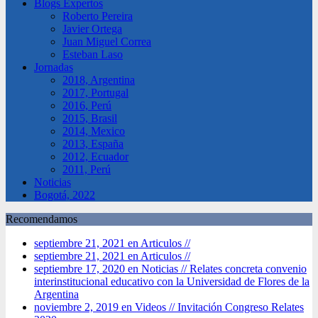
Blogs Expertos
Roberto Pereira
Javier Ortega
Juan Miguel Correa
Esteban Laso
Jornadas
2018, Argentina
2017, Portugal
2016, Perú
2015, Brasil
2014, Mexico
2013, España
2012, Ecuador
2011, Perú
Noticias
Bogotá, 2022
Recomendamos
septiembre 21, 2021 en Articulos //
septiembre 21, 2021 en Articulos //
septiembre 17, 2020 en Noticias //
Relates concreta convenio
interinstitucional educativo con la Universidad de Flores de la
Argentina
noviembre 2, 2019 en Videos //
Invitación Congreso Relates