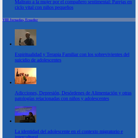
Maltrato a la mujer por el compañero sentimental: Parejas en
ciclo vital con niños pequeños
VIII Jornadas, Ecuador
Espiritualidad y Terapia Familiar con los sobrevivientes del
suicidio de adolescentes
Adicciones, Depresión, Desórdenes de Alimentación y otras
patologías relacionadas con niños y adolescentes
La identidad del adolescente en el contexto migratorio e
intercultural