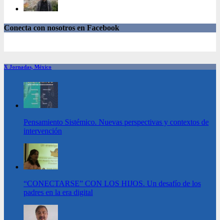
Conecta con nosotros en Facebook
X Jornadas, México
Pensamiento Sistémico. Nuevas perspectivas y contextos de
intervención
“CONECTARSE” CON LOS HIJOS. Un desafío de los
padres en la era digital