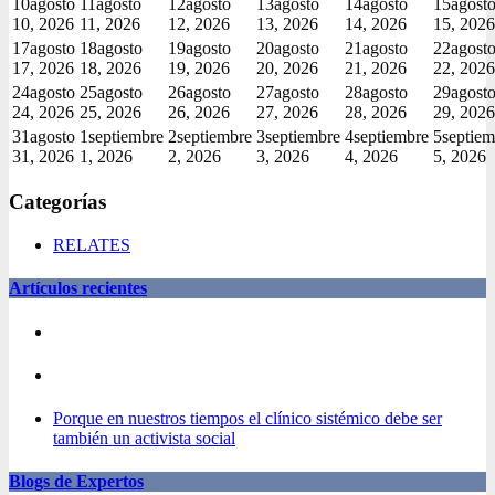
10
agosto
11
agosto
12
agosto
13
agosto
14
agosto
15
agost
10, 2026
11, 2026
12, 2026
13, 2026
14, 2026
15, 2026
17
agosto
18
agosto
19
agosto
20
agosto
21
agosto
22
agost
17, 2026
18, 2026
19, 2026
20, 2026
21, 2026
22, 2026
24
agosto
25
agosto
26
agosto
27
agosto
28
agosto
29
agost
24, 2026
25, 2026
26, 2026
27, 2026
28, 2026
29, 2026
31
agosto
1
septiembre
2
septiembre
3
septiembre
4
septiembre
5
septiem
31, 2026
1, 2026
2, 2026
3, 2026
4, 2026
5, 2026
Categorías
RELATES
Artículos recientes
Porque en nuestros tiempos el clínico sistémico debe ser
también un activista social
Blogs de Expertos