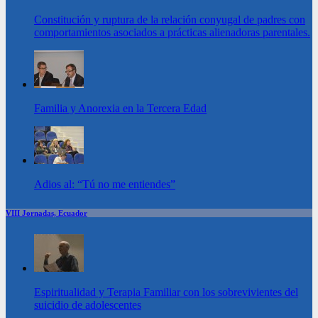
Constitución y ruptura de la relación conyugal de padres con
comportamientos asociados a prácticas alienadoras parentales.
Familia y Anorexia en la Tercera Edad
Adios al: “Tú no me entiendes”
VIII Jornadas, Ecuador
Espiritualidad y Terapia Familiar con los sobrevivientes del
suicidio de adolescentes