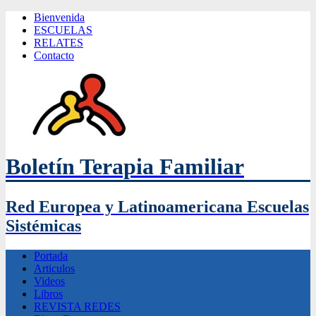
Bienvenida
ESCUELAS
RELATES
Contacto
Boletín Terapia Familiar
Red Europea y Latinoamericana Escuelas
Sistémicas
Portada
Articulos
Videos
Libros
REVISTA REDES