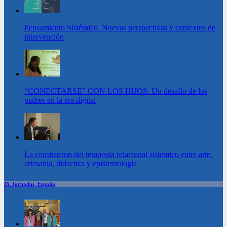
Pensamiento Sistémico. Nuevas perspectivas y contextos de
intervención
“CONECTARSE” CON LOS HIJOS. Un desafío de los
padres en la era digital
La construcion del terapeuta relacional sistemico entre arte,
artesania, didactica y epistemologia
IX Jornadas, España