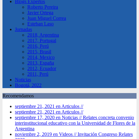
Blogs Expertos
Roberto Pereira
Javier Ortega
Juan Miguel Correa
Esteban Laso
Jornadas
2018, Argentina
2017, Portugal
2016, Perú
2015, Brasil
2014, Mexico
2013, España
2012, Ecuador
2011, Perú
Noticias
Bogotá, 2022
Recomendamos
septiembre 21, 2021 en Articulos //
septiembre 21, 2021 en Articulos //
septiembre 17, 2020 en Noticias //
Relates concreta convenio
interinstitucional educativo con la Universidad de Flores de la
Argentina
noviembre 2, 2019 en Videos //
Invitación Congreso Relates