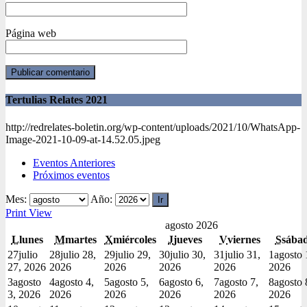
Página web
Tertulias Relates 2021
http://redrelates-boletin.org/wp-content/uploads/2021/10/WhatsApp-
Image-2021-10-09-at-14.52.05.jpeg
Eventos Anteriores
Próximos eventos
Mes:
Año:
Print
View
agosto 2026
L
lunes
M
martes
X
miércoles
J
jueves
V
viernes
S
sába
27
julio
28
julio 28,
29
julio 29,
30
julio 30,
31
julio 31,
1
agosto 
27, 2026
2026
2026
2026
2026
2026
3
agosto
4
agosto 4,
5
agosto 5,
6
agosto 6,
7
agosto 7,
8
agosto 
3, 2026
2026
2026
2026
2026
2026