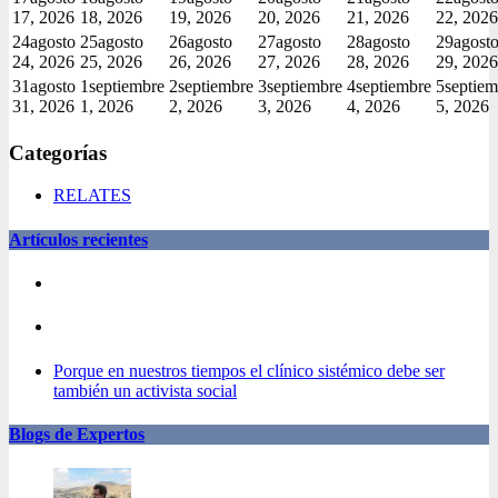
17, 2026
18, 2026
19, 2026
20, 2026
21, 2026
22, 2026
24
agosto
25
agosto
26
agosto
27
agosto
28
agosto
29
agost
24, 2026
25, 2026
26, 2026
27, 2026
28, 2026
29, 2026
31
agosto
1
septiembre
2
septiembre
3
septiembre
4
septiembre
5
septiem
31, 2026
1, 2026
2, 2026
3, 2026
4, 2026
5, 2026
Categorías
RELATES
Artículos recientes
Porque en nuestros tiempos el clínico sistémico debe ser
también un activista social
Blogs de Expertos