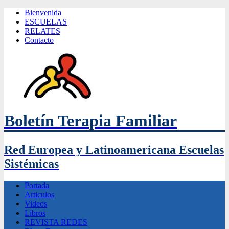
Bienvenida
ESCUELAS
RELATES
Contacto
Boletín Terapia Familiar
Red Europea y Latinoamericana Escuelas
Sistémicas
Portada
Articulos
Videos
Libros
REVISTA REDES