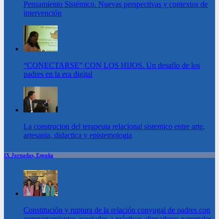
Pensamiento Sistémico. Nuevas perspectivas y contextos de
intervención
“CONECTARSE” CON LOS HIJOS. Un desafío de los
padres en la era digital
La construcion del terapeuta relacional sistemico entre arte,
artesania, didactica y epistemologia
IX Jornadas, España
Constitución y ruptura de la relación conyugal de padres con
comportamientos asociados a prácticas alienadoras parentales.