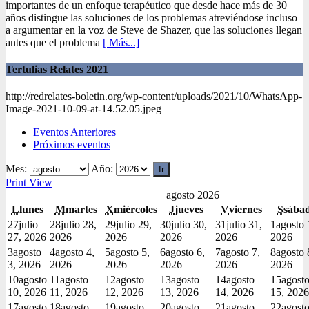
importantes de un enfoque terapéutico que desde hace más de 30
años distingue las soluciones de los problemas atreviéndose incluso
a argumentar en la voz de Steve de Shazer, que las soluciones llegan
antes que el problema
[ Más...]
Tertulias Relates 2021
http://redrelates-boletin.org/wp-content/uploads/2021/10/WhatsApp-
Image-2021-10-09-at-14.52.05.jpeg
Eventos Anteriores
Próximos eventos
Mes:
Año:
Print
View
agosto 2026
L
lunes
M
martes
X
miércoles
J
jueves
V
viernes
S
sába
27
julio
28
julio 28,
29
julio 29,
30
julio 30,
31
julio 31,
1
agosto 
27, 2026
2026
2026
2026
2026
2026
3
agosto
4
agosto 4,
5
agosto 5,
6
agosto 6,
7
agosto 7,
8
agosto 
3, 2026
2026
2026
2026
2026
2026
10
agosto
11
agosto
12
agosto
13
agosto
14
agosto
15
agost
10, 2026
11, 2026
12, 2026
13, 2026
14, 2026
15, 2026
17
agosto
18
agosto
19
agosto
20
agosto
21
agosto
22
agost