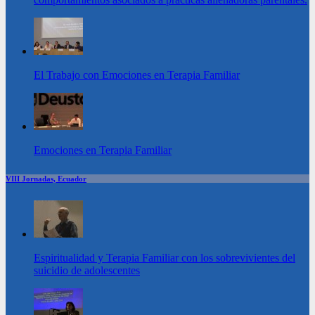
El Trabajo con Emociones en Terapia Familiar
Emociones en Terapia Familiar
VIII Jornadas, Ecuador
Espiritualidad y Terapia Familiar con los sobrevivientes del
suicidio de adolescentes