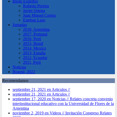
Blogs Expertos
Roberto Pereira
Javier Ortega
Juan Miguel Correa
Esteban Laso
Jornadas
2018, Argentina
2017, Portugal
2016, Perú
2015, Brasil
2014, Mexico
2013, España
2012, Ecuador
2011, Perú
Noticias
Bogotá, 2022
Recomendamos
septiembre 21, 2021 en Articulos //
septiembre 21, 2021 en Articulos //
septiembre 17, 2020 en Noticias //
Relates concreta convenio
interinstitucional educativo con la Universidad de Flores de la
Argentina
noviembre 2, 2019 en Videos //
Invitación Congreso Relates