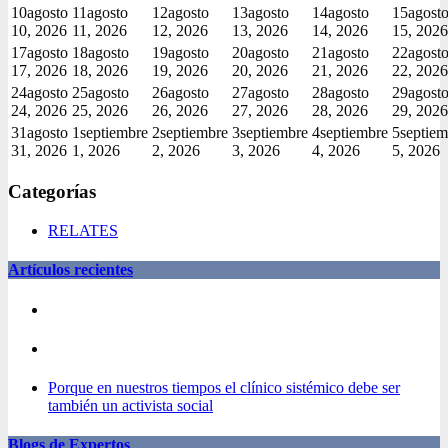
10
agosto
11
agosto
12
agosto
13
agosto
14
agosto
15
agost
10, 2026
11, 2026
12, 2026
13, 2026
14, 2026
15, 2026
17
agosto
18
agosto
19
agosto
20
agosto
21
agosto
22
agost
17, 2026
18, 2026
19, 2026
20, 2026
21, 2026
22, 2026
24
agosto
25
agosto
26
agosto
27
agosto
28
agosto
29
agost
24, 2026
25, 2026
26, 2026
27, 2026
28, 2026
29, 2026
31
agosto
1
septiembre
2
septiembre
3
septiembre
4
septiembre
5
septiem
31, 2026
1, 2026
2, 2026
3, 2026
4, 2026
5, 2026
Categorías
RELATES
Artículos recientes
Porque en nuestros tiempos el clínico sistémico debe ser
también un activista social
Blogs de Expertos