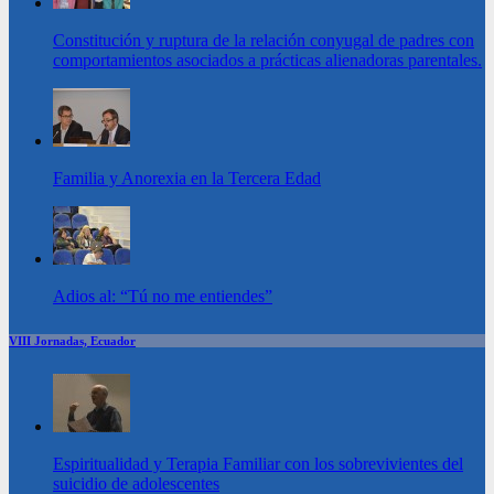
Constitución y ruptura de la relación conyugal de padres con
comportamientos asociados a prácticas alienadoras parentales.
Familia y Anorexia en la Tercera Edad
Adios al: “Tú no me entiendes”
VIII Jornadas, Ecuador
Espiritualidad y Terapia Familiar con los sobrevivientes del
suicidio de adolescentes