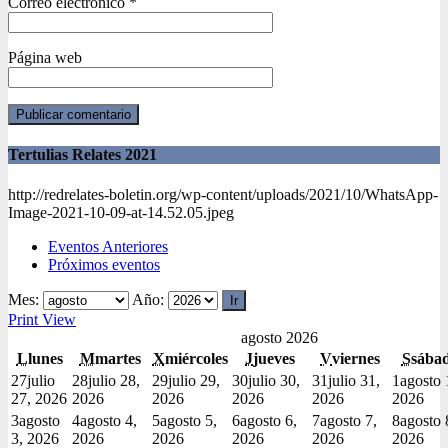
Correo electrónico
*
Página web
Tertulias Relates 2021
http://redrelates-boletin.org/wp-content/uploads/2021/10/WhatsApp-
Image-2021-10-09-at-14.52.05.jpeg
Eventos Anteriores
Próximos eventos
Mes:
Año:
Print
View
agosto 2026
L
lunes
M
martes
X
miércoles
J
jueves
V
viernes
S
sába
27
julio
28
julio 28,
29
julio 29,
30
julio 30,
31
julio 31,
1
agosto 
27, 2026
2026
2026
2026
2026
2026
3
agosto
4
agosto 4,
5
agosto 5,
6
agosto 6,
7
agosto 7,
8
agosto 
3, 2026
2026
2026
2026
2026
2026