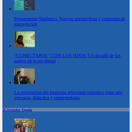
Pensamiento Sistémico. Nuevas perspectivas y contextos de
intervención
“CONECTARSE” CON LOS HIJOS. Un desafío de los
padres en la era digital
La construcion del terapeuta relacional sistemico entre arte,
artesania, didactica y epistemologia
IX Jornadas, España