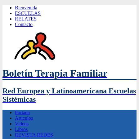
Bienvenida
ESCUELAS
RELATES
Contacto
Boletín Terapia Familiar
Red Europea y Latinoamericana Escuelas
Sistémicas
Portada
Articulos
Videos
Libros
REVISTA REDES