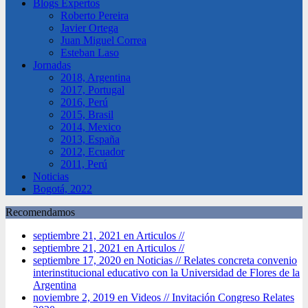
Blogs Expertos
Roberto Pereira
Javier Ortega
Juan Miguel Correa
Esteban Laso
Jornadas
2018, Argentina
2017, Portugal
2016, Perú
2015, Brasil
2014, Mexico
2013, España
2012, Ecuador
2011, Perú
Noticias
Bogotá, 2022
Recomendamos
septiembre 21, 2021 en Articulos //
septiembre 21, 2021 en Articulos //
septiembre 17, 2020 en Noticias //
Relates concreta convenio
interinstitucional educativo con la Universidad de Flores de la
Argentina
noviembre 2, 2019 en Videos //
Invitación Congreso Relates