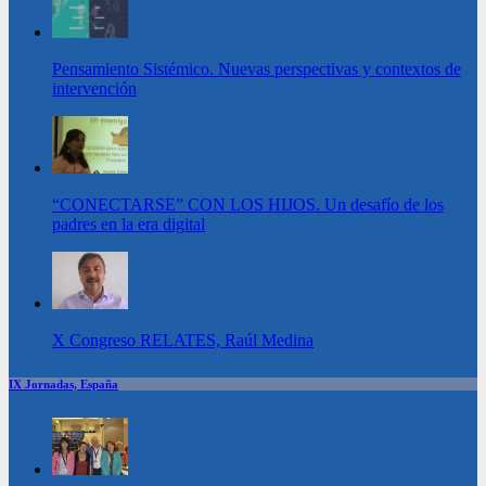
Pensamiento Sistémico. Nuevas perspectivas y contextos de
intervención
“CONECTARSE” CON LOS HIJOS. Un desafío de los
padres en la era digital
X Congreso RELATES, Raúl Medina
IX Jornadas, España