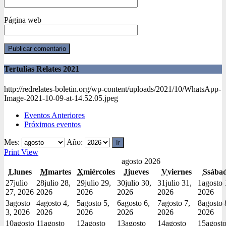
Página web
Tertulias Relates 2021
http://redrelates-boletin.org/wp-content/uploads/2021/10/WhatsApp-
Image-2021-10-09-at-14.52.05.jpeg
Eventos Anteriores
Próximos eventos
Mes:
Año:
Print
View
agosto 2026
L
lunes
M
martes
X
miércoles
J
jueves
V
viernes
S
sába
27
julio
28
julio 28,
29
julio 29,
30
julio 30,
31
julio 31,
1
agosto 
27, 2026
2026
2026
2026
2026
2026
3
agosto
4
agosto 4,
5
agosto 5,
6
agosto 6,
7
agosto 7,
8
agosto 
3, 2026
2026
2026
2026
2026
2026
10
agosto
11
agosto
12
agosto
13
agosto
14
agosto
15
agost