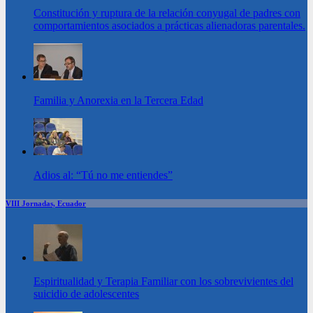
Constitución y ruptura de la relación conyugal de padres con
comportamientos asociados a prácticas alienadoras parentales.
Familia y Anorexia en la Tercera Edad
Adios al: “Tú no me entiendes”
VIII Jornadas, Ecuador
Espiritualidad y Terapia Familiar con los sobrevivientes del
suicidio de adolescentes