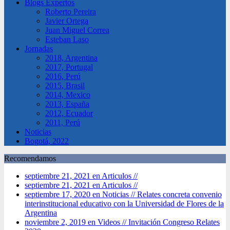
Blogs Expertos
Roberto Pereira
Javier Ortega
Juan Miguel Correa
Esteban Laso
Jornadas
2018, Argentina
2017, Portugal
2016, Perú
2015, Brasil
2014, Mexico
2013, España
2012, Ecuador
2011, Perú
Noticias
Bogotá, 2022
Recomendamos
septiembre 21, 2021 en Articulos //
septiembre 21, 2021 en Articulos //
septiembre 17, 2020 en Noticias //
Relates concreta convenio
interinstitucional educativo con la Universidad de Flores de la
Argentina
noviembre 2, 2019 en Videos //
Invitación Congreso Relates