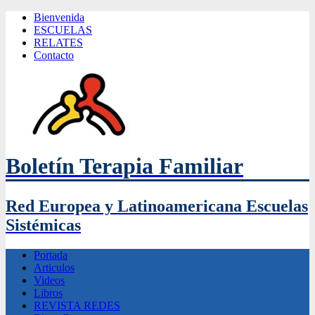
Bienvenida
ESCUELAS
RELATES
Contacto
Boletín Terapia Familiar
Red Europea y Latinoamericana Escuelas
Sistémicas
Portada
Articulos
Videos
Libros
REVISTA REDES