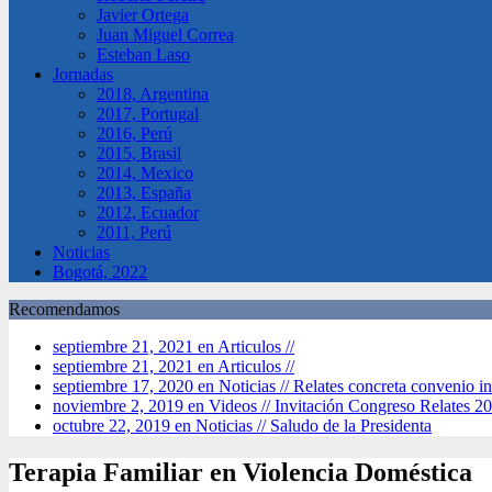
Javier Ortega
Juan Miguel Correa
Esteban Laso
Jornadas
2018, Argentina
2017, Portugal
2016, Perú
2015, Brasil
2014, Mexico
2013, España
2012, Ecuador
2011, Perú
Noticias
Bogotá, 2022
Recomendamos
septiembre 21, 2021 en Articulos //
septiembre 21, 2021 en Articulos //
septiembre 17, 2020 en Noticias //
Relates concreta convenio in
noviembre 2, 2019 en Videos //
Invitación Congreso Relates 2
octubre 22, 2019 en Noticias //
Saludo de la Presidenta
Terapia Familiar en Violencia Doméstica