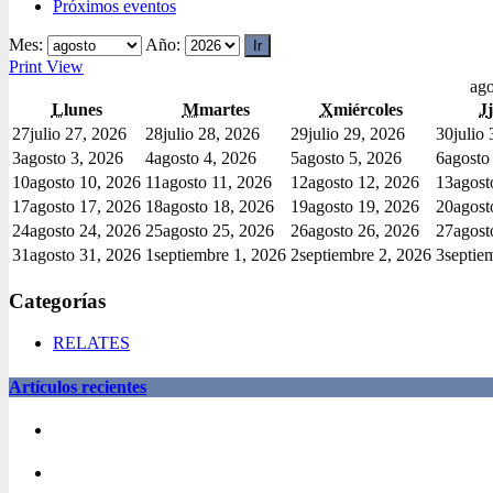
Próximos eventos
Mes:
Año:
Print
View
ago
L
lunes
M
martes
X
miércoles
J
27
julio 27, 2026
28
julio 28, 2026
29
julio 29, 2026
30
julio
3
agosto 3, 2026
4
agosto 4, 2026
5
agosto 5, 2026
6
agosto
10
agosto 10, 2026
11
agosto 11, 2026
12
agosto 12, 2026
13
agost
17
agosto 17, 2026
18
agosto 18, 2026
19
agosto 19, 2026
20
agost
24
agosto 24, 2026
25
agosto 25, 2026
26
agosto 26, 2026
27
agost
31
agosto 31, 2026
1
septiembre 1, 2026
2
septiembre 2, 2026
3
septie
Categorías
RELATES
Artículos recientes