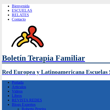
Bienvenida
ESCUELAS
RELATES
Contacto
Boletín Terapia Familiar
Red Europea y Latinoamericana Escuelas 
Portada
Articulos
Videos
Libros
REVISTA REDES
Blogs Expertos
Roberto Pereira