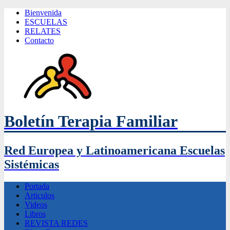
Bienvenida
ESCUELAS
RELATES
Contacto
Boletín Terapia Familiar
Red Europea y Latinoamericana Escuelas
Sistémicas
Portada
Articulos
Videos
Libros
REVISTA REDES