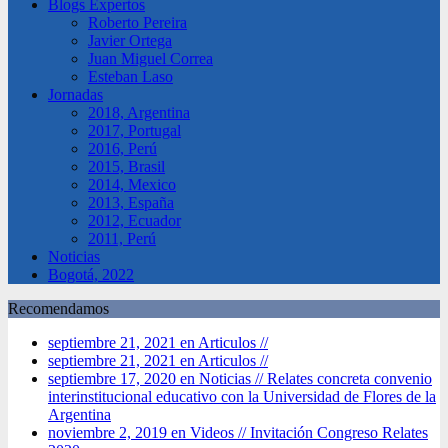
Blogs Expertos
Roberto Pereira
Javier Ortega
Juan Miguel Correa
Esteban Laso
Jornadas
2018, Argentina
2017, Portugal
2016, Perú
2015, Brasil
2014, Mexico
2013, España
2012, Ecuador
2011, Perú
Noticias
Bogotá, 2022
Recomendamos
septiembre 21, 2021 en Articulos //
septiembre 21, 2021 en Articulos //
septiembre 17, 2020 en Noticias //
Relates concreta convenio
interinstitucional educativo con la Universidad de Flores de la
Argentina
noviembre 2, 2019 en Videos //
Invitación Congreso Relates