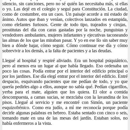
silencio, sin canciones, pero no sé quién las necesitaba más, si ellas
o yo. Las dejé en el colegio y seguí para Constitución. La ciudad,
como de costumbre, era un caos. Un paisaje acorde a mi estado de
ánimo. Autos que iban y venían, colectivos lanzados en estampida,
como elefantes furiosos. Gente de todo tipo, trajeados y cirujas,
prostitutas del día con caras gastadas por la noche, punguistas y
vendedores ambulantes, mujeres infartantes y ejecutivas taconeando
las almas de los que las miraban pasar. Y yo en ese lío sin saber muy
bien a dónde bajar, cómo seguir. Cómo continuar ese día y cómo
sobrevivir a los demás, a la falta de pacientes y a las deudas.
Llegué al hospital y respiré aliviado. Era un hospital psiquiátrico,
pero al menos era un lugar al que había llegado. Eso ordenaba un
poco las cosas. Podía entrar por el interior del edificio principal o
por los jardines. Ese día elegí entrar por el interior del edificio. Entré
despacio, esquivando pacientes que me pedían de todo, y yo que
quería pedirles algo a ellos, aunque no sabía qué. Pedían cigarrillos,
yerba para el mate, alguien que los quiera. El olor a comida
descompuesta, a camas sucias, se mezclaba con la lavandina de los
pisos. Llegué al servicio y me encontré con Simón, un paciente
esquizofrénico. Como era judío, a mí me reconocía porque podía
decirle algunas palabras en hebreo. Estaba sentado con cinco o seis,
tomando mate en una de las mesas del jardín. Estaban solos, no
había enfermeros a la vista.