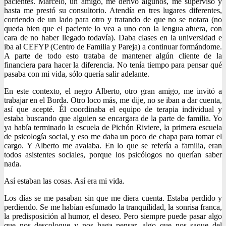
pacientes. Marcelo, un amigo, me derivó algunos, me supervisó y
hasta me prestó su consultorio. Atendía en tres lugares diferentes,
corriendo de un lado para otro y tratando de que no se notara (no
queda bien que el paciente lo vea a uno con la lengua afuera, con
cara de no haber llegado todavía). Daba clases en la universidad e
iba al CEFYP (Centro de Familia y Pareja) a continuar formándome.
A parte de todo esto trataba de mantener algún cliente de la
financiera para hacer la diferencia. No tenía tiempo para pensar qué
pasaba con mi vida, sólo quería salir adelante.
En este contexto, el negro Alberto, otro gran amigo, me invitó a
trabajar en el Borda. Otro loco más, me dije, no se iban a dar cuenta,
así que acepté. Él coordinaba el equipo de terapia individual y
estaba buscando que alguien se encargara de la parte de familia. Yo
ya había terminado la escuela de Pichón Riviere, la primera escuela
de psicología social, y eso me daba un poco de chapa para tomar el
cargo. Y Alberto me avalaba. En lo que se refería a familia, eran
todos asistentes sociales, porque los psicólogos no querían saber
nada.
Así estaban las cosas. Así era mi vida.
Los días se me pasaban sin que me diera cuenta. Estaba perdido y
perdiendo. Se me habían esfumado la tranquilidad, la sonrisa franca,
la predisposición al humor, el deseo. Pero siempre puede pasar algo
que nos descoloque y nos haga pensar, algo que nos saque del