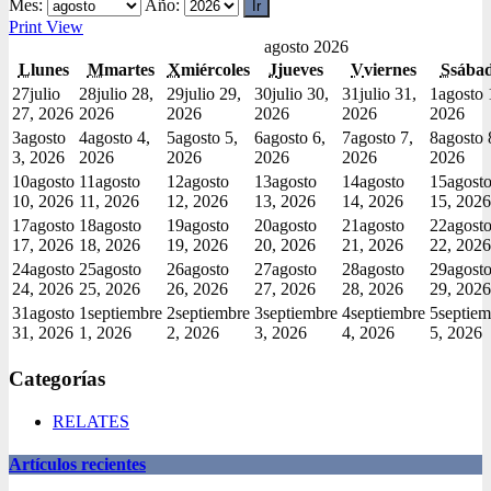
Mes:
Año:
Print
View
agosto 2026
L
lunes
M
martes
X
miércoles
J
jueves
V
viernes
S
sába
27
julio
28
julio 28,
29
julio 29,
30
julio 30,
31
julio 31,
1
agosto 
27, 2026
2026
2026
2026
2026
2026
3
agosto
4
agosto 4,
5
agosto 5,
6
agosto 6,
7
agosto 7,
8
agosto 
3, 2026
2026
2026
2026
2026
2026
10
agosto
11
agosto
12
agosto
13
agosto
14
agosto
15
agost
10, 2026
11, 2026
12, 2026
13, 2026
14, 2026
15, 2026
17
agosto
18
agosto
19
agosto
20
agosto
21
agosto
22
agost
17, 2026
18, 2026
19, 2026
20, 2026
21, 2026
22, 2026
24
agosto
25
agosto
26
agosto
27
agosto
28
agosto
29
agost
24, 2026
25, 2026
26, 2026
27, 2026
28, 2026
29, 2026
31
agosto
1
septiembre
2
septiembre
3
septiembre
4
septiembre
5
septiem
31, 2026
1, 2026
2, 2026
3, 2026
4, 2026
5, 2026
Categorías
RELATES
Artículos recientes