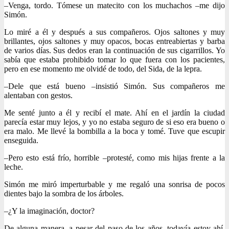
–Venga, tordo. Tómese un matecito con los muchachos –me dijo
Simón.
Lo miré a él y después a sus compañeros. Ojos saltones y muy
brillantes, ojos saltones y muy opacos, bocas entreabiertas y barba
de varios días. Sus dedos eran la continuación de sus cigarrillos. Yo
sabía que estaba prohibido tomar lo que fuera con los pacientes,
pero en ese momento me olvidé de todo, del Sida, de la lepra.
–Dele que está bueno –insistió Simón. Sus compañeros me
alentaban con gestos.
Me senté junto a él y recibí el mate. Ahí en el jardín la ciudad
parecía estar muy lejos, y yo no estaba seguro de si eso era bueno o
era malo. Me llevé la bombilla a la boca y tomé. Tuve que escupir
enseguida.
–Pero esto está frío, horrible –protesté, como mis hijas frente a la
leche.
Simón me miró imperturbable y me regaló una sonrisa de pocos
dientes bajo la sombra de los árboles.
–¿Y la imaginación, doctor?
De alguna manera, a pesar del paso de los años, todavía estoy ahí,