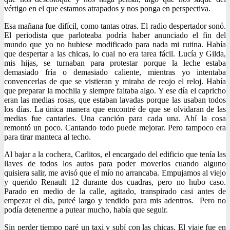
vértigo en el que estamos atrapados y nos ponga en perspectiva.
Esa mañana fue difícil, como tantas otras. El radio despertador sonó.
El periodista que parloteaba podría haber anunciado el fin del
mundo que yo no hubiese modificado para nada mi rutina. Había
que despertar a las chicas, lo cual no era tarea fácil. Lucía y Gilda,
mis hijas, se turnaban para protestar porque la leche estaba
demasiado fría o demasiado caliente, mientras yo intentaba
convencerlas de que se vistieran y miraba de reojo el reloj. Había
que preparar la mochila y siempre faltaba algo. Y ese día el capricho
eran las medias rosas, que estaban lavadas porque las usaban todos
los días. La única manera que encontré de que se olvidaran de las
medias fue cantarles. Una canción para cada una. Ahí la cosa
remontó un poco. Cantando todo puede mejorar. Pero tampoco era
para tirar manteca al techo.
Al bajar a la cochera, Carlitos, el encargado del edificio que tenía las
llaves de todos los autos para poder moverlos cuando alguno
quisiera salir, me avisó que el mío no arrancaba. Empujamos al viejo
y querido Renault 12 durante dos cuadras, pero no hubo caso.
Parado en medio de la calle, agitado, transpirado casi antes de
empezar el día, puteé largo y tendido para mis adentros. Pero no
podía detenerme a putear mucho, había que seguir.
Sin perder tiempo paré un taxi y subí con las chicas. El viaje fue en