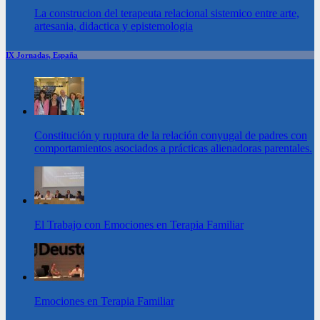
La construcion del terapeuta relacional sistemico entre arte,
artesania, didactica y epistemologia
IX Jornadas, España
Constitución y ruptura de la relación conyugal de padres con
comportamientos asociados a prácticas alienadoras parentales.
El Trabajo con Emociones en Terapia Familiar
Emociones en Terapia Familiar