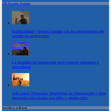
VIII Jornadas, Ecuador
Espiritualidad y Terapia Familiar con los sobrevivientes del
suicidio de adolescentes
La identidad del adolescente en el contexto migratorio e
intercultural
Adicciones, Depresión, Desórdenes de Alimentación y otras
patologías relacionadas con niños y adolescentes
Suscribirse al Boletin