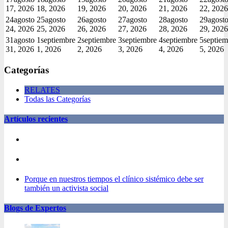
17, 2026
18, 2026
19, 2026
20, 2026
21, 2026
22, 2026
24
agosto
25
agosto
26
agosto
27
agosto
28
agosto
29
agost
24, 2026
25, 2026
26, 2026
27, 2026
28, 2026
29, 2026
31
agosto
1
septiembre
2
septiembre
3
septiembre
4
septiembre
5
septiem
31, 2026
1, 2026
2, 2026
3, 2026
4, 2026
5, 2026
Categorías
RELATES
Todas las Categorías
Artículos recientes
Porque en nuestros tiempos el clínico sistémico debe ser
también un activista social
Blogs de Expertos