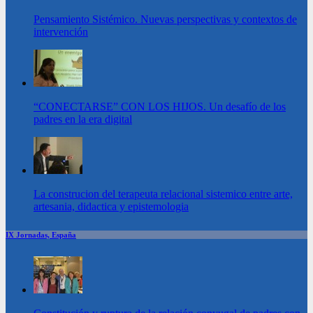
Pensamiento Sistémico. Nuevas perspectivas y contextos de
intervención
“CONECTARSE” CON LOS HIJOS. Un desafío de los
padres en la era digital
La construcion del terapeuta relacional sistemico entre arte,
artesania, didactica y epistemologia
IX Jornadas, España