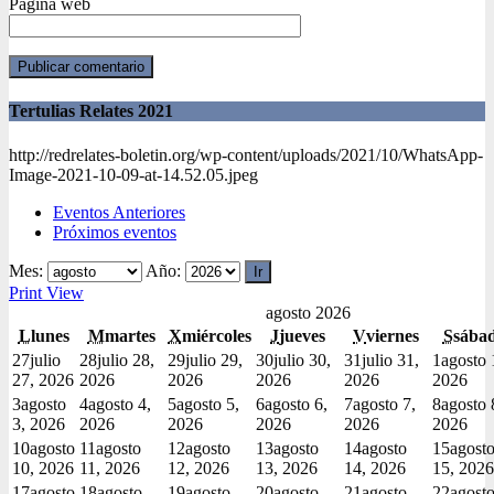
Página web
Tertulias Relates 2021
http://redrelates-boletin.org/wp-content/uploads/2021/10/WhatsApp-
Image-2021-10-09-at-14.52.05.jpeg
Eventos Anteriores
Próximos eventos
Mes:
Año:
Print
View
agosto 2026
L
lunes
M
martes
X
miércoles
J
jueves
V
viernes
S
sába
27
julio
28
julio 28,
29
julio 29,
30
julio 30,
31
julio 31,
1
agosto 
27, 2026
2026
2026
2026
2026
2026
3
agosto
4
agosto 4,
5
agosto 5,
6
agosto 6,
7
agosto 7,
8
agosto 
3, 2026
2026
2026
2026
2026
2026
10
agosto
11
agosto
12
agosto
13
agosto
14
agosto
15
agost
10, 2026
11, 2026
12, 2026
13, 2026
14, 2026
15, 2026
17
agosto
18
agosto
19
agosto
20
agosto
21
agosto
22
agost