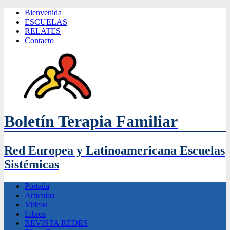
Bienvenida
ESCUELAS
RELATES
Contacto
Boletín Terapia Familiar
Red Europea y Latinoamericana Escuelas
Sistémicas
Portada
Articulos
Videos
Libros
REVISTA REDES