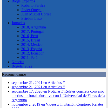
Blogs Expertos
Roberto Pereira
Javier Ortega
Juan Miguel Correa
Esteban Laso
Jornadas
2018, Argentina
2017, Portugal
2016, Perú
2015, Brasil
2014, Mexico
2013, España
2012, Ecuador
2011, Perú
Noticias
Bogotá, 2022
Recomendamos
septiembre 21, 2021 en Articulos //
septiembre 21, 2021 en Articulos //
septiembre 17, 2020 en Noticias //
Relates concreta convenio
interinstitucional educativo con la Universidad de Flores de la
Argentina
noviembre 2, 2019 en Videos //
Invitación Congreso Relates