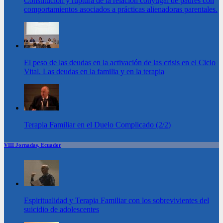
Constitución y ruptura de la relación conyugal de padres con
comportamientos asociados a prácticas alienadoras parentales.
El peso de las deudas en la activación de las crisis en el Ciclo
Vital. Las deudas en la familia y en la terapia
Terapia Familiar en el Duelo Complicado (2/2)
VIII Jornadas, Ecuador
Espiritualidad y Terapia Familiar con los sobrevivientes del
suicidio de adolescentes