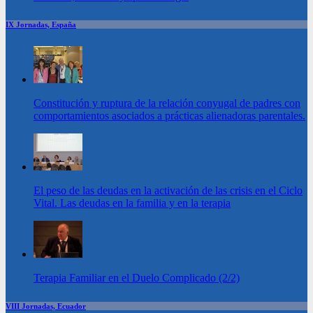
IX Jornadas, España
Constitución y ruptura de la relación conyugal de padres con
comportamientos asociados a prácticas alienadoras parentales.
El peso de las deudas en la activación de las crisis en el Ciclo
Vital. Las deudas en la familia y en la terapia
Terapia Familiar en el Duelo Complicado (2/2)
VIII Jornadas, Ecuador