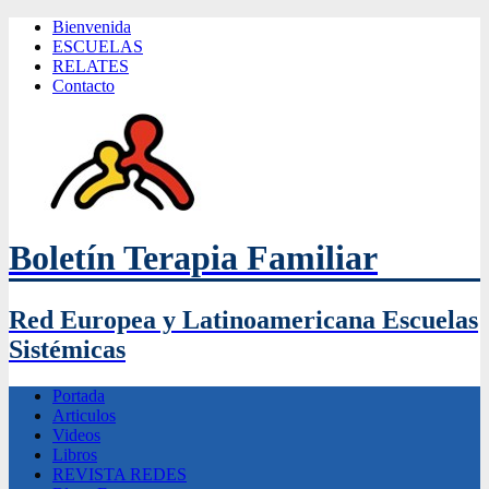
Bienvenida
ESCUELAS
RELATES
Contacto
Boletín Terapia Familiar
Red Europea y Latinoamericana Escuelas
Sistémicas
Portada
Articulos
Videos
Libros
REVISTA REDES