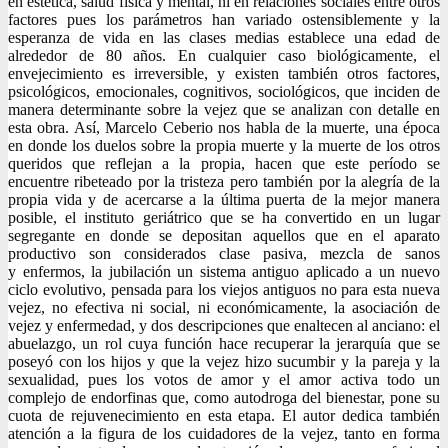
en estética, salud física y mental, ni en relaciones sociales entre otros
factores pues los parámetros han variado ostensiblemente y la
esperanza de vida en las clases medias establece una edad de
alrededor de 80 años. En cualquier caso biológicamente, el
envejecimiento es irreversible, y existen también otros factores,
psicológicos, emocionales, cognitivos, sociológicos, que inciden de
manera determinante sobre la vejez que se analizan con detalle en
esta obra. Así, Marcelo Ceberio nos habla de la muerte, una época
en donde los duelos sobre la propia muerte y la muerte de los otros
queridos que reflejan a la propia, hacen que este período se
encuentre ribeteado por la tristeza pero también por la alegría de la
propia vida y de acercarse a la última puerta de la mejor manera
posible, el instituto geriátrico que se ha convertido en un lugar
segregante en donde se depositan aquellos que en el aparato
productivo son considerados clase pasiva, mezcla de sanos
y enfermos, la jubilación un sistema antiguo aplicado a un nuevo
ciclo evolutivo, pensada para los viejos antiguos no para esta nueva
vejez, no efectiva ni social, ni económicamente, la asociación de
vejez y enfermedad, y dos descripciones que enaltecen al anciano: el
abuelazgo, un rol cuya función hace recuperar la jerarquía que se
poseyó con los hijos y que la vejez hizo sucumbir y la pareja y la
sexualidad, pues los votos de amor y el amor activa todo un
complejo de endorfinas que, como autodroga del bienestar, pone su
cuota de rejuvenecimiento en esta etapa. El autor dedica también
atención a la figura de los cuidadores de la vejez, tanto en forma