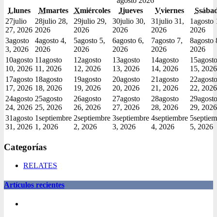
agosto 2026
L
lunes
M
martes
X
miércoles
J
jueves
V
viernes
S
sába
27
julio
28
julio 28,
29
julio 29,
30
julio 30,
31
julio 31,
1
agosto 
27, 2026
2026
2026
2026
2026
2026
3
agosto
4
agosto 4,
5
agosto 5,
6
agosto 6,
7
agosto 7,
8
agosto 
3, 2026
2026
2026
2026
2026
2026
10
agosto
11
agosto
12
agosto
13
agosto
14
agosto
15
agost
10, 2026
11, 2026
12, 2026
13, 2026
14, 2026
15, 2026
17
agosto
18
agosto
19
agosto
20
agosto
21
agosto
22
agost
17, 2026
18, 2026
19, 2026
20, 2026
21, 2026
22, 2026
24
agosto
25
agosto
26
agosto
27
agosto
28
agosto
29
agost
24, 2026
25, 2026
26, 2026
27, 2026
28, 2026
29, 2026
31
agosto
1
septiembre
2
septiembre
3
septiembre
4
septiembre
5
septiem
31, 2026
1, 2026
2, 2026
3, 2026
4, 2026
5, 2026
Categorías
RELATES
Artículos recientes