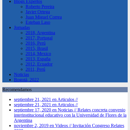
Blogs Expertos
Roberto Pereira
Javier Ortega
Juan Miguel Correa
Esteban Laso
Jornadas
2018, Argentina
2017, Portugal
2016, Perú
2015, Brasil
2014, Mexico
2013, España
2012, Ecuador
2011, Perú
Noticias
Bogotá, 2022
Recomendamos
septiembre 21, 2021 en Articulos //
septiembre 21, 2021 en Articulos //
septiembre 17, 2020 en Noticias //
Relates concreta convenio
interinstitucional educativo con la Universidad de Flores de la
Argentina
noviembre 2, 2019 en Videos //
Invitación Congreso Relates