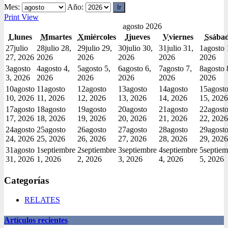
Mes:
Año:
Print
View
agosto 2026
L
lunes
M
martes
X
miércoles
J
jueves
V
viernes
S
sába
27
julio
28
julio 28,
29
julio 29,
30
julio 30,
31
julio 31,
1
agosto 
27, 2026
2026
2026
2026
2026
2026
3
agosto
4
agosto 4,
5
agosto 5,
6
agosto 6,
7
agosto 7,
8
agosto 
3, 2026
2026
2026
2026
2026
2026
10
agosto
11
agosto
12
agosto
13
agosto
14
agosto
15
agost
10, 2026
11, 2026
12, 2026
13, 2026
14, 2026
15, 2026
17
agosto
18
agosto
19
agosto
20
agosto
21
agosto
22
agost
17, 2026
18, 2026
19, 2026
20, 2026
21, 2026
22, 2026
24
agosto
25
agosto
26
agosto
27
agosto
28
agosto
29
agost
24, 2026
25, 2026
26, 2026
27, 2026
28, 2026
29, 2026
31
agosto
1
septiembre
2
septiembre
3
septiembre
4
septiembre
5
septiem
31, 2026
1, 2026
2, 2026
3, 2026
4, 2026
5, 2026
Categorías
RELATES
Artículos recientes