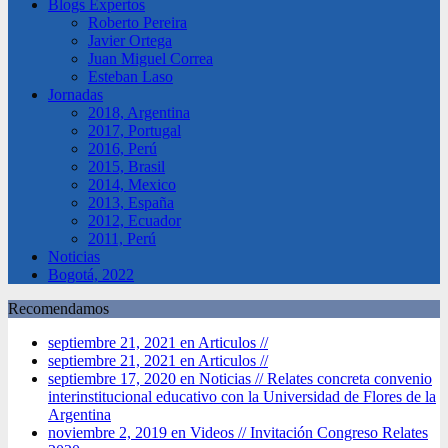
Blogs Expertos
Roberto Pereira
Javier Ortega
Juan Miguel Correa
Esteban Laso
Jornadas
2018, Argentina
2017, Portugal
2016, Perú
2015, Brasil
2014, Mexico
2013, España
2012, Ecuador
2011, Perú
Noticias
Bogotá, 2022
Recomendamos
septiembre 21, 2021 en Articulos //
septiembre 21, 2021 en Articulos //
septiembre 17, 2020 en Noticias //
Relates concreta convenio
interinstitucional educativo con la Universidad de Flores de la
Argentina
noviembre 2, 2019 en Videos //
Invitación Congreso Relates