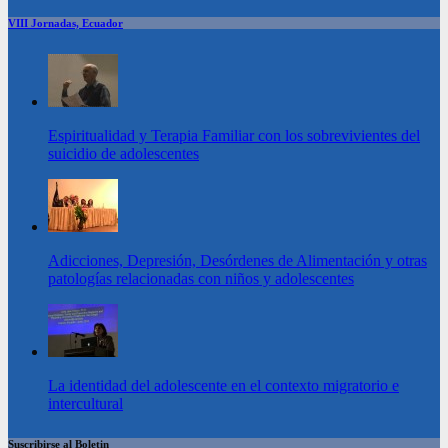
VIII Jornadas, Ecuador
Espiritualidad y Terapia Familiar con los sobrevivientes del
suicidio de adolescentes
Adicciones, Depresión, Desórdenes de Alimentación y otras
patologías relacionadas con niños y adolescentes
La identidad del adolescente en el contexto migratorio e
intercultural
Suscribirse al Boletin