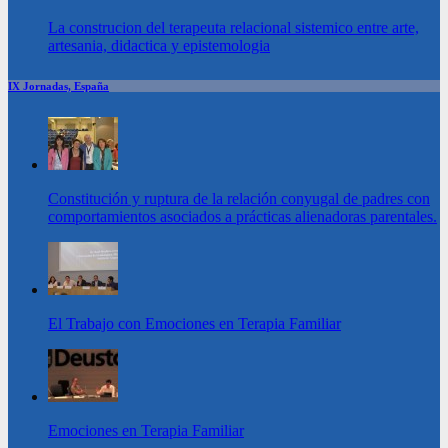
La construcion del terapeuta relacional sistemico entre arte,
artesania, didactica y epistemologia
IX Jornadas, España
Constitución y ruptura de la relación conyugal de padres con
comportamientos asociados a prácticas alienadoras parentales.
El Trabajo con Emociones en Terapia Familiar
Emociones en Terapia Familiar