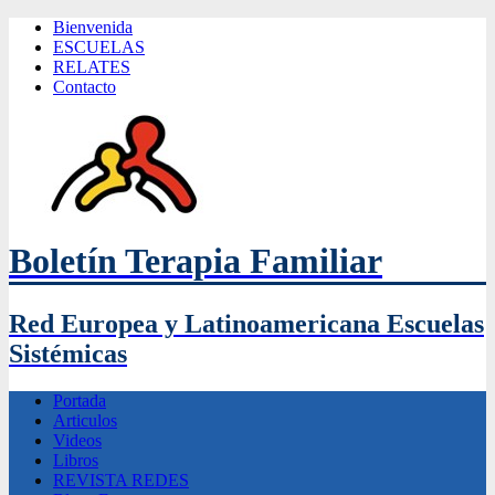
Bienvenida
ESCUELAS
RELATES
Contacto
Boletín Terapia Familiar
Red Europea y Latinoamericana Escuelas
Sistémicas
Portada
Articulos
Videos
Libros
REVISTA REDES