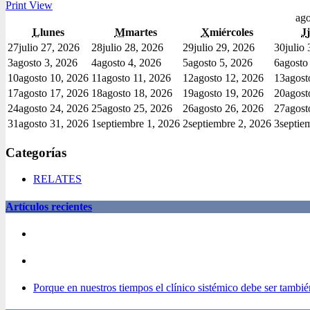
Print
View
ago
L
lunes
M
martes
X
miércoles
J
27
julio 27, 2026
28
julio 28, 2026
29
julio 29, 2026
30
julio
3
agosto 3, 2026
4
agosto 4, 2026
5
agosto 5, 2026
6
agosto
10
agosto 10, 2026
11
agosto 11, 2026
12
agosto 12, 2026
13
agost
17
agosto 17, 2026
18
agosto 18, 2026
19
agosto 19, 2026
20
agost
24
agosto 24, 2026
25
agosto 25, 2026
26
agosto 26, 2026
27
agost
31
agosto 31, 2026
1
septiembre 1, 2026
2
septiembre 2, 2026
3
septie
Categorías
RELATES
Artículos recientes
Porque en nuestros tiempos el clínico sistémico debe ser también