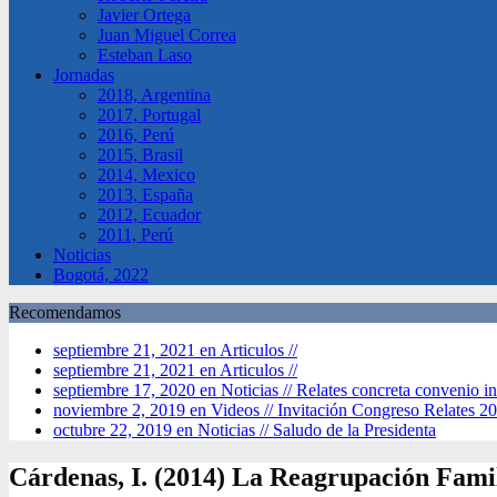
Javier Ortega
Juan Miguel Correa
Esteban Laso
Jornadas
2018, Argentina
2017, Portugal
2016, Perú
2015, Brasil
2014, Mexico
2013, España
2012, Ecuador
2011, Perú
Noticias
Bogotá, 2022
Recomendamos
septiembre 21, 2021 en Articulos //
septiembre 21, 2021 en Articulos //
septiembre 17, 2020 en Noticias //
Relates concreta convenio in
noviembre 2, 2019 en Videos //
Invitación Congreso Relates 2
octubre 22, 2019 en Noticias //
Saludo de la Presidenta
Cárdenas, I. (2014) La Reagrupación Famili