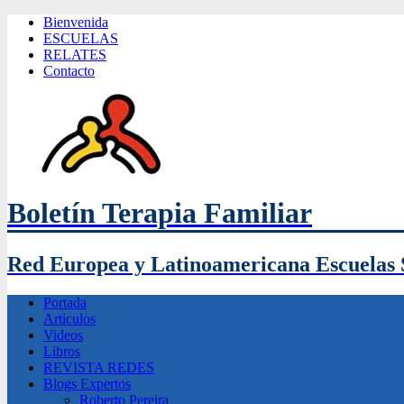
Bienvenida
ESCUELAS
RELATES
Contacto
Boletín Terapia Familiar
Red Europea y Latinoamericana Escuelas 
Portada
Articulos
Videos
Libros
REVISTA REDES
Blogs Expertos
Roberto Pereira