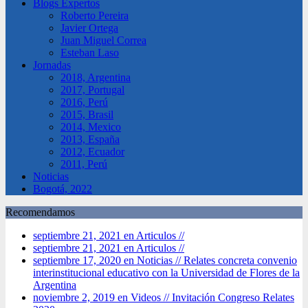
Blogs Expertos
Roberto Pereira
Javier Ortega
Juan Miguel Correa
Esteban Laso
Jornadas
2018, Argentina
2017, Portugal
2016, Perú
2015, Brasil
2014, Mexico
2013, España
2012, Ecuador
2011, Perú
Noticias
Bogotá, 2022
Recomendamos
septiembre 21, 2021 en Articulos //
septiembre 21, 2021 en Articulos //
septiembre 17, 2020 en Noticias //
Relates concreta convenio
interinstitucional educativo con la Universidad de Flores de la
Argentina
noviembre 2, 2019 en Videos //
Invitación Congreso Relates