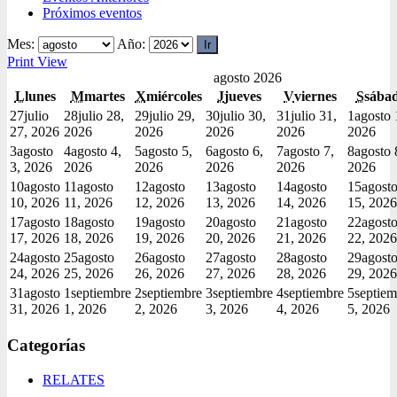
Próximos eventos
Mes:
Año:
Print
View
agosto 2026
L
lunes
M
martes
X
miércoles
J
jueves
V
viernes
S
sába
27
julio
28
julio 28,
29
julio 29,
30
julio 30,
31
julio 31,
1
agosto 
27, 2026
2026
2026
2026
2026
2026
3
agosto
4
agosto 4,
5
agosto 5,
6
agosto 6,
7
agosto 7,
8
agosto 
3, 2026
2026
2026
2026
2026
2026
10
agosto
11
agosto
12
agosto
13
agosto
14
agosto
15
agost
10, 2026
11, 2026
12, 2026
13, 2026
14, 2026
15, 2026
17
agosto
18
agosto
19
agosto
20
agosto
21
agosto
22
agost
17, 2026
18, 2026
19, 2026
20, 2026
21, 2026
22, 2026
24
agosto
25
agosto
26
agosto
27
agosto
28
agosto
29
agost
24, 2026
25, 2026
26, 2026
27, 2026
28, 2026
29, 2026
31
agosto
1
septiembre
2
septiembre
3
septiembre
4
septiembre
5
septiem
31, 2026
1, 2026
2, 2026
3, 2026
4, 2026
5, 2026
Categorías
RELATES