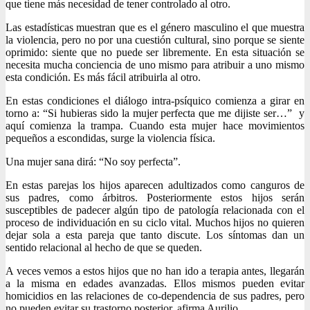
que tiene más necesidad de tener controlado al otro.
Las estadísticas muestran que es el género masculino el que muestra
la violencia, pero no por una cuestión cultural, sino porque se siente
oprimido: siente que no puede ser libremente. En esta situación se
necesita mucha conciencia de uno mismo para atribuir a uno mismo
esta condición. Es más fácil atribuirla al otro.
En estas condiciones el diálogo intra-psíquico comienza a girar en
torno a: “Si hubieras sido la mujer perfecta que me dijiste ser…” y
aquí comienza la trampa. Cuando esta mujer hace movimientos
pequeños a escondidas, surge la violencia física.
Una mujer sana dirá: “No soy perfecta”.
En estas parejas los hijos aparecen adultizados como canguros de
sus padres, como árbitros. Posteriormente estos hijos serán
susceptibles de padecer algún tipo de patología relacionada con el
proceso de individuación en su ciclo vital. Muchos hijos no quieren
dejar sola a esta pareja que tanto discute. Los síntomas dan un
sentido relacional al hecho de que se queden.
A veces vemos a estos hijos que no han ido a terapia antes, llegarán
a la misma en edades avanzadas. Ellos mismos pueden evitar
homicidios en las relaciones de co-dependencia de sus padres, pero
no pueden evitar su trastorno posterior, afirma Aurilio.