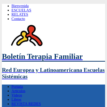
Bienvenida
ESCUELAS
RELATES
Contacto
Boletín Terapia Familiar
Red Europea y Latinoamericana Escuelas
Sistémicas
Portada
Articulos
Videos
Libros
REVISTA REDES