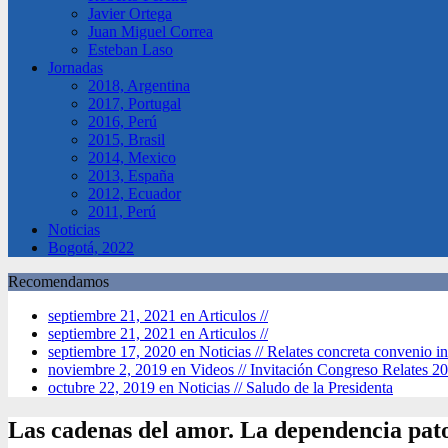
Javier Ortega
Juan Miguel Correa
Esteban Laso
Jornadas
2018, Argentina
2017, Portugal
2016, Perú
2015, Brasil
2014, Mexico
2013, España
2012, Ecuador
2011, Perú
Noticias
Bogotá, 2022
Recomendamos
septiembre 21, 2021 en Articulos //
septiembre 21, 2021 en Articulos //
septiembre 17, 2020 en Noticias //
Relates concreta convenio in
noviembre 2, 2019 en Videos //
Invitación Congreso Relates 2
octubre 22, 2019 en Noticias //
Saludo de la Presidenta
Las cadenas del amor. La dependencia patol