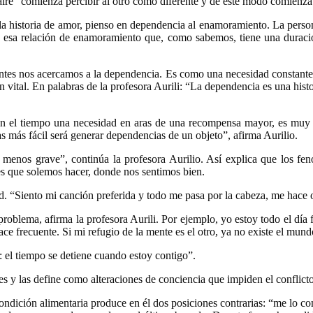
naire” comienza percibir al otro como diferente y de este modo comienz
 la historia de amor, pienso en dependencia al enamoramiento. La perso
 esa relación de enamoramiento que, como sabemos, tiene una duración
entes nos acercamos a la dependencia. Es como una necesidad constante
 vital. En palabras de la profesora Aurili: “La dependencia es una hist
r en el tiempo una necesidad en aras de una recompensa mayor, es muy p
s más fácil será generar dependencias de un objeto”, afirma Aurilio.
enos grave”, continúa la profesora Aurilio. Así explica que los fen
les que solemos hacer, donde nos sentimos bien.
. “Siento mi canción preferida y todo me pasa por la cabeza, me hace olv
roblema, afirma la profesora Aurili. Por ejemplo, yo estoy todo el día f
e frecuente. Si mi refugio de la mente es el otro, ya no existe el mundo
: el tiempo se detiene cuando estoy contigo”.
s y las define como alteraciones de conciencia que impiden el conflicto
ondición alimentaria produce en él dos posiciones contrarias: “me lo co