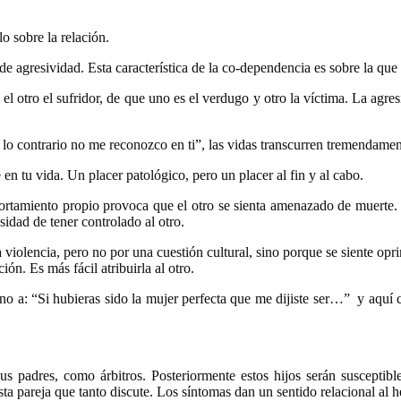
o sobre la relación.
e agresividad. Esta característica de la co-dependencia es sobre la que
el otro el sufridor, de que uno es el verdugo y otro la víctima. La a
 lo contrario no me reconozco en ti”, las vidas transcurren tremendamen
n tu vida. Un placer patológico, pero un placer al fin y al cabo.
rtamiento propio provoca que el otro se sienta amenazado de muerte. 
idad de tener controlado al otro.
 violencia, pero no por una cuestión cultural, sino porque se siente opri
n. Es más fácil atribuirla al otro.
torno a: “Si hubieras sido la mujer perfecta que me dijiste ser…” y aq
us padres, como árbitros. Posteriormente estos hijos serán susceptibl
esta pareja que tanto discute. Los síntomas dan un sentido relacional al