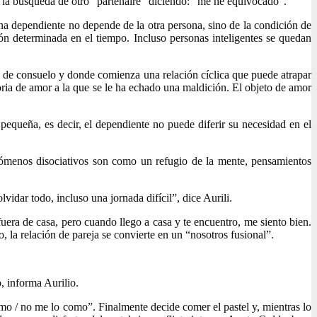
a la búsqueda de otro “partenaire” diciendo: “me he equivocado”.
na dependiente no depende de la otra persona, sino de la condición de
 determinada en el tiempo. Incluso personas inteligentes se quedan
 de consuelo y donde comienza una relación cíclica que puede atrapar
oria de amor a la que se le ha echado una maldición. El objeto de amor
equeña, es decir, el dependiente no puede diferir su necesidad en el
ómenos disociativos son como un refugio de la mente, pensamientos
idar todo, incluso una jornada difícil”, dice Aurili.
uera de casa, pero cuando llego a casa y te encuentro, me siento bien.
, la relación de pareja se convierte en un “nosotros fusional”.
, informa Aurilio.
mo / no me lo como”. Finalmente decide comer el pastel y, mientras lo