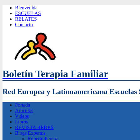
Bienvenida
ESCUELAS
RELATES
Contacto
Boletín Terapia Familiar
Red Europea y Latinoamericana Escuelas 
Portada
Articulos
Videos
Libros
REVISTA REDES
Blogs Expertos
Roberto Pereira