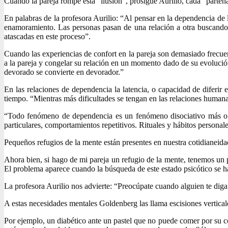
Cuando la pareja rompe esta “ilusión”, prosigue Aurilio, cada “parte
En palabras de la profesora Aurilio: “Al pensar en la dependencia de
enamoramiento. Las personas pasan de una relación a otra buscando
atascadas en este proceso”.
Cuando las experiencias de confort en la pareja son demasiado frecu
a la pareja y congelar su relación en un momento dado de su evolución
devorado se convierte en devorador.”
En las relaciones de dependencia la latencia, o capacidad de diferi
tiempo. “Mientras más dificultades se tengan en las relaciones humana
“Todo fenómeno de dependencia es un fenómeno disociativo más o m
particulares, comportamientos repetitivos. Rituales y hábitos persona
Pequeños refugios de la mente están presentes en nuestra cotidianeidad
Ahora bien, si hago de mi pareja un refugio de la mente, tenemos un p
El problema aparece cuando la búsqueda de este estado psicótico se hac
La profesora Aurilio nos advierte: “Preocúpate cuando alguien te diga
A estas necesidades mentales Goldenberg las llama escisiones verticale
Por ejemplo, un diabético ante un pastel que no puede comer por su c