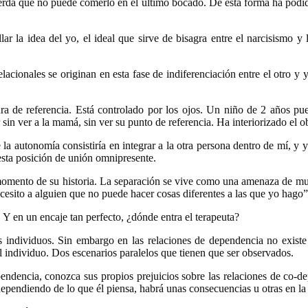
da que no puede comerlo en el último bocado. De esta forma ha podido 
ar la idea del yo, el ideal que sirve de bisagra entre el narcisismo y 
elacionales se originan en esta fase de indiferenciación entre el otro y
ra de referencia. Está controlado por los ojos. Un niño de 2 años pu
sin ver a la mamá, sin ver su punto de referencia. Ha interiorizado el o
de la autonomía consistiría en integrar a la otra persona dentro de mí, y
esta posición de unión omnipresente.
 momento de su historia. La separación se vive como una amenaza de mu
cesito a alguien que no puede hacer cosas diferentes a las que yo hago”
 Y en un encaje tan perfecto, ¿dónde entra el terapeuta?
s individuos. Sin embargo en las relaciones de dependencia no existe e
l individuo. Dos escenarios paralelos que tienen que ser observados.
ndencia, conozca sus propios prejuicios sobre las relaciones de co-d
dependiendo de lo que él piensa, habrá unas consecuencias u otras en la