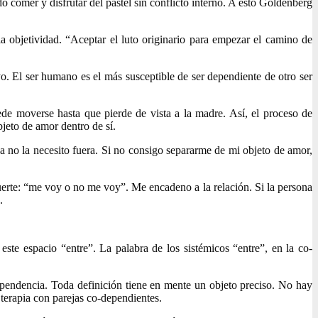
comer y disfrutar del pastel sin conflicto interno. A esto Goldenberg
la objetividad. “Aceptar el luto originario para empezar el camino de
 yo. El ser humano es el más susceptible de ser dependiente de otro ser
ede moverse hasta que pierde de vista a la madre. Así, el proceso de
bjeto de amor dentro de sí.
 ya no la necesito fuera. Si no consigo separarme de mi objeto de amor,
erte: “me voy o no me voy”. Me encadeno a la relación. Si la persona
.
ste espacio “entre”. La palabra de los sistémicos “entre”, en la co-
ependencia. Toda definición tiene en mente un objeto preciso. No hay
 terapia con parejas co-dependientes.