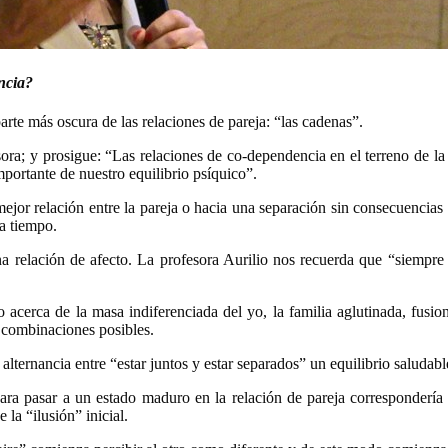
ncia?
arte más oscura de las relaciones de pareja: “las cadenas”.
sora; y prosigue: “Las relaciones de co-dependencia en el terreno de la
mportante de nuestro equilibrio psíquico”.
 mejor relación entre la pareja o hacia una separación sin consecuenci
a tiempo.
a relación de afecto. La profesora Aurilio nos recuerda que “siemp
 acerca de la masa indiferenciada del yo, la familia aglutinada, fusi
as combinaciones posibles.
alternancia entre “estar juntos y estar separados” un equilibrio saludabl
ra pasar a un estado maduro en la relación de pareja correspondería a e
la “ilusión” inicial.