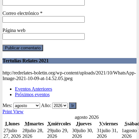
Correo electrónico
*
Página web
Tertulias Relates 2021
http://redrelates-boletin.org/wp-content/uploads/2021/10/WhatsApp-
Image-2021-10-09-at-14.52.05.jpeg
Eventos Anteriores
Próximos eventos
Mes:
Año:
Print
View
agosto 2026
L
lunes
M
martes
X
miércoles
J
jueves
V
viernes
S
sába
27
julio
28
julio 28,
29
julio 29,
30
julio 30,
31
julio 31,
1
agosto 
27, 2026
2026
2026
2026
2026
2026