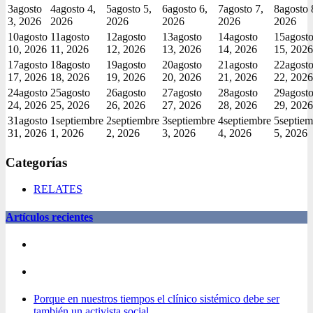
3
agosto
4
agosto 4,
5
agosto 5,
6
agosto 6,
7
agosto 7,
8
agosto 
3, 2026
2026
2026
2026
2026
2026
10
agosto
11
agosto
12
agosto
13
agosto
14
agosto
15
agost
10, 2026
11, 2026
12, 2026
13, 2026
14, 2026
15, 2026
17
agosto
18
agosto
19
agosto
20
agosto
21
agosto
22
agost
17, 2026
18, 2026
19, 2026
20, 2026
21, 2026
22, 2026
24
agosto
25
agosto
26
agosto
27
agosto
28
agosto
29
agost
24, 2026
25, 2026
26, 2026
27, 2026
28, 2026
29, 2026
31
agosto
1
septiembre
2
septiembre
3
septiembre
4
septiembre
5
septiem
31, 2026
1, 2026
2, 2026
3, 2026
4, 2026
5, 2026
Categorías
RELATES
Artículos recientes
Porque en nuestros tiempos el clínico sistémico debe ser
también un activista social