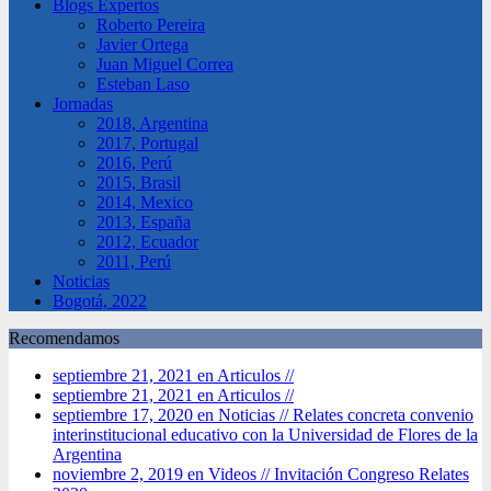
Blogs Expertos
Roberto Pereira
Javier Ortega
Juan Miguel Correa
Esteban Laso
Jornadas
2018, Argentina
2017, Portugal
2016, Perú
2015, Brasil
2014, Mexico
2013, España
2012, Ecuador
2011, Perú
Noticias
Bogotá, 2022
Recomendamos
septiembre 21, 2021 en Articulos //
septiembre 21, 2021 en Articulos //
septiembre 17, 2020 en Noticias //
Relates concreta convenio
interinstitucional educativo con la Universidad de Flores de la
Argentina
noviembre 2, 2019 en Videos //
Invitación Congreso Relates