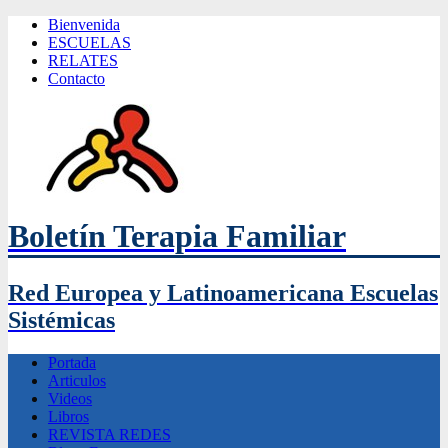
Bienvenida
ESCUELAS
RELATES
Contacto
Boletín Terapia Familiar
Red Europea y Latinoamericana Escuelas
Sistémicas
Portada
Articulos
Videos
Libros
REVISTA REDES