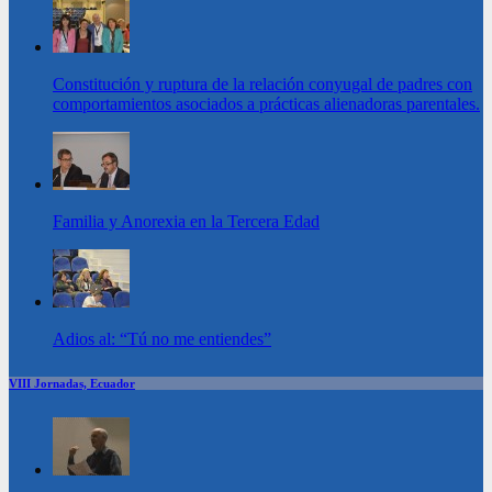
Constitución y ruptura de la relación conyugal de padres con
comportamientos asociados a prácticas alienadoras parentales.
Familia y Anorexia en la Tercera Edad
Adios al: “Tú no me entiendes”
VIII Jornadas, Ecuador