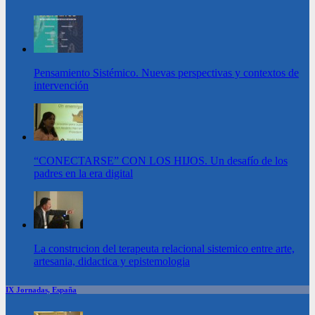
Pensamiento Sistémico. Nuevas perspectivas y contextos de
intervención
“CONECTARSE” CON LOS HIJOS. Un desafío de los
padres en la era digital
La construcion del terapeuta relacional sistemico entre arte,
artesania, didactica y epistemologia
IX Jornadas, España