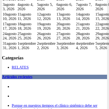
3
agosto
4
agosto 4,
5
agosto 5,
6
agosto 6,
7
agosto 7,
8
agosto 
3, 2026
2026
2026
2026
2026
2026
10
agosto
11
agosto
12
agosto
13
agosto
14
agosto
15
agost
10, 2026
11, 2026
12, 2026
13, 2026
14, 2026
15, 2026
17
agosto
18
agosto
19
agosto
20
agosto
21
agosto
22
agost
17, 2026
18, 2026
19, 2026
20, 2026
21, 2026
22, 2026
24
agosto
25
agosto
26
agosto
27
agosto
28
agosto
29
agost
24, 2026
25, 2026
26, 2026
27, 2026
28, 2026
29, 2026
31
agosto
1
septiembre
2
septiembre
3
septiembre
4
septiembre
5
septiem
31, 2026
1, 2026
2, 2026
3, 2026
4, 2026
5, 2026
Categorías
RELATES
Artículos recientes
Porque en nuestros tiempos el clínico sistémico debe ser