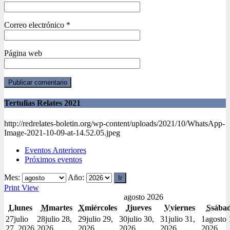
Correo electrónico
*
Página web
Tertulias Relates 2021
http://redrelates-boletin.org/wp-content/uploads/2021/10/WhatsApp-
Image-2021-10-09-at-14.52.05.jpeg
Eventos Anteriores
Próximos eventos
Mes:
Año:
Print
View
agosto 2026
L
lunes
M
martes
X
miércoles
J
jueves
V
viernes
S
sába
27
julio
28
julio 28,
29
julio 29,
30
julio 30,
31
julio 31,
1
agosto 
27, 2026
2026
2026
2026
2026
2026