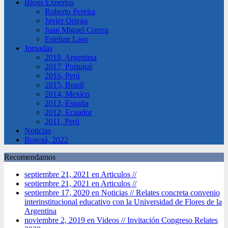
Blogs Expertos
Roberto Pereira
Javier Ortega
Juan Miguel Correa
Esteban Laso
Jornadas
2018, Argentina
2017, Portugal
2016, Perú
2015, Brasil
2014, Mexico
2013, España
2012, Ecuador
2011, Perú
Noticias
Bogotá, 2022
Recomendamos
septiembre 21, 2021 en Articulos //
septiembre 21, 2021 en Articulos //
septiembre 17, 2020 en Noticias //
Relates concreta convenio
interinstitucional educativo con la Universidad de Flores de la
Argentina
noviembre 2, 2019 en Videos //
Invitación Congreso Relates