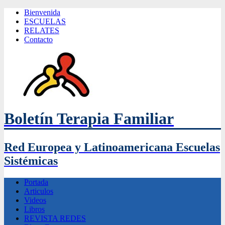
Bienvenida
ESCUELAS
RELATES
Contacto
Boletín Terapia Familiar
Red Europea y Latinoamericana Escuelas
Sistémicas
Portada
Articulos
Videos
Libros
REVISTA REDES