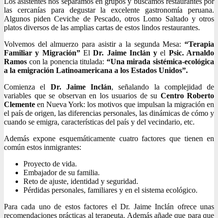
Los asistentes nos separamos en grupos y buscamos restaurantes por
las cercanías para degustar la excelente gastronomía peruana.
Algunos piden Ceviche de Pescado, otros Lomo Saltado y otros
platos diversos de las amplias cartas de estos lindos restaurantes.
Volvemos del almuerzo para asistir a la segunda Mesa:
“Terapia
Familiar y Migración”
El
Dr. Jaime Inclán y
el
Psic. Arnaldo
Ramos
con la ponencia titulada:
“Una mirada sistémica-ecológica
a la emigración Latinoamericana a los Estados Unidos”.
Comienza el
Dr. Jaime Inclán
, señalando la complejidad de
variables que se observan en los usuarios de su
Centro Roberto
Clemente
en Nueva York: los motivos que impulsan la migración en
el país de origen, las diferencias personales, las dinámicas de cómo y
cuando se emigra, características del país y del vecindario, etc.
Además expone esquemáticamente cuatro factores que tienen en
común estos inmigrantes:
Proyecto de vida.
Embajador de su familia.
Reto de ajuste, identidad y seguridad.
Pérdidas personales, familiares y en el sistema ecológico.
Para cada uno de estos factores el Dr. Jaime Inclán ofrece unas
recomendaciones prácticas al terapeuta. Además añade que para que