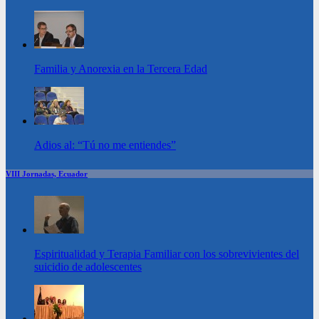
Familia y Anorexia en la Tercera Edad
Adios al: “Tú no me entiendes”
VIII Jornadas, Ecuador
Espiritualidad y Terapia Familiar con los sobrevivientes del
suicidio de adolescentes