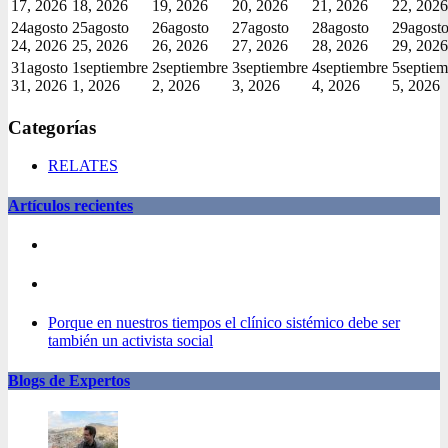
17, 2026
18, 2026
19, 2026
20, 2026
21, 2026
22, 2026
24
agosto
25
agosto
26
agosto
27
agosto
28
agosto
29
agost
24, 2026
25, 2026
26, 2026
27, 2026
28, 2026
29, 2026
31
agosto
1
septiembre
2
septiembre
3
septiembre
4
septiembre
5
septiem
31, 2026
1, 2026
2, 2026
3, 2026
4, 2026
5, 2026
Categorías
RELATES
Artículos recientes
Porque en nuestros tiempos el clínico sistémico debe ser
también un activista social
Blogs de Expertos