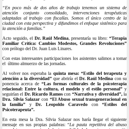
“En poco más de dos años de trabajo tenemos un sistema de
atención conjunto consolidado, intervenciones terapéuticas
adaptadas al trabajo con fiscalías. Somos el único centro de la
ciudad con esta perspectiva y difundimos el enfoque sistémico para
la atención a familias.”
Acto seguido, el
Dr. Raúl Medina
, presentaría su libro:
“Terapia
Familiar Crítica: Cambios Modestos, Grandes Revoluciones”
con prólogo del Dr. Juan Luis Linares.
Con estas interesantes participaciones los asistentes salimos a tomar
el último almuerzo de las jornadas.
Al volver nos esperaba la
quinta mesa: “Estilo del terapeuta y
atención a la diversidad”
que abriría el
Dr. Raúl Medina
con su
ponencia acerca de
“Las formas culturales de la psicoterapia
relacional: Entre la cultura, el modelo y el estilo personal”
y
seguirían el
Dr. Ricardo Ramos
con
“Narrativa y diversidad”,
la
Dra. Silvia Salazar
con
“El Abuso sexual transgeneracional en
la familia”
y
Dr. Leopoldo Caravedo
con
“Estilos del
Psicoterapeuta”.
En esta mesa la Dra. Silvia Salazar nos haría llegar el siguiente
mensaje en sus propias palabras: “
La pauta repetitiva del abuso