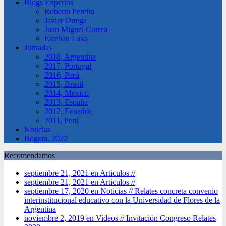
Blogs Expertos
Roberto Pereira
Javier Ortega
Juan Miguel Correa
Esteban Laso
Jornadas
2018, Argentina
2017, Portugal
2016, Perú
2015, Brasil
2014, Mexico
2013, España
2012, Ecuador
2011, Perú
Noticias
Bogotá, 2022
Recomendamos
septiembre 21, 2021 en Articulos //
septiembre 21, 2021 en Articulos //
septiembre 17, 2020 en Noticias //
Relates concreta convenio
interinstitucional educativo con la Universidad de Flores de la
Argentina
noviembre 2, 2019 en Videos //
Invitación Congreso Relates