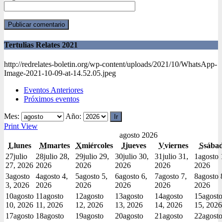
Tertulias Relates 2021
http://redrelates-boletin.org/wp-content/uploads/2021/10/WhatsApp-
Image-2021-10-09-at-14.52.05.jpeg
Eventos Anteriores
Próximos eventos
Mes:
Año:
Print
View
agosto 2026
L
lunes
M
martes
X
miércoles
J
jueves
V
viernes
S
sába
27
julio
28
julio 28,
29
julio 29,
30
julio 30,
31
julio 31,
1
agosto 
27, 2026
2026
2026
2026
2026
2026
3
agosto
4
agosto 4,
5
agosto 5,
6
agosto 6,
7
agosto 7,
8
agosto 
3, 2026
2026
2026
2026
2026
2026
10
agosto
11
agosto
12
agosto
13
agosto
14
agosto
15
agost
10, 2026
11, 2026
12, 2026
13, 2026
14, 2026
15, 2026
17
agosto
18
agosto
19
agosto
20
agosto
21
agosto
22
agost