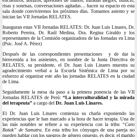
encuentros, abrazos, apretones de manos, miradas alegres, bullicio,
risas y sonrisas, conversaciones agitadas… hacen su espacio en esta
sala donde conviviremos los próximos días. Tomamos asiento y se
inician las VII Jornadas RELATES.
Inauguran estas VII Jornadas RELATES: Dr. Juan Luis Linares, Dr.
Roberto Pereira, Dr. Raúl Medina, Dra. Regina Giraldo y los
representantes de la Comisión organizadora de las Jornadas en Lima
(Psic. José A. Pérez)
Después de las correspondientes presentaciones y de dar la
bienvenida a los asistentes, en nombre de la Junta Directiva de
RELATES, su presidente, el Dr. Juan Luis Linares muestra su
agradecimiento verbal a la Escuela Sistémica de Lima por su
esfuerzo al organizar este año las jornadas RELATES en la ciudad
de Lima.
Seguidamente la mesa da paso a la primera ponencia de las VII
Jornadas RELATES de Perú:
“La interculturalidad y la mirada
del terapeuta”
a cargo del
Dr. Juan Luis Linares.
El Dr. Juan Luis Linares comienza su charla exponiendo las
experiencias que le han marcado a la hora de hacer terapia. Una de
las más notables se refiere a su experiencia con la tribu
“Caro
Batak” de Sumatra
. En esta tribu los cónyuges de una pareja no
pueden hablar con los suegros de género opuesto, es decir, el marido