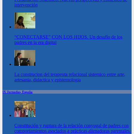
intervención
“CONECTARSE” CON LOS HIJOS. Un desafío de los
padres en la era digital
La construcion del terapeuta relacional sistemico entre arte,
artesania, didactica y epistemologia
IX Jornadas, España
Constitución y ruptura de la relación conyugal de padres con
comportamientos asociados a prácticas alienadoras parentales.