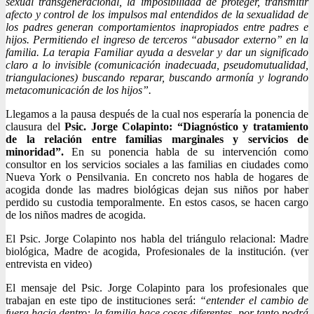
sexual transgeneracional, la imposibilidad de proteger, transmitir
afecto y control de los impulsos mal entendidos de la sexualidad de
los padres generan comportamientos inapropiados entre padres e
hijos. Permitiendo el ingreso de terceros “abusador externo” en la
familia. La terapia Familiar ayuda a desvelar y dar un significado
claro a lo invisible (comunicación inadecuada, pseudomutualidad,
triangulaciones) buscando reparar, buscando armonía y logrando
metacomunicación de los hijos”.
Llegamos a la pausa después de la cual nos esperaría la ponencia de
clausura del
Psic. Jorge Colapinto: “Diagnóstico y tratamiento
de la relación entre familias marginales y servicios de
minoridad”.
En su ponencia habla de su intervención como
consultor en los servicios sociales a las familias en ciudades como
Nueva York o Pensilvania. En concreto nos habla de hogares de
acogida donde las madres biológicas dejan sus niños por haber
perdido su custodia temporalmente. En estos casos, se hacen cargo
de los niños madres de acogida.
El Psic. Jorge Colapinto nos habla del triángulo relacional: Madre
biológica, Madre de acogida, Profesionales de la institución. (ver
entrevista en video)
El mensaje del Psic. Jorge Colapinto para los profesionales que
trabajan en este tipo de instituciones será:
“entender el cambio de
fuera hacia dentro: la familia hace cosas diferentes, por tanto podrá