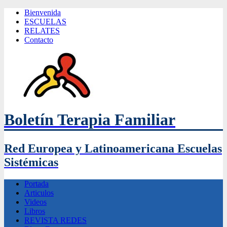
Bienvenida
ESCUELAS
RELATES
Contacto
Boletín Terapia Familiar
Red Europea y Latinoamericana Escuelas
Sistémicas
Portada
Articulos
Videos
Libros
REVISTA REDES