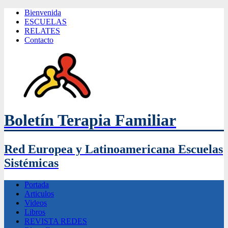
Bienvenida
ESCUELAS
RELATES
Contacto
Boletín Terapia Familiar
Red Europea y Latinoamericana Escuelas
Sistémicas
Portada
Articulos
Videos
Libros
REVISTA REDES