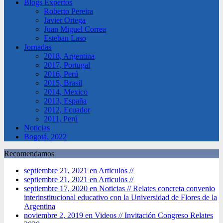
Blogs Expertos
Roberto Pereira
Javier Ortega
Juan Miguel Correa
Esteban Laso
Jornadas
2018, Argentina
2017, Portugal
2016, Perú
2015, Brasil
2014, Mexico
2013, España
2012, Ecuador
2011, Perú
Noticias
Bogotá, 2022
Recomendamos
septiembre 21, 2021 en Articulos //
septiembre 21, 2021 en Articulos //
septiembre 17, 2020 en Noticias //
Relates concreta convenio
interinstitucional educativo con la Universidad de Flores de la
Argentina
noviembre 2, 2019 en Videos //
Invitación Congreso Relates