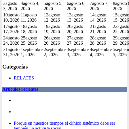
3
agosto
4
agosto 4,
5
agosto 5,
6
agosto 6,
7
agosto 7,
8
agosto 
3, 2026
2026
2026
2026
2026
2026
10
agosto
11
agosto
12
agosto
13
agosto
14
agosto
15
agost
10, 2026
11, 2026
12, 2026
13, 2026
14, 2026
15, 2026
17
agosto
18
agosto
19
agosto
20
agosto
21
agosto
22
agost
17, 2026
18, 2026
19, 2026
20, 2026
21, 2026
22, 2026
24
agosto
25
agosto
26
agosto
27
agosto
28
agosto
29
agost
24, 2026
25, 2026
26, 2026
27, 2026
28, 2026
29, 2026
31
agosto
1
septiembre
2
septiembre
3
septiembre
4
septiembre
5
septiem
31, 2026
1, 2026
2, 2026
3, 2026
4, 2026
5, 2026
Categorías
RELATES
Artículos recientes
Porque en nuestros tiempos el clínico sistémico debe ser
también un activista social