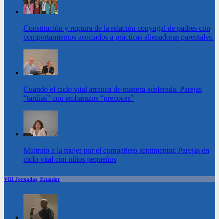
Constitución y ruptura de la relación conyugal de padres con
comportamientos asociados a prácticas alienadoras parentales.
Cuando el ciclo vital arranca de manera acelerada. Parejas
“tardías” con embarazos “precoces”
Maltrato a la mujer por el compañero sentimental: Parejas en
ciclo vital con niños pequeños
VIII Jornadas, Ecuador