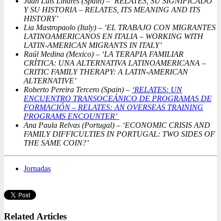
Juan Luis Linares (Spain) – ‘RELATES, SU SIGNIFICADO
Y SU HISTORIA – RELATES, ITS MEANING AND ITS
HISTORY’
Lia Mastropaolo (Italy) – ‘EL TRABAJO CON MIGRANTES
LATINOAMERICANOS EN ITALIA – WORKING WITH
LATIN-AMERICAN MIGRANTS IN ITALY’
Raúl Medina (Mexico) – ‘LA TERAPIA FAMILIAR
CRÍTICA: UNA ALTERNATIVA LATINOAMERICANA –
CRITIC FAMILY THERAPY: A LATIN-AMERICAN
ALTERNATIVE’
Roberto Pereira Tercero (Spain) –
‘RELATES: UN
ENCUENTRO TRANSOCEÁNICO DE PROGRAMAS DE
FORMACIÓN – RELATES: AN OVERSEAS TRAINING
PROGRAMS ENCOUNTER’
Ana Paula Relvas (Portugal) – ‘ECONOMIC CRISIS AND
FAMILY DIFFICULTIES IN PORTUGAL: TWO SIDES OF
THE SAME COIN?’
Jornadas
Related Articles