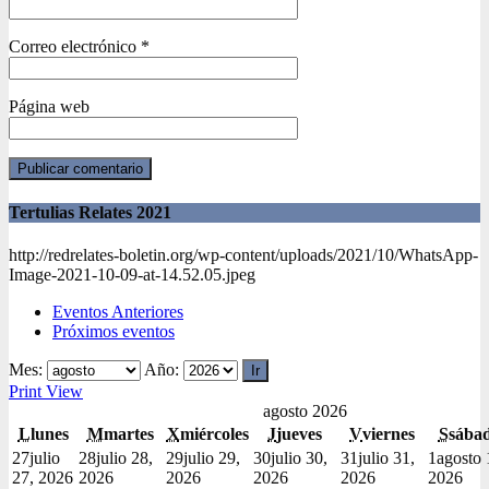
Correo electrónico
*
Página web
Tertulias Relates 2021
http://redrelates-boletin.org/wp-content/uploads/2021/10/WhatsApp-
Image-2021-10-09-at-14.52.05.jpeg
Eventos Anteriores
Próximos eventos
Mes:
Año:
Print
View
agosto 2026
L
lunes
M
martes
X
miércoles
J
jueves
V
viernes
S
sába
27
julio
28
julio 28,
29
julio 29,
30
julio 30,
31
julio 31,
1
agosto 
27, 2026
2026
2026
2026
2026
2026