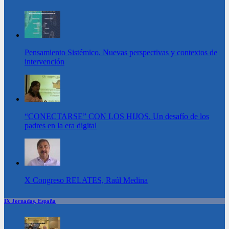
Pensamiento Sistémico. Nuevas perspectivas y contextos de
intervención
“CONECTARSE” CON LOS HIJOS. Un desafío de los
padres en la era digital
X Congreso RELATES, Raúl Medina
IX Jornadas, España