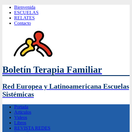
Bienvenida
ESCUELAS
RELATES
Contacto
Boletín Terapia Familiar
Red Europea y Latinoamericana Escuelas
Sistémicas
Portada
Articulos
Videos
Libros
REVISTA REDES