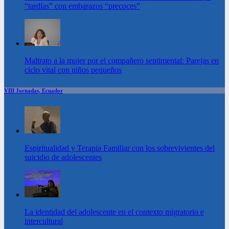
“tardías” con embarazos “precoces”
Maltrato a la mujer por el compañero sentimental: Parejas en
ciclo vital con niños pequeños
VIII Jornadas, Ecuador
Espiritualidad y Terapia Familiar con los sobrevivientes del
suicidio de adolescentes
La identidad del adolescente en el contexto migratorio e
intercultural