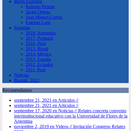
Blogs Expertos
Roberto Pereira
Javier Ortega
Juan Miguel Correa
Esteban Laso
Jornadas
2018, Argentina
2017, Portugal
2016, Perú
2015, Brasil
2014, Mexico
2013, España
2012, Ecuador
2011, Perú
Noticias
Bogotá, 2022
Recomendamos
septiembre 21, 2021 en Articulos //
septiembre 21, 2021 en Articulos //
septiembre 17, 2020 en Noticias //
Relates concreta convenio
interinstitucional educativo con la Universidad de Flores de la
Argentina
noviembre 2, 2019 en Videos //
Invitación Congreso Relates