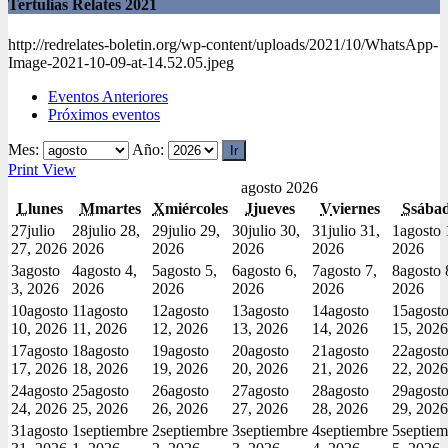
Tertulias Relates 2021
http://redrelates-boletin.org/wp-content/uploads/2021/10/WhatsApp-
Image-2021-10-09-at-14.52.05.jpeg
Eventos Anteriores
Próximos eventos
Mes:
Año:
Print
View
agosto 2026
L
lunes
M
martes
X
miércoles
J
jueves
V
viernes
S
sába
27
julio
28
julio 28,
29
julio 29,
30
julio 30,
31
julio 31,
1
agosto 
27, 2026
2026
2026
2026
2026
2026
3
agosto
4
agosto 4,
5
agosto 5,
6
agosto 6,
7
agosto 7,
8
agosto 
3, 2026
2026
2026
2026
2026
2026
10
agosto
11
agosto
12
agosto
13
agosto
14
agosto
15
agost
10, 2026
11, 2026
12, 2026
13, 2026
14, 2026
15, 2026
17
agosto
18
agosto
19
agosto
20
agosto
21
agosto
22
agost
17, 2026
18, 2026
19, 2026
20, 2026
21, 2026
22, 2026
24
agosto
25
agosto
26
agosto
27
agosto
28
agosto
29
agost
24, 2026
25, 2026
26, 2026
27, 2026
28, 2026
29, 2026
31
agosto
1
septiembre
2
septiembre
3
septiembre
4
septiembre
5
septiem