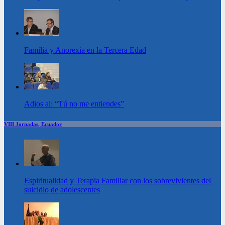
Familia y Anorexia en la Tercera Edad
Adios al: “Tú no me entiendes”
VIII Jornadas, Ecuador
Espiritualidad y Terapia Familiar con los sobrevivientes del
suicidio de adolescentes