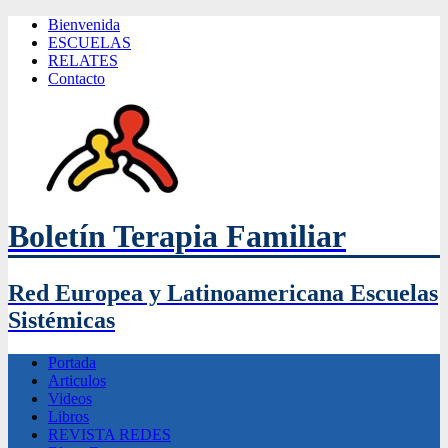
Bienvenida
ESCUELAS
RELATES
Contacto
Boletín Terapia Familiar
Red Europea y Latinoamericana Escuelas
Sistémicas
Portada
Articulos
Videos
Libros
REVISTA REDES