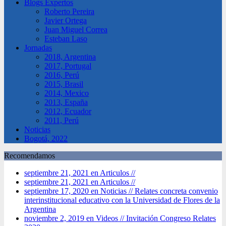
Blogs Expertos
Roberto Pereira
Javier Ortega
Juan Miguel Correa
Esteban Laso
Jornadas
2018, Argentina
2017, Portugal
2016, Perú
2015, Brasil
2014, Mexico
2013, España
2012, Ecuador
2011, Perú
Noticias
Bogotá, 2022
Recomendamos
septiembre 21, 2021 en Articulos //
septiembre 21, 2021 en Articulos //
septiembre 17, 2020 en Noticias //
Relates concreta convenio
interinstitucional educativo con la Universidad de Flores de la
Argentina
noviembre 2, 2019 en Videos //
Invitación Congreso Relates