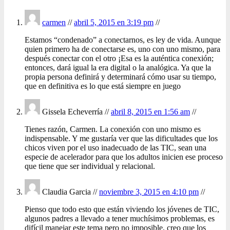
carmen
//
abril 5, 2015 en 3:19 pm
//
Estamos “condenado” a conectarnos, es ley de vida. Aunque
quien primero ha de conectarse es, uno con uno mismo, para
después conectar con el otro ¡Esa es la auténtica conexión;
entonces, dará igual la era digital o la analógica. Ya que la
propia persona definirá y determinará cómo usar su tiempo,
que en definitiva es lo que está siempre en juego
Gissela Echeverría //
abril 8, 2015 en 1:56 am
//
Tienes razón, Carmen. La conexión con uno mismo es
indispensable. Y me gustaría ver que las dificultades que los
chicos viven por el uso inadecuado de las TIC, sean una
especie de acelerador para que los adultos inicien ese proceso
que tiene que ser individual y relacional.
Claudia Garcia //
noviembre 3, 2015 en 4:10 pm
//
Pienso que todo esto que están viviendo los jóvenes de TIC,
algunos padres a llevado a tener muchísimos problemas, es
difícil manejar este tema pero no imposible, creo que los