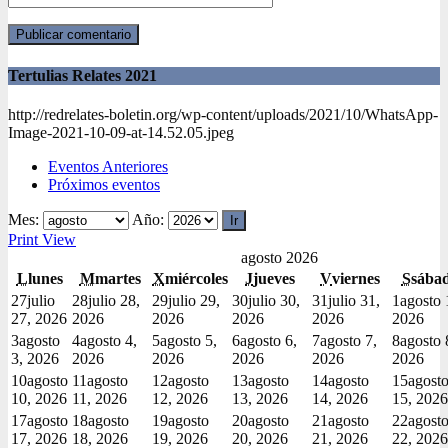
Tertulias Relates 2021
http://redrelates-boletin.org/wp-content/uploads/2021/10/WhatsApp-
Image-2021-10-09-at-14.52.05.jpeg
Eventos Anteriores
Próximos eventos
Mes:
Año:
Print
View
agosto 2026
L
lunes
M
martes
X
miércoles
J
jueves
V
viernes
S
sába
27
julio
28
julio 28,
29
julio 29,
30
julio 30,
31
julio 31,
1
agosto 
27, 2026
2026
2026
2026
2026
2026
3
agosto
4
agosto 4,
5
agosto 5,
6
agosto 6,
7
agosto 7,
8
agosto 
3, 2026
2026
2026
2026
2026
2026
10
agosto
11
agosto
12
agosto
13
agosto
14
agosto
15
agost
10, 2026
11, 2026
12, 2026
13, 2026
14, 2026
15, 2026
17
agosto
18
agosto
19
agosto
20
agosto
21
agosto
22
agost
17, 2026
18, 2026
19, 2026
20, 2026
21, 2026
22, 2026