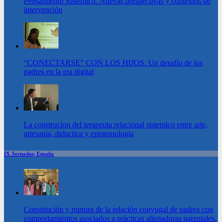
Pensamiento Sistémico. Nuevas perspectivas y contextos de
intervención
“CONECTARSE” CON LOS HIJOS. Un desafío de los
padres en la era digital
La construcion del terapeuta relacional sistemico entre arte,
artesania, didactica y epistemologia
IX Jornadas, España
Constitución y ruptura de la relación conyugal de padres con
comportamientos asociados a prácticas alienadoras parentales.