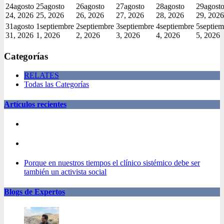
24
agosto
25
agosto
26
agosto
27
agosto
28
agosto
29
agost
24, 2026
25, 2026
26, 2026
27, 2026
28, 2026
29, 2026
31
agosto
1
septiembre
2
septiembre
3
septiembre
4
septiembre
5
septiem
31, 2026
1, 2026
2, 2026
3, 2026
4, 2026
5, 2026
Categorías
RELATES
Todas las Categorías
Artículos recientes
Porque en nuestros tiempos el clínico sistémico debe ser
también un activista social
Blogs de Expertos