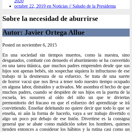
2020
octubre 22, 2019 en Noticias //
Saludo de la Presidenta
Sobre la necesidad de aburrirse
Autor: Javier Ortega Allue
Posted on
noviembre 6, 2015
En una sociedad sin tiempos muertos, como la nuestra, sino
desganados, combatir con denuedo el aburrimiento se ha convertido
en una tarea titánica, que muchos padres emprenden desde que sus
hijos son apenas bebés, sin sospechar siquiera lo infructuoso de ese
trabajo ni la desmesura de su esfuerzo. Se trata de una suerte
de horror vacui que nos lleva a tener todo nuestro tiempo ocupado
en alguna labor, distraídos y activados. Me asombra el hecho de que
muchos padres, cuando se despiden de sus hijos en la puerta de la
escuela, les susurren al oído del niño un que te diviertas
premonitorio del fracaso en que el esfuerzo del aprendizaje se irá
convirtiendo. Enseñar deleitando no quiere decir que todo lo que se
enseña, ni aún la forma de hacerlo, vaya a ser trabajo divertido o
algo un poco por debajo de ese listón. Divertirse es la consigna
general que se abate como maldición sobre los hombres, quienes
tienden entonces a considerar los hábitos y la rutina casi como un