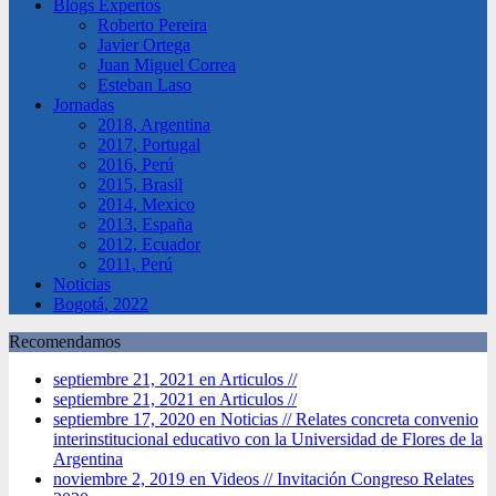
Blogs Expertos
Roberto Pereira
Javier Ortega
Juan Miguel Correa
Esteban Laso
Jornadas
2018, Argentina
2017, Portugal
2016, Perú
2015, Brasil
2014, Mexico
2013, España
2012, Ecuador
2011, Perú
Noticias
Bogotá, 2022
Recomendamos
septiembre 21, 2021 en Articulos //
septiembre 21, 2021 en Articulos //
septiembre 17, 2020 en Noticias //
Relates concreta convenio
interinstitucional educativo con la Universidad de Flores de la
Argentina
noviembre 2, 2019 en Videos //
Invitación Congreso Relates