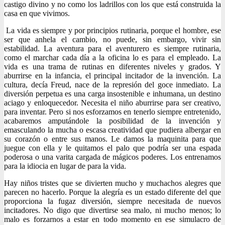
castigo divino y no como los ladrillos con los que está construida la
casa en que vivimos.
La vida es siempre y por principios rutinaria, porque el hombre, ese
ser que anhela el cambio, no puede, sin embargo, vivir sin
estabilidad. La aventura para el aventurero es siempre rutinaria,
como el marchar cada día a la oficina lo es para el empleado. La
vida es una trama de rutinas en diferentes niveles y grados. Y
aburrirse en la infancia, el principal incitador de la invención. La
cultura, decía Freud, nace de la represión del goce inmediato. La
diversión perpetua es una carga insostenible e inhumana, un destino
aciago y enloquecedor. Necesita el niño aburrirse para ser creativo,
para inventar. Pero si nos esforzamos en tenerlo siempre entretenido,
acabaremos amputándole la posibilidad de la invención y
emasculando la mucha o escasa creatividad que pudiera albergar en
su corazón o entre sus manos. Le damos la maquinita para que
juegue con ella y le quitamos el palo que podría ser una espada
poderosa o una varita cargada de mágicos poderes. Los entrenamos
para la idiocia en lugar de para la vida.
Hay niños tristes que se divierten mucho y muchachos alegres que
parecen no hacerlo. Porque la alegría es un estado diferente del que
proporciona la fugaz diversión, siempre necesitada de nuevos
incitadores. No digo que divertirse sea malo, ni mucho menos; lo
malo es forzarnos a estar en todo momento en ese simulacro de