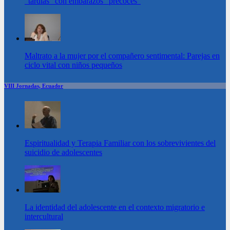
“tardías” con embarazos “precoces”
Maltrato a la mujer por el compañero sentimental: Parejas en
ciclo vital con niños pequeños
VIII Jornadas, Ecuador
Espiritualidad y Terapia Familiar con los sobrevivientes del
suicidio de adolescentes
La identidad del adolescente en el contexto migratorio e
intercultural