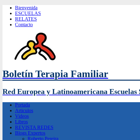
Bienvenida
ESCUELAS
RELATES
Contacto
Boletín Terapia Familiar
Red Europea y Latinoamericana Escuelas 
Portada
Articulos
Videos
Libros
REVISTA REDES
Blogs Expertos
Roberto Pereira