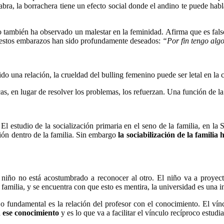
ra, la borrachera tiene un efecto social donde el andino te puede habla
ro también ha observado un malestar en la feminidad. Afirma que es fal
ue estos embarazos han sido profundamente deseados:
“Por fin tengo alg
o una relación, la crueldad del bulling femenino puede ser letal en la 
cas, en lugar de resolver los problemas, los refuerzan. Una función de la
l estudio de la socialización primaria en el seno de la familia, en la 
ación dentro de la familia. Sin embargo
la sociabilización de la familia
 niño no está acostumbrado a reconocer al otro. El niño va a proyect
amilia, y se encuentra con que esto es mentira, la universidad es una i
Lo fundamental es la relación del profesor con el conocimiento. El vín
on ese conocimiento
y es lo que va a facilitar el vínculo recíproco estudi