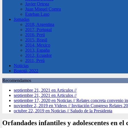
Javier Ortega
Juan Miguel Correa
Esteban Laso
Jornadas
2018, Argentina
2017, Portugal
2016, Perú
2015, Brasil
2014, Mexico
2013, España
2012, Ecuador
2011, Perú
Noticias
Bogotá, 2022
Recomendamos
septiembre 21, 2021 en Articulos //
septiembre 21, 2021 en Articulos //
septiembre 17, 2020 en Noticias //
Relates concreta convenio in
noviembre 2, 2019 en Videos //
Invitación Congreso Relates 2
octubre 22, 2019 en Noticias //
Saludo de la Presidenta
Orfandades infantiles y adolescentes en el c