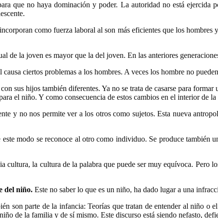
 para que no haya dominación y poder. La autoridad no está ejercida 
lescente.
 incorporan como fuerza laboral al son más eficientes que los hombres y
al de la joven es mayor que la del joven. En las anteriores generaciones
cual causa ciertos problemas a los hombres. A veces los hombre no puede
n sus hijos también diferentes. Ya no se trata de casarse para formar u
 para el niño. Y como consecuencia de estos cambios en el interior de la
mente y no nos permite ver a los otros como sujetos. Esta nueva antro
 De este modo se reconoce al otro como individuo. Se produce también un
ia cultura, la cultura de la palabra que puede ser muy equívoca. Pero l
e del niño.
Este no saber lo que es un niño, ha dado lugar a una infracci
n son parte de la infancia: Teorías que tratan de entender al niño o el 
 niño de la familia y de sí mismo. Este discurso está siendo nefasto, def