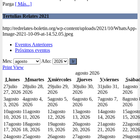
Parga
[ Más...]
Tertulias Relates 2021
http://redrelates-boletin.org/wp-content/uploads/2021/10/WhatsApp-
Image-2021-10-09-at-14.52.05.jpeg
Eventos Anteriores
Próximos eventos
Mes:
Año:
Print
View
agosto 2026
L
lunes
M
martes
X
miércoles
J
jueves
V
viernes
S
sába
27
julio
28
julio 28,
29
julio 29,
30
julio 30,
31
julio 31,
1
agosto 
27, 2026
2026
2026
2026
2026
2026
3
agosto
4
agosto 4,
5
agosto 5,
6
agosto 6,
7
agosto 7,
8
agosto 
3, 2026
2026
2026
2026
2026
2026
10
agosto
11
agosto
12
agosto
13
agosto
14
agosto
15
agost
10, 2026
11, 2026
12, 2026
13, 2026
14, 2026
15, 2026
17
agosto
18
agosto
19
agosto
20
agosto
21
agosto
22
agost
17, 2026
18, 2026
19, 2026
20, 2026
21, 2026
22, 2026
24
agosto
25
agosto
26
agosto
27
agosto
28
agosto
29
agost