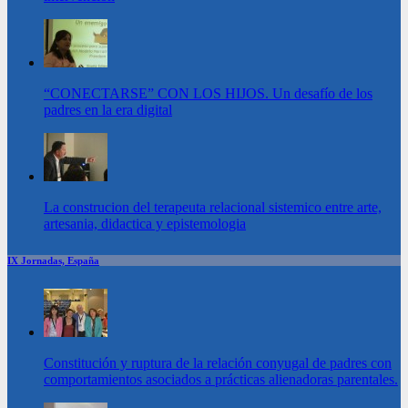
“CONECTARSE” CON LOS HIJOS. Un desafío de los
padres en la era digital
La construcion del terapeuta relacional sistemico entre arte,
artesania, didactica y epistemologia
IX Jornadas, España
Constitución y ruptura de la relación conyugal de padres con
comportamientos asociados a prácticas alienadoras parentales.