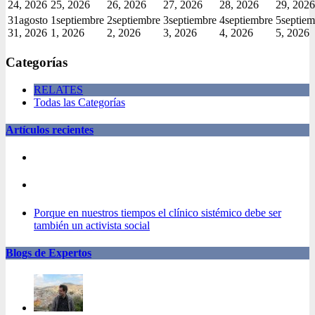
24, 2026
25, 2026
26, 2026
27, 2026
28, 2026
29, 2026
31
agosto
1
septiembre
2
septiembre
3
septiembre
4
septiembre
5
septiem
31, 2026
1, 2026
2, 2026
3, 2026
4, 2026
5, 2026
Categorías
RELATES
Todas las Categorías
Artículos recientes
Porque en nuestros tiempos el clínico sistémico debe ser
también un activista social
Blogs de Expertos