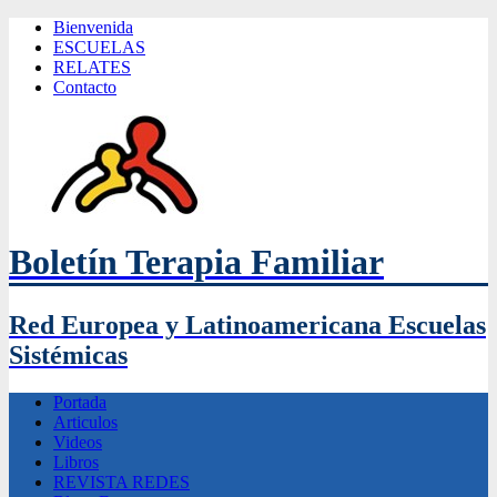
Bienvenida
ESCUELAS
RELATES
Contacto
Boletín Terapia Familiar
Red Europea y Latinoamericana Escuelas
Sistémicas
Portada
Articulos
Videos
Libros
REVISTA REDES