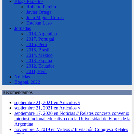
Blogs Expertos
Roberto Pereira
Javier Ortega
Juan Miguel Correa
Esteban Laso
Jornadas
2018, Argentina
2017, Portugal
2016, Perú
2015, Brasil
2014, Mexico
2013, España
2012, Ecuador
2011, Perú
Noticias
Bogotá, 2022
Recomendamos
septiembre 21, 2021 en Articulos //
septiembre 21, 2021 en Articulos //
septiembre 17, 2020 en Noticias //
Relates concreta convenio
interinstitucional educativo con la Universidad de Flores de la
Argentina
noviembre 2, 2019 en Videos //
Invitación Congreso Relates