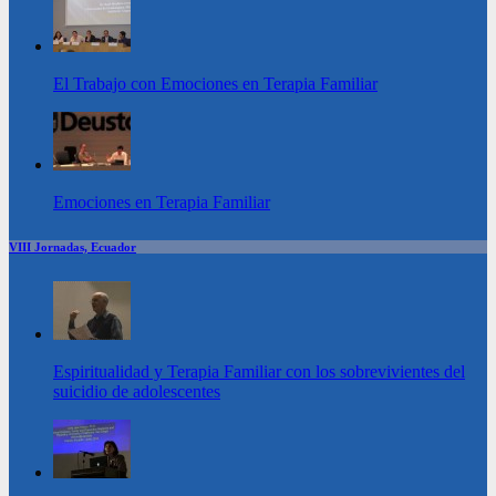
El Trabajo con Emociones en Terapia Familiar
Emociones en Terapia Familiar
VIII Jornadas, Ecuador
Espiritualidad y Terapia Familiar con los sobrevivientes del
suicidio de adolescentes