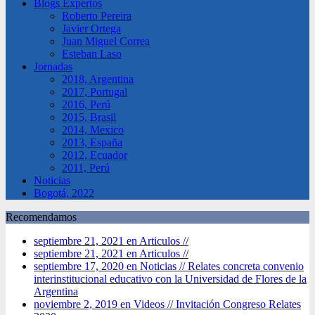
Blogs Expertos
Roberto Pereira
Javier Ortega
Juan Miguel Correa
Esteban Laso
Jornadas
2018, Argentina
2017, Portugal
2016, Perú
2015, Brasil
2014, Mexico
2013, España
2012, Ecuador
2011, Perú
Noticias
Bogotá, 2022
Recomendamos
septiembre 21, 2021 en Articulos //
septiembre 21, 2021 en Articulos //
septiembre 17, 2020 en Noticias //
Relates concreta convenio
interinstitucional educativo con la Universidad de Flores de la
Argentina
noviembre 2, 2019 en Videos //
Invitación Congreso Relates