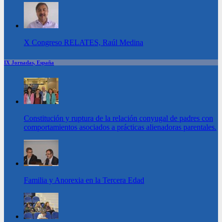
X Congreso RELATES, Raúl Medina
IX Jornadas, España
Constitución y ruptura de la relación conyugal de padres con
comportamientos asociados a prácticas alienadoras parentales.
Familia y Anorexia en la Tercera Edad