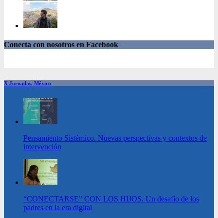
Conecta con nosotros en Facebook
X Jornadas, México
Pensamiento Sistémico. Nuevas perspectivas y contextos de
intervención
“CONECTARSE” CON LOS HIJOS. Un desafío de los
padres en la era digital