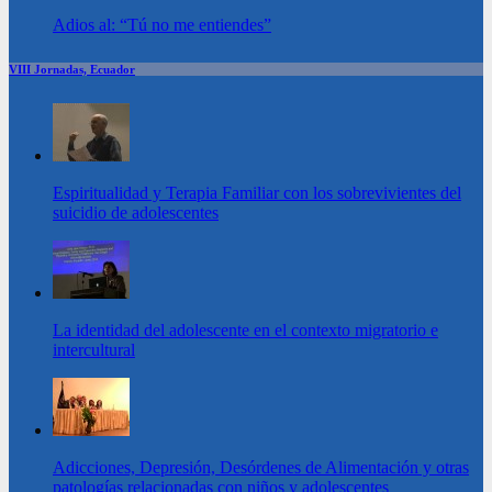
Adios al: “Tú no me entiendes”
VIII Jornadas, Ecuador
Espiritualidad y Terapia Familiar con los sobrevivientes del
suicidio de adolescentes
La identidad del adolescente en el contexto migratorio e
intercultural
Adicciones, Depresión, Desórdenes de Alimentación y otras
patologías relacionadas con niños y adolescentes