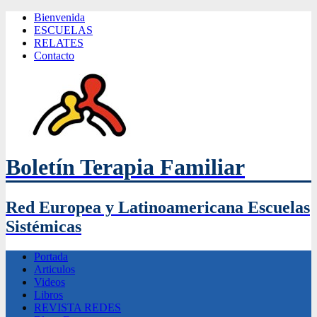
Bienvenida
ESCUELAS
RELATES
Contacto
Boletín Terapia Familiar
Red Europea y Latinoamericana Escuelas
Sistémicas
Portada
Articulos
Videos
Libros
REVISTA REDES