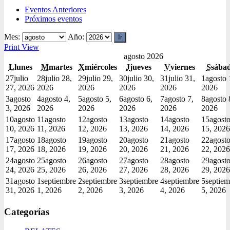
Eventos Anteriores
Próximos eventos
Mes:
Año:
Print
View
agosto 2026
L
lunes
M
martes
X
miércoles
J
jueves
V
viernes
S
sába
27
julio
28
julio 28,
29
julio 29,
30
julio 30,
31
julio 31,
1
agosto 
27, 2026
2026
2026
2026
2026
2026
3
agosto
4
agosto 4,
5
agosto 5,
6
agosto 6,
7
agosto 7,
8
agosto 
3, 2026
2026
2026
2026
2026
2026
10
agosto
11
agosto
12
agosto
13
agosto
14
agosto
15
agost
10, 2026
11, 2026
12, 2026
13, 2026
14, 2026
15, 2026
17
agosto
18
agosto
19
agosto
20
agosto
21
agosto
22
agost
17, 2026
18, 2026
19, 2026
20, 2026
21, 2026
22, 2026
24
agosto
25
agosto
26
agosto
27
agosto
28
agosto
29
agost
24, 2026
25, 2026
26, 2026
27, 2026
28, 2026
29, 2026
31
agosto
1
septiembre
2
septiembre
3
septiembre
4
septiembre
5
septiem
31, 2026
1, 2026
2, 2026
3, 2026
4, 2026
5, 2026
Categorías